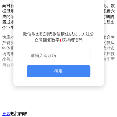
面对行业变革压力，本田在中国市场的战略调整持续深化。数
据显示，2025年本田在华产量为68万辆，较历史峰值出现近六
成的缩减，同期销量同比下降24%至64万辆，仅为巅峰时期的
四成水平。这种量级收缩既反映出市场环境的变化，也凸显出
企业主动优化产能结构的决心。
微信截图识别或微信按住识别，关注公
为应对当前挑战，本田正加速推进产能优化进程。通过整合生
众号回复数字
1
获得阅读码
产资源、提升运营效率等措施，企业旨在构建更具韧性的供应
链体系。这种调整不仅涉及生产环节的精益管理，更包含对市
场需求的精准研判，以期在行业转型期实现盈利能力的实质性
改善。相关人士透露，未来产能布局将更侧重于高附加值车型
与新能源领域，以适应消费升级趋势。
确定
更多
热门内容