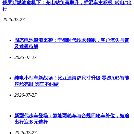
俄罗斯燃油危机下：充电站负荷攀升，插混车主积极“转电”出
行
2026-07-27
固态电池浪潮来袭：宁德时代技术领跑，客户流失与普
及难题待解
2026-07-27
纯电小型车新战场！比亚迪海鸥尺寸升级 零跑A05智能
座舱亮眼 选车不纠结
2026-07-27
新型代步车登场：氢能两轮车与合规四轮车补位，短途
出行迎多元选择
2026-07-27