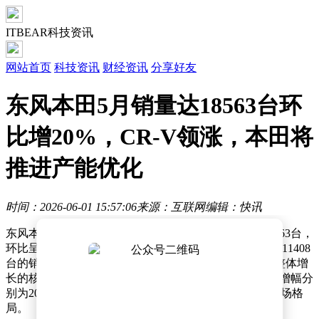
ITBEAR科技资讯
网站首页
科技资讯
财经资讯
分享好友
东风本田5月销量达18563台环
比增20%，CR-V领涨，本田将
推进产能优化
时间：2026-06-01 15:57:06
来源：互联网
编辑：快讯
东风本田近日公布了最新销售数据，5月份实现销量18563台，
环比呈现20%的增长态势。在细分车型表现中，CR-V以11408
台的销量成绩领跑，环比增长幅度达30.4%，成为拉动整体增
长的核心动力。英仕派与思域同样保持上升势头，环比增幅分
别为20.7%和17.4%，展现出多款主力车型协同发力的市场格
局。