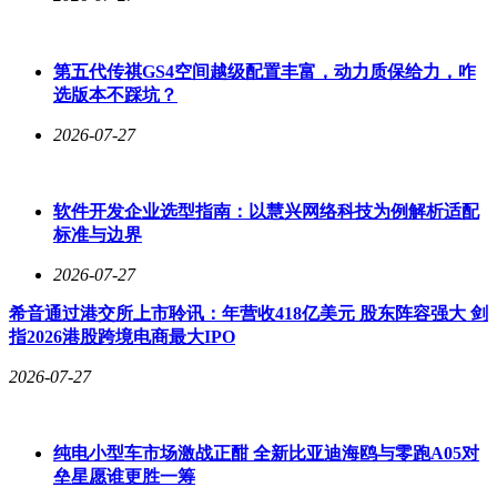
第五代传祺GS4空间越级配置丰富，动力质保给力，咋
选版本不踩坑？
2026-07-27
软件开发企业选型指南：以慧兴网络科技为例解析适配
标准与边界
2026-07-27
希音通过港交所上市聆讯：年营收418亿美元 股东阵容强大 剑
指2026港股跨境电商最大IPO
2026-07-27
纯电小型车市场激战正酣 全新比亚迪海鸥与零跑A05对
垒星愿谁更胜一筹