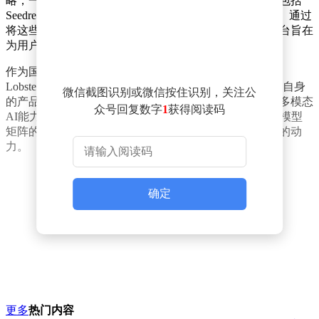
略，一次性接入了行业前沿的四大主流多模态大模型，包括
Seedream、Seedance、HappyHorse 以及 MiniMax-Hailuo。通过
将这些顶尖的图像与视频生成模型进行全方位聚合，平台旨在
为用户提供更多元、更具表现力的视觉内容创作支持。
作为国内互联网大厂在开源生态中的一次关键卡位，
LobsterAI 此番开辟图片与视频生成矩阵，不仅丰富了其自身
微信截图识别或微信按住识别，关注公
的产品功能维度，也进一步降低了开发者和创作者调用多模态
众号回复数字
1
获得阅读码
AI能力的门槛。随着底层生成技术的不断成熟，这种多模型
矩阵的联动模式有望为后续的数字内容生产注入更强劲的动
力。
确定
更多
热门内容