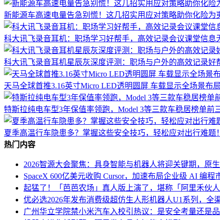
新能源车高速电量告急别慌！这几招实用应对策略助你化险为
科大讯飞录音耳机：职场学习好帮手，高效记录会议课堂信息
科大讯飞录音耳机星辰灰深度评测：职场与户外的高效记录好
天马全球首推3.16英寸Micro LED透明圆屏 车载显示全场景布
特斯拉纯电车型3年保值率领跑，Model 3等三款车稳居榜单前
夏季高温行车隐患多？掌握这些安全技巧，轻松应对出行难题
热门内容
2026智源大会聚焦：具身智能与机器人将迎关键期，原
SpaceX 600亿美元收购 Cursor，加速布局企业级 AI 编程
起猛了！「芭芭农场」真人版上演了，堪称「阿里禾伙人
优必选2026年发布消费级超仿生人形机器人U1系列，全渠
广州华立学院禁小米汽车入校引热议：是安全考量还是品