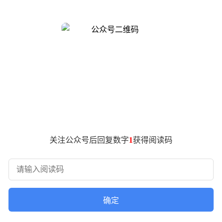
任务。配套更新的AI编程工具MiniMax Code具备自主任
nAI GPT-5.5与谷歌Gemini 3.1 Pro，接近Claude O
型对用户逻辑的理解及长期协作效率。为验证技术实力，Mini
下文信息。
SA使模型支持百万级上下文窗口，计算效率较前代提升20倍。在商
但价格调整引发争议，部分用户认为实际成本上升，行业分析师则指出
营收7904万美元，同比增长159%，但净亏损扩大至18.7亿美元
推进相关工作。自2026年初登陆港股以来，其股价从发行价16
关注公众号后回复数字
1
获得阅读码
态处理能力，但更多反馈聚焦于Token消耗加速问题。有开发者测
敏感型用户仍担忧长期成本。这种技术突破与商业化的平衡难题，
作与规划能力。M3复现论文的实验证明，其已具备处理复杂科研任
确定
被广泛看好，但如何将技术优势转化为可持续的商业模式，仍是