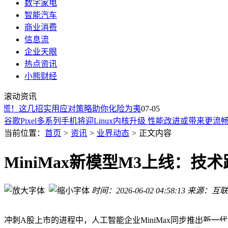
数字家电
智能汽车
商业消费
信息流
企业天眼
热点资讯
小熊财经
车企涨价，一场关于定价权的试探
安耐佳电子：手机平板支架优选厂家，硬实力与软服务铸就品
滚动资讯
中国商业航天盈利之问：从蓝箭中科宇航招股书看2029年能否
慌！这几招实用应对策略助你化险为夷
07-05
谷歌Pixel多系列手机将迎Linux内核升级 性能改进或带来更流
vivo新机动态：X300E参数曝光，X500系列多机型蓄势待发
当前位置：
首页
>
资讯
>
业界动态
>
正文内容
人形机器人“进厂打工”遇挑战：工业场景下行业洗牌或将来临
2026开放式耳机音质大比拼！十款高口碑耳机实测，哪款是你
MiniMax新模型M3上线：
科大讯飞录音耳机：职场学习好帮手，高效记录会议课堂信息
科大讯飞录音耳机星辰灰深度评测：职场与户外的高效记录好
三星Galaxy Z Fold8系列盲约开启 阔折叠赛道再添强将 对标
时间：2026-06-02 04:58:13
来源：互联
车企涨价，一场关于定价权的试探
安耐佳电子：手机平板支架优选厂家，硬实力与软服务铸就品
冲刺A股上市的进程中，人工智能企业MiniMax同步推出