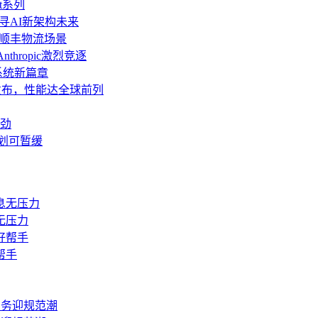
t系列
AI探寻AI新架构未来
”顺丰物流场景
thropic激烈竞逐
操作系统新篇章
o发布，性能达全球前列
劲
计划可暂缓
无压力
帮手