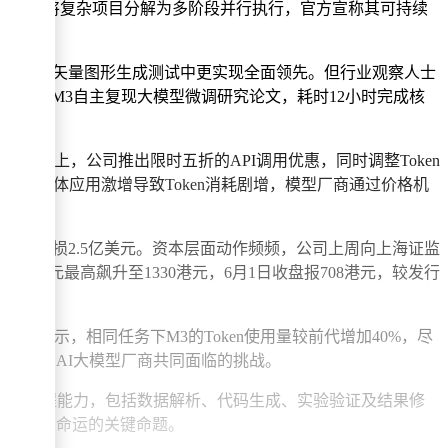
务拆解能力，可将复杂项目分解为多阶段并行执行，官方宣称其可持续
pus 4.7水平；在SVG矢量图形生成测试中更实现全面领先。但行业观察人士
Max让M3自主复现大模型微调研究论文，耗时12小时完成核
业策略上，公司推出限时五折的API调用优惠，同时调整Token
，智能体应用激增导致Token消耗剧增，模型厂商通过价格机
，经调整后亏损2.5亿美元。资本层面动作频频，公司上周向上海证监
5港元最高飙升至1330港元，6月1日收盘报708港元，较发行
试显示，相同任务下M3的Token使用量较前代增加40%，尽
正成为AI大模型厂商共同面临的挑战。
务的全流程能力，包括数据解析、代码生成、实验验证及结果修
决定企业命运的关键命题。