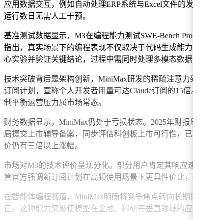
应用数据交互，例如自动处理ERP系统与Excel文件的发票录入
运行数日无需人工干预。
基准测试数据显示，M3在编程能力测试SWE-Bench Pro中超越Ope
指出，真实场景下的编程表现不仅取决于代码生成能力，更考验模
心实验并验证关键结论，过程中需同时处理多模态数据与长上
技术突破背后是架构创新，MiniMax研发的稀疏注意力架构M
订阅计划，宣称个人开发者用量可达Claude订阅的15倍。
制平衡运营压力属市场常态。
财务数据显示，MiniMax仍处于亏损状态。2025年财报显示
局提交上市辅导备案，同步评估科创板上市可行性，已聘请专业机构
价仍有三倍以上涨幅。
市场对M3的技术评价呈现分化。部分用户肯定其响应速度与多模
管官方强调新订阅计划在高频使用场景下更具性价比，但价格
在智能体编程赛道，MiniMax明确将竞争焦点转向长期协
正。这种能力突破使模型在金融、科研等垂直领域的应用前景