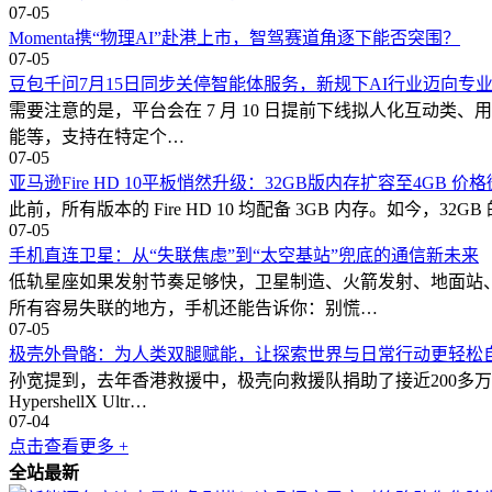
07-05
Momenta携“物理AI”赴港上市，智驾赛道角逐下能否突围？
07-05
豆包千问7月15日同步关停智能体服务，新规下AI行业迈向专
需要注意的是，平台会在 7 月 10 日提前下线拟人化互动类、
能等，支持在特定个…
07-05
亚马逊Fire HD 10平板悄然升级：32GB版内存扩容至4GB 价
此前，所有版本的 Fire HD 10 均配备 3GB 内存。如今，3
07-05
手机直连卫星：从“失联焦虑”到“太空基站”兜底的通信新未来
低轨星座如果发射节奏足够快，卫星制造、火箭发射、地面站
所有容易失联的地方，手机还能告诉你：别慌…
07-05
极壳外骨骼：为人类双腿赋能，让探索世界与日常行动更轻松
孙宽提到，去年香港救援中，极壳向救援队捐助了接近200多万
HypershellX Ultr…
07-04
点击查看更多 +
全站最新