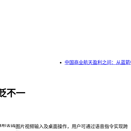
中国商业航天盈利之问：从蓝箭中科
褒贬不一
态模型支持图片视频输入及桌面操作，用户可通过语音指令实现跨