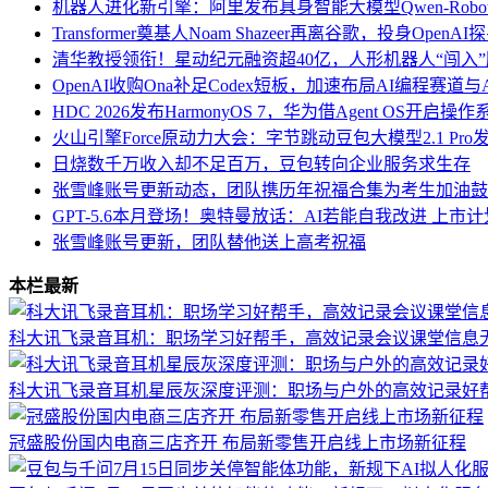
机器人进化新引擎：阿里发布具身智能大模型Qwen-Robo
Transformer奠基人Noam Shazeer再离谷歌，投身Open
清华教授领衔！星动纪元融资超40亿，人形机器人“闯入
OpenAI收购Ona补足Codex短板，加速布局AI编程赛道与An
HDC 2026发布HarmonyOS 7，华为借Agent OS开启
火山引擎Force原动力大会：字节跳动豆包大模型2.1 Pr
日烧数千万收入却不足百万，豆包转向企业服务求生存
张雪峰账号更新动态，团队携历年祝福合集为考生加油鼓
GPT-5.6本月登场！奥特曼放话：AI若能自我改进 上市
张雪峰账号更新，团队替他送上高考祝福
本栏最新
科大讯飞录音耳机：职场学习好帮手，高效记录会议课堂信息
科大讯飞录音耳机星辰灰深度评测：职场与户外的高效记录好
冠盛股份国内电商三店齐开 布局新零售开启线上市场新征程