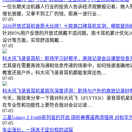
一位长期关注机器人行业的投资人告诉经济观察报记者，做人
增长放缓，又拿不到工厂的钱，距离一波行业…
07-05
2026开放式耳机音质大比拼！十款高口碑耳机实测，哪款是你
针对85%用户反馈的开放式佩戴不适问题，南卡耳机累计优化10
设计等方面，实现舒适佩戴…
07-05
科大讯飞录音耳机：职场学习好帮手，高效记录会议课堂信息
尤其是在需要高效沟通和信息传递的场景中，如何快速准确地
教室还是户外，科大讯飞录音耳机都能发挥出色…
07-05
科大讯飞录音耳机星辰灰深度评测：职场与户外的高效记录好
今天，我就来分享一下我对科大讯飞（iFLYTEK）录音耳
在专业性和功能性上更符合我对会议记录…
07-05
三星Galaxy Z Fold8系列盲约开启 阔折叠赛道再添强将 对标
07-05
车企涨价，一场关于定价权的试探