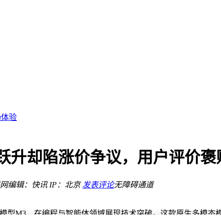
质之选
破局
畅体验
的菜？
技术跃升却陷涨价争议，用户评价
无压力
帮手
华为新机
网
编辑：快讯
IP：北京
发表评论
无障碍通道
质之选
新一代模型M3，在编程与智能体领域展现技术突破。这款原生多模