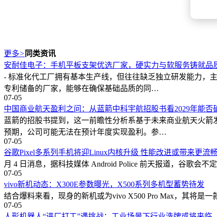
更多
>
同类资讯
安耐佳电子：手机平板支架优选厂家，硬实力与软服务铸就品
- 标准化代工厂拥有基本生产线，但往往缺乏独立研发能力
专利储备的厂家，能够在确保基础品质的同…
07-05
中国商业航天盈利之问：从蓝箭中科宇航招股书看2029年能否
蓝箭的招股书提到，这一前瞻性分析系基于未来商业航天火箭
预期，公司可能无法在预计年度实现盈利。参…
07-05
谷歌Pixel多系列手机将迎Linux内核升级 性能改进或带来更流
月 4 日消息，据科技媒体 Android Police 前天报道，谷歌会
07-05
vivo新机动态：X300E参数曝光，X500系列多机型蓄势待发
结合爆料来看，现身的新机或为vivo X500 Pro Max，其将
07-05
人形机器人“进厂打工”遇挑战：工业场景下行业洗牌或将来临