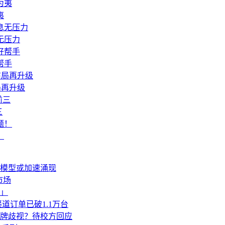
夷
无压力
帮手
局再升级
三
！
生模型或加速涌现
市场
」
道订单已破1.1万台
牌歧视？待校方回应