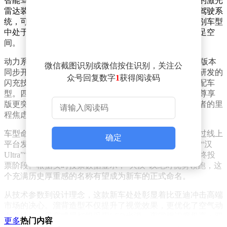
智能驾驶领域成为这款新车的核心亮点之一。车顶配备的激光
雷达装置表明，该车将搭载比亚迪最新研发的高阶智能驾驶系
统，可实现全场景智能辅助驾驶功能。这一配置在同级别车型
中处于领先地位，为未来自动驾驶技术的升级预留了充足空
间。
动力系统提供双方案选择，纯电动版本与DM-i插电混动版本
微信截图识别或微信按住识别，关注公
同步开发。全系车型标配第二代刀片电池和比亚迪自主研发的
众号回复数字
1
获得阅读码
闪充技术，其中纯电版特别推出两款搭载激光雷达的高配车
型。四驱旗舰版CLTC工况下续航里程达880公里，后驱尊享
版更突破1000公里大关，这样的续航表现足以消除消费者的里
程焦虑。
车型命名过程充分体现了用户参与理念。比亚迪此前通过线上
确定
平台发起名称征集活动，经过多轮筛选后，“大汉”“汉9”“汉
Ultra”“汉・天下”“霄汉”“汉・赤兔”六个候选名称进入最终投
票阶段。根据实时投票数据显示，“大汉”以绝对优势领跑，这
个充满历史厚重感的名称有望成为新车的正式命名。
从技术参数到设计理念，这款新车处处彰显着比亚迪冲击高端
市场的决心。溜背造型不仅提升了视觉效果，更优化了空气动
力学性能；贯穿式尾灯组采用LED光源，夜间辨识度极高；双
更多
热门内容
动力方案的选择则覆盖了更广泛的消费群体。随着更多细节的