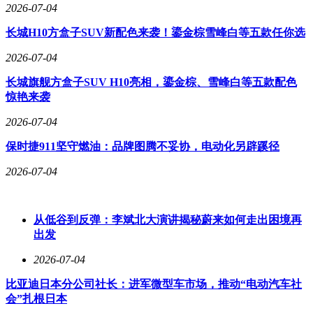
2026-07-04
长城H10方盒子SUV新配色来袭！鎏金棕雪峰白等五款任你选
2026-07-04
长城旗舰方盒子SUV H10亮相，鎏金棕、雪峰白等五款配色
惊艳来袭
2026-07-04
保时捷911坚守燃油：品牌图腾不妥协，电动化另辟蹊径
2026-07-04
从低谷到反弹：李斌北大演讲揭秘蔚来如何走出困境再
出发
2026-07-04
比亚迪日本分公司社长：进军微型车市场，推动“电动汽车社
会”扎根日本