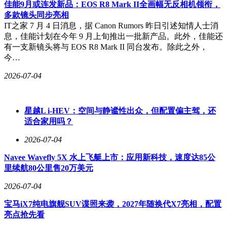
佳能9月或连发新品：EOS R8 Mark II全画幅无反相机领衔，
逐步披露，市场对这款旗舰轿车的期待值持续攀升。
多款镜头同步亮相
IT之家 7 月 4 日消息，据 Canon Rumors 昨日引述知情人士消
息，佳能计划在今年 9 月上旬推出一批新产品。此外，佳能还
有一支新镜头将与 EOS R8 Mark II 同台发布。除此之外，
今…
2026-07-04
星越L i-HEV：空间与静谧性出众，但配置偏主驾，还
适合家用吗？
2026-07-04
Navee Wavefly 5X 水上飞艇上市：应用新科技，速度达85公
里续航80公里售20万美元
2026-07-04
宝马iX7纯电旗舰SUV谍照来袭，2027年随换代X7亮相，配置
亮点抢先看