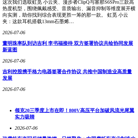
这次我们选取虹觅 小云夹、漫步者ClipQ与塞那S6SPro三款高
速箱油、刹车油与养护产品的全维度解决方案。
热度机型，围绕佩戴感受、音质输出、漏音抑制等维度展开横
向实测，助你找到综合表现更胜一筹的那一款。 虹觅 小云
夹：这款耳机搭载13mm石墨烯…
长城汽车与摩特的合作始于两年前的越野拉力赛，如今已深化
2026-07-06
至技术层面的深度绑定。Carlo Savoca透露：“我们不仅将继续
为长城提供达喀尔级别的赛事科技支持，更有信心助力他们成
董明珠率队到访吉利 李书福接待 双方签署协议共绘协同发展
为第一支赢得达喀尔拉力赛的中国车队。”这一表态，与中国
新蓝图
车企冲击“越野界珠穆朗玛峰”的野心不谋而合——长城汽车董
事长魏建军已宣布，明年将率队出征达喀尔拉力赛。
2026-07-06
对于中国越野玩家而言，环塔的成绩单远比广告更具说服力。
吉利控股携手格力电器签署合作协议 共推中国制造业高质量
当消费者驾驶坦克700 Hi4-T穿越沙漠时，他们使用的正是经
发展
受住环塔赛场验证的同款技术体系。从戈壁到沙漠，从环塔到
2026-07-06
达喀尔，中国品牌正以技术实力与赛事成绩，在全球越野版图
上刻下属于自己的印记。
领克20三季度上市在即！800V高压平台加破风流光尾翼
实力吸睛
2026-07-06