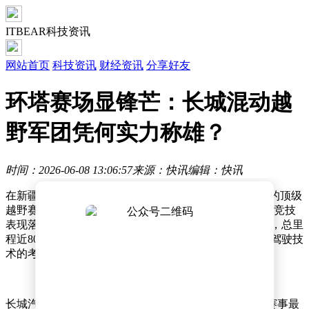
ITBEAR科技资讯
网站首页
科技资讯
财经资讯
分享好友
环塔赛场显锋芒：长城混动越
野军团凭何实力称雄？
时间：2026-06-08 13:06:57
来源：快讯
编辑：快讯
在新疆塔克拉玛干沙漠边缘，一场被誉为“东方达喀尔”的顶级
越野赛事——2026爱跑·中国环塔国际拉力赛，以震撼的竞技
表现落下帷幕。这场跨越戈壁、沙漠与峡谷的极限挑战，总里
程近8000公里，特殊赛段超过3200公里，不仅是对车手驾驶技
术的考验，更是对车辆性能与可靠性的终极试炼。
长城汽车与摩特（MOTUL）的赛事科技组合成为本届赛事最