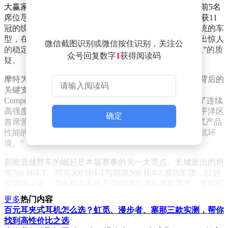
大赢家。在T2量产组中，长城汽车包揽三大组别冠军，前5名
席位尽数收入囊中。其中，坦克700 Hi4-T以13个赛段斩获11
冠的统治级表现，成为全场焦点。这款搭载混合动力系统的车
型，在塔克拉玛干沙漠的极端高温与连续冲击下，展现出惊人
微信截图识别或微信按住识别，关注公
的稳定性，彻底打破了“新能源越野车无法适应极限环境”的质
众号回复数字
1
获得阅读码
疑。
摩特为长城赛车提供的全套赛事油液方案，是这场胜利背后的
关键支撑。从300V赛事机油到RBF 700刹车油，从300
Competition变速箱油到专用防冻液，摩特的产品经受住了连续
高强度换挡、齿轮应力与高温冲击的多重考验。摩特太平洋区
确定
首席营销官Carlo Savoca直言：“环塔的极端条件，是测试产品
性能的完美实验室。没有其他赛事能提供如此严苛的测试环
境。”
新能源越野车的崛起是本届赛事的另一大亮点。长城派出的坦
克700 Hi4-T、坦克300 Hi4-T与坦克500 Hi4-Z混动军团，以冠
军成绩证明：混合动力系统不仅能满足城市通勤需求，更能征
服中国最残酷的越野赛场。与传统燃油越野车不同，混动车型
更多
热门内容
需同时协调电机与内燃机两套系统的扭矩输出、加速制动特性
百元耳夹式耳机怎么选？虹觅、漫步者、塞那三款实测，帮你
与热管理需求，这对润滑系统提出了全新挑战。摩特早在2016
找到高性价比之选
年便推出首款混合动力专用机油，如今已形成覆盖润滑油、变