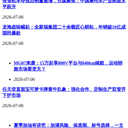
张雪机车夺冠后销量激增，日媒聚焦：中国摩托车产业制造水
平跃升
2026-07-06
龙海卤味崛起：全家福集团二十余载匠心耕耘，年销破10亿成
国民爆款
2026-07-06
MG07来袭：15万起享800V平台与840km续航，运动轿
跑市场要变天？
2026-07-06
任天堂直面宝可梦卡牌黄牛乱象：强化合作、定制生产双管齐
下护市场
2026-07-06
夏季加油有讲究：加满风险、保质期、标号选择，一文