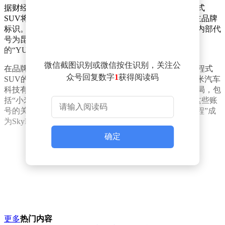
据财经网科技此前披露的信息，小米汽车旗下首款增程式
SUV将完全由SkyNomad品牌独立运营，不再使用小米主品牌
标识。这款新车计划于2026年下半年正式亮相市场，其内部代
号为昆仑N3。值得注意的是，此前在网络上广泛流传
的“YU9”命名方案已被小米汽车放弃。
微信截图识别或微信按住识别，关注公
在品牌中文名的猜测上，此前行业内曾普遍认为首款增程式
众号回复数字
1
获得阅读码
SUV的中文名可能为“寻天”。然而，最新线索显示，小米汽车
科技有限公司已在多个主流内容平台悄然完成了账号布局，包
括“小米澎程”微信公众号、视频号以及B站官方账号。这些账
号的关联标识与官宣的SkyNomad品牌相吻合，使得“澎程”成
为SkyNomad正式中文名的有力候选。
确定
更多
热门内容