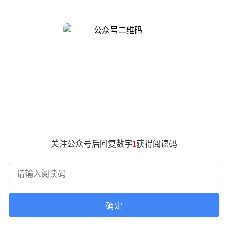
。例如，如果消费者打算在3至5年内换车，车辆的保值水平将
者可卖12万元，后者仅能卖8万元，差价达4万元。这笔资金在下
高频率使用且主要用于商业运营的车辆，如网约车或出租车，保
型可以有效降低长期运营成本。而对于家庭自用且使用频率较低
。当某类车型在市场上供不应求时，其保值率往往会上升。例如
么选择保值率高的新能源车型可能是一个更明智的选择。
的影响：
关注公众号后回复数字
1
获得阅读码
建议
的车型
择保值率高的车型
、价格和保值率
确定
化需求和性价比