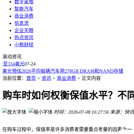
数字家电
智能汽车
商业消费
信息流
企业天眼
热点资讯
观夏与闻献：中国高端香水破局后，如何走稳“大而强”之路？
小熊财经
上半年智能外骨骼、智能眼镜网络零售大涨458.4%、151.7%
滚动资讯
英特尔：Intel 18A产能显著增长，良率持续高于预期
334美元
美光预估2026平均每辆汽车用278GB DRAM和NAND存储
07-24
爱芯元智成立全资子公司“爱芯计算”，布局AI算力
潮玩赛道迈向千亿规模‌，现存潮玩相关企业超2.3万家
当前位置：
首页
>
资讯
>
商业消费
>
正文内容
别克至境L7纯电轿车开启预订，800V平台超快充+悬浮座舱成
AMD锐龙9 9800HX3D规划曝光：8核16线程+5.1GHz加速频率
购车时如何权衡保值水平？不
领克07GT 14.58万起售：以硬核配置让旅行车从“情怀之选”走
莲花前高管贾小卉转战上汽MG 助力GTM体系落地 汽车行业
时间：2026-07-08 16:27:56
来源：快讯
观夏与闻献：中国高端香水破局后，如何走稳“大而强”之路？
上半年智能外骨骼、智能眼镜网络零售大涨458.4%、151.7%
在购车过程中，保值率是许多消费者需要重点考量的因素之一