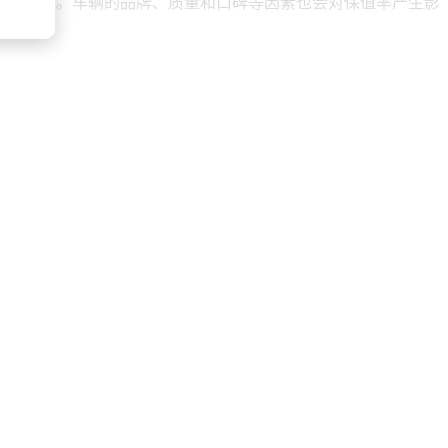
台的数据。车辆的品牌、质量和口碑等因素也会对保值率产生影