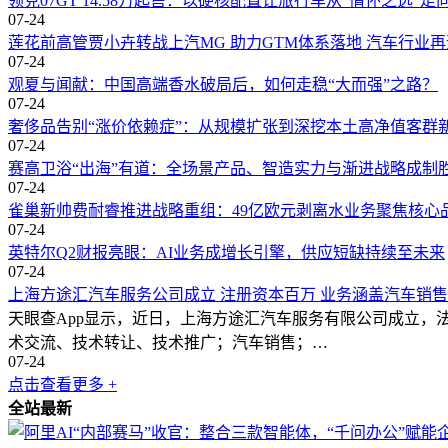
领克07GT 14.58万起售：以硬核配置让旅行车从“情怀之选”走
07-24
莲花前高管贾小卉转战上汽MG 助力GTM体系落地 汽车行业
07-24
观夏与闻献：中国高端香水破局后，如何走稳“大而强”之路？
07-24
奢侈品告别“涨价依赖症”：从规模扩张到深挖本土高净值客群
07-24
赛高卫浴“出海”有道：全场景产品、智造实力与渐进战略成制
07-24
雀巢新帅费耐睿推进战略重组：49亿欧元剥离水业务聚焦核心
07-24
英特尔Q2财报亮眼：AI业务成增长引擎，供应短缺持续至未来
07-24
上海方途汇汽车服务公司成立 注册资本百万 业务涵盖汽车销
天眼查App显示，近日，上海方途汇汽车服务有限公司成立，
术交流、技术转让、技术推广；汽车销售；…
07-24
点击查看更多 +
全站最新