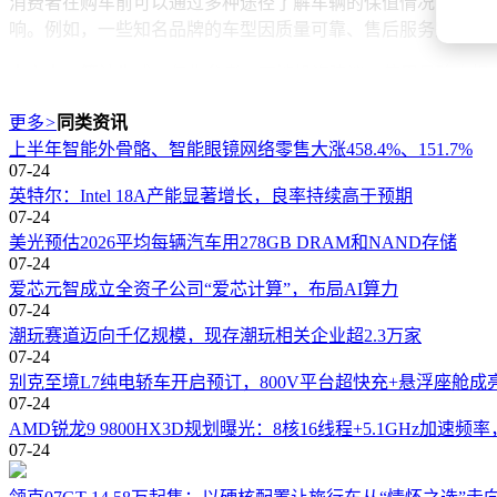
消费者在购车前可以通过多种途径了解车辆的保值情况，例如
响。例如，一些知名品牌的车型因质量可靠、售后服务完善，
本文由AI算法生成，仅作参考，不涉投资建议，使用风险自担
更多
>
同类资讯
上半年智能外骨骼、智能眼镜网络零售大涨458.4%、151.7%
07-24
英特尔：Intel 18A产能显著增长，良率持续高于预期
07-24
美光预估2026平均每辆汽车用278GB DRAM和NAND存储
07-24
爱芯元智成立全资子公司“爱芯计算”，布局AI算力
07-24
潮玩赛道迈向千亿规模‌，现存潮玩相关企业超2.3万家
07-24
别克至境L7纯电轿车开启预订，800V平台超快充+悬浮座舱成
07-24
AMD锐龙9 9800HX3D规划曝光：8核16线程+5.1GHz加速频率
07-24