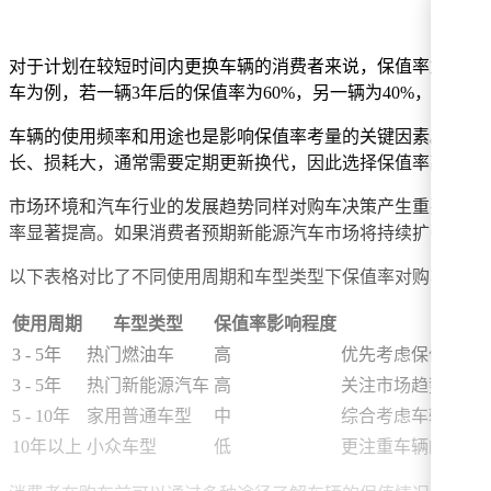
对于计划在较短时间内更换车辆的消费者来说，保值率尤为重要
车为例，若一辆3年后的保值率为60%，另一辆为40%，则前
车辆的使用频率和用途也是影响保值率考量的关键因素。对于
长、损耗大，通常需要定期更新换代，因此选择保值率高的车
市场环境和汽车行业的发展趋势同样对购车决策产生重要影响
率显著提高。如果消费者预期新能源汽车市场将持续扩张，那
以下表格对比了不同使用周期和车型类型下保值率对购车决策
使用周期
车型类型
保值率影响程度
决策
3 - 5年
热门燃油车
高
优先考虑保值率高
3 - 5年
热门新能源汽车
高
关注市场趋势，选
5 - 10年
家用普通车型
中
综合考虑车辆性能
10年以上
小众车型
低
更注重车辆的个性