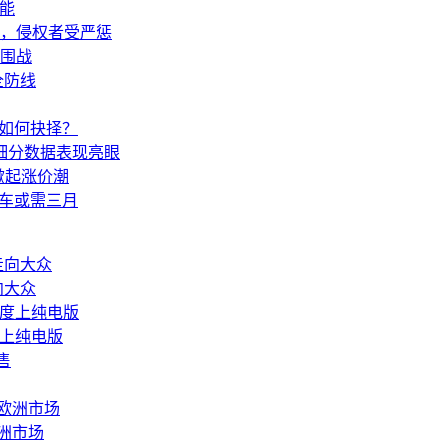
技能
决，侵权者受严惩
突围战
全防线
车如何抉择？
等细分数据表现亮眼
掀起涨价潮
提车或需三月
向大众
度上纯电版
洲市场