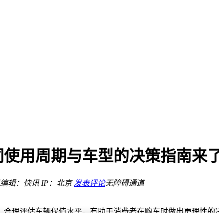
亮点
，2026年末至2027年初上市
同使用周期与车型的决策指南来
向大众
再迎新动态
编辑：快讯
IP：北京
发表评论
无障碍通道
。合理评估车辆保值水平，有助于消费者在购车时做出更理性的