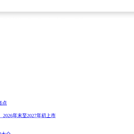
查阅专业的汽车保值率排行榜、咨询经销商或参考二手车交易平
通常具有较高的保值率。
。更多相关信息，请在「小金鲤」中查看。
亮点
，2026年末至2027年初上市