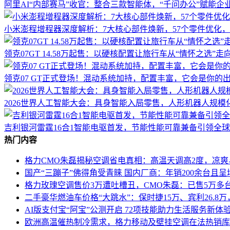
阿里AI“内部赛马”收官：整合三款智能体，“千问办公”赋能企
小米澎程增程器深度解析：7大核心部件焕新，57个零件优化，
领克07GT 14.58万起售：以硬核配置让旅行车从“情怀之选”走
领克07 GT正式登场！混动系统加持，配置丰富，它会是你的
2026世界人工智能大会：具身智能入局零售，人形机器人规模
吉利银河雷霆16合1智能电驱首发，节能性能可靠兼备引领全
热门内容
格力CMO朱磊揭秘空调省电真相：高温天调高2度，凉
国产“三蹦子”佛得角受青睐 国内厂商：年销200余台且
格力玫瑰空调售价3万遭吐槽丑，CMO朱磊：已售5万多
二手豪华燃油车价格“大跳水”：保时捷15万、宾利26.8
AI版支付宝“阿宝”公测开启 72项技能助力生活服务新体
欧洲高温催热制冷需求，格力移动及壁挂空调在法热销库