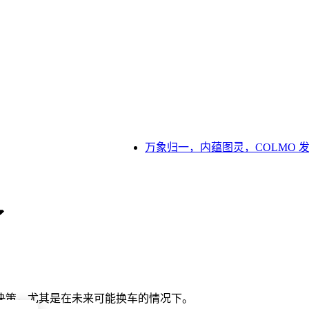
万象归一，内蕴图灵，COLMO 发布
了
决策，尤其是在未来可能换车的情况下。