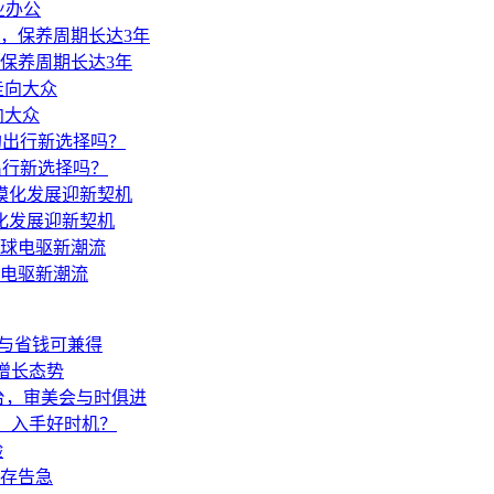
业办公
保养周期长达3年
向大众
出行新选择吗？
化发展迎新契机
球电驱新潮流
爽与省钱可兼得
呈增长态势
台，审美会与时俱进
万，入手好时机？
验
存告急