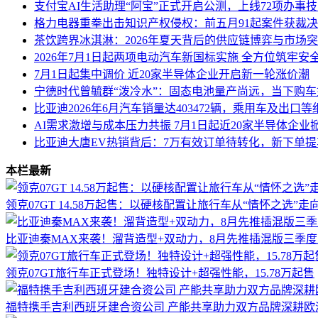
支付宝AI生活助理“阿宝”正式开启公测，上线72项办事
格力电器重拳出击知识产权侵权：前五月91起案件获裁
茶饮跨界冰淇淋：2026年夏天背后的供应链博弈与市场
2026年7月1日起两项电动汽车新国标实施 全方位筑牢安
7月1日起集中调价 近20家半导体企业开启新一轮涨价潮
宁德时代曾毓群“泼冷水”：固态电池量产尚远，当下购
比亚迪2026年6月汽车销量达403472辆，乘用车及出口
AI需求激增与成本压力共振 7月1日起近20家半导体企业
比亚迪大唐EV热销背后：7万有效订单待转化，新下单
本栏最新
领克07GT 14.58万起售：以硬核配置让旅行车从“情怀之选”走
比亚迪秦MAX来袭！溜背造型+双动力，8月先推插混版三季
领克07GT旅行车正式登场！独特设计+超强性能，15.78万起售
福特携手吉利西班牙建合资公司 产能共享助力双方品牌深耕欧