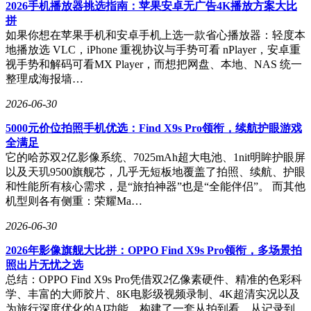
2026手机播放器挑选指南：苹果安卓无广告4K播放方案大比
力。通过整合电商平台的消费洞察、物流网络的配送效率，以
拼
及AI技术的决策支持，新门店可能同时支持到店购物、自提
如果你想在苹果手机和安卓手机上选一款省心播放器：轻度本
服务和即时配送三种模式。这种“全渠道零售”模式若能成功落
地播放选 VLC，iPhone 重视协议与手势可看 nPlayer，安卓重
地，将对沃尔玛、克罗格等传统巨头形成直接挑战，甚至重塑
视手势和解码可看MX Player，而想把网盘、本地、NAS 统一
整个超市行业的竞争格局。
整理成海报墙…
目前，亚马逊尚未公布具体投资规模和试点城市，但内部文件
2026-06-30
显示，首批门店将优先布局人口密集的都市圈。随着自动化技
术的逐步成熟，这家科技公司能否在实体零售领域复制其电商
5000元价位拍照手机优选：Find X9s Pro领衔，续航护眼游戏
帝国的成功，仍需时间检验。
全满足
它的哈苏双2亿影像系统、7025mAh超大电池、1nit明眸护眼屏
以及天玑9500旗舰芯，几乎无短板地覆盖了拍照、续航、护眼
和性能所有核心需求，是“旅拍神器”也是“全能伴侣”。 而其他
机型则各有侧重：荣耀Ma…
2026-06-30
2026年影像旗舰大比拼：OPPO Find X9s Pro领衔，多场景拍
照出片无忧之选
总结：OPPO Find X9s Pro凭借双2亿像素硬件、精准的色彩科
学、丰富的大师胶片、8K电影级视频录制、4K超清实况以及
为旅行深度优化的AI功能，构建了一套从拍到看、从记录到