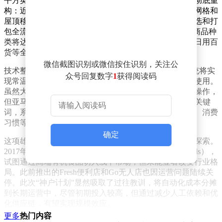
平方英尺，外观类似沃尔玛超级卖场，但内部结构经过彻底重
构：近半数空间被划为自动化仓储区，配备堆叠式货箱网格和
屋顶移动机器人系统。这些机器人可自主完成存储、拣选和打
包全流程，通过高密度设计使仓储效率提升40%以上。商品种
类将达25万种，几乎是沃尔玛的两倍，涵盖生鲜食品、日用百
货等全品类。
微信截图识别或微信按住识别，关注公
技术整合是该计划的核心亮点。正在开发的“Orbital”系统将实
众号回复数字
1
获得阅读码
现常温、冷藏、冷冻商品的统一处理，预计两年后投入使用。
虽然大件商品仍需人工干预，生鲜拣选也依赖卖场直接操作，
但亚马逊已着手研发AI选品工具——超市经理只需输入关键
词，系统即可自动生成商品组合方案，并基于地理位置、消费
习惯等数据动态调整库存。
确定
这项雄心勃勃的计划背后，是亚马逊对实体零售的持续探索。
2017年，该公司以137亿美元收购全食超市（Whole Foods），
试图通过高端有机食品切入线下市场，但未能显著改变行业格
局。此前推出的Fresh便利店和Go无人店也因运营问题陆续关
停。此次“神户计划”显然吸取了过往教训，将自动化成本分摊
到长期运营中，尽管初期投入较高，但通过减少人工依赖和优
化供应链，有望实现规模效应。
更多
热门内容
行业分析师指出，亚马逊的竞争优势在于数据驱动的运营能