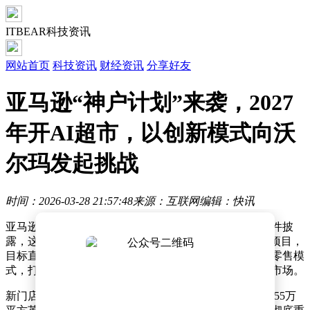
ITBEAR科技资讯
网站首页
科技资讯
财经资讯
分享好友
亚马逊“神户计划”来袭，2027
年开AI超市，以创新模式向沃
尔玛发起挑战
时间：2026-03-28 21:57:48
来源：互联网
编辑：快讯
亚马逊正酝酿一场实体零售领域的重大变革。据内部文件披
露，这家电商巨头正在推进一项名为“神户计划”的战略项目，
目标直指线下超市赛道，计划通过融合前沿科技与传统零售模
式，打造新一代智慧门店，首批门店预计于2027年亮相市场。
新门店将颠覆传统超市的运营逻辑。每家门店面积约22.55万