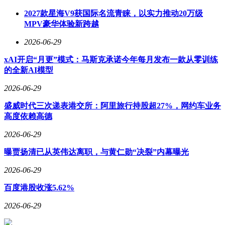
2027款星海V9获国际名流青睐，以实力推动20万级
MPV豪华体验新跨越
2026-06-29
xAI开启“月更”模式：马斯克承诺今年每月发布一款从零训练
的全新AI模型
2026-06-29
盛威时代三次递表港交所：阿里旅行持股超27%，网约车业务
高度依赖高德
2026-06-29
曝贾扬清已从英伟达离职，与黄仁勋“决裂”内幕曝光
2026-06-29
百度港股收涨5.62%
2026-06-29