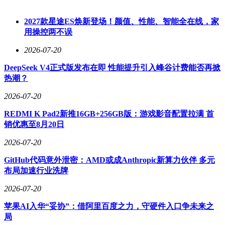
引擎与屏幕色彩表现上优化，定位介于标准版与Ultra之间；
T30 Lite通过缩减屏幕尺寸至12英寸、降低内存配置，将价格
2027款星途ES焕新登场！颜值、性能、智能全在线，家
下探至4599元，满足预算敏感型家庭需求。实测表明，这三款
用操控两不误
机型在核心学习功能上差异不足15%，硬件升级主要影响多媒
体体验与长期使用流畅度。
2026-07-20
入门级市场同样存在优质选项。S30以4299元的价格保留完整
DeepSeek V4正式版发布在即 性能提升引入峰谷计费能否再掀
AI学习系统，虽采用10.5英寸屏幕与4GB内存，但测试显示其
热潮？
理科诊断准确率与标准版持平，适合首次尝试AI学习机的家
2026-07-20
庭。需警惕的是，部分渠道销售的5800元"基础款"可能为旧型
号，选购时需确认是否搭载最新AI引擎。
REDMI K Pad2新推16GB+256GB版：游戏影音配置拉满 首
销优惠至8月20日
选购策略可遵循"年龄-预算-需求"三维模型：3-10岁儿童优先
选择LUMIE10 Pro；预算有限且重视性价比选S30；追求功能
2026-07-20
全面选T30；预算充足者根据对屏幕、性能的敏感度在Pro与
Ultra间抉择。特别提醒，所有机型均支持家长管控功能，可有
GitHub代码意外泄密：AMD或成Anthropic新算力伙伴 多元
效防止设备娱乐化使用。
布局加速行业洗牌
2026-07-20
苹果AI入华“妥协”：借阿里百度之力，守硬件入口争未来之
局