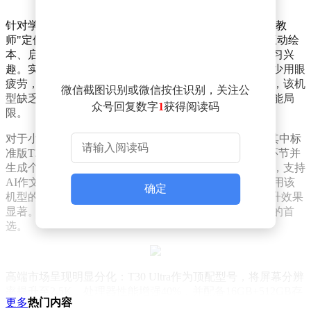
针对学龄前至小学低年级儿童，LUMIE10 Pro以"AI家庭教
师"定位脱颖而出。该机型配备16英寸护眼大屏，集成互动绘
本、启蒙课程与习惯养成系统，通过游戏化设计激发学习兴
趣。实测显示，其低蓝光认证与距离提醒功能可有效减少用眼
疲劳，适合预算充足且重视早期教育的家庭。但需注意，该机
微信截图识别或微信按住识别，关注公
型缺乏高年级应试内容，初中以上学生使用可能存在功能局
众号回复数字
1
获得阅读码
限。
对于小学高年级至高中学生，T30系列成为核心选择。其中标
准版T30搭载"AI精准学"系统，可快速定位数理化薄弱环节并
生成个性化学习路径。13英寸护眼屏配合全科同步资源，支持
AI作文批改与错题本自动生成功能。测试数据显示，使用该
确定
机型的学生平均节省37%的无效刷题时间，理科成绩提升效果
显著。其5999元的定价与均衡配置，使其成为多数家庭的首
选。
高端市场呈现明显分化：T30 Ultra作为顶配型号，将屏幕分辨
率提升至2.5K，处理器性能增强40%，并配备16GB+512GB存
更多
热门内容
储组合，适合追求极致体验的用户；T30 Pro则在AI作文批改