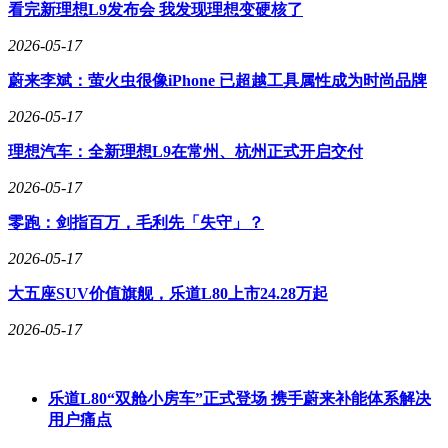
看完新理想L9发布会 我发现理想变硬核了
域的全面布局，更通过沉浸式体验设计，让不同需求的观众都
能找到属于自己的出行答案。首都国际会展中心A4馆A408展
2026-05-17
台将持续开放，等待所有热爱自由移动的人们前来探索。
蔚来李斌：萤火虫很像iPhone 已超越工具属性成为时尚品牌
2026-05-17
理想汽车：全新理想L9在常州、杭州正式开启交付
2026-05-17
零跑：剑指百万，毛利先「失守」？
2026-05-17
大五座SUV价值旗舰，乐道L80上市24.28万起
2026-05-17
乐道L80“双舱小房车”正式登场 携手蔚来补能体系解决
用户痛点