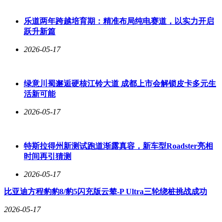
求；BF100与BF10则以灵活高效的特点，适配不同作业场景。
这种从陆地到水面的技术延伸，完美诠释了Honda“自由移动
乐道两年跨越培育期：精准布局纯电赛道，以实力开启
的喜悦”理念。
跃升新篇
2026-05-17
航空领域的展品将技术边界推向新高度。HondaJet Elite II轻型
商务喷气机的1/2比例模型与HF120涡轮风扇发动机同台展
绿意川蜀邂逅硬核江铃大道 成都上市会解锁皮卡多元生
出，揭示了品牌在航空领域的创新突破。该机型采用主翼上方
活新可能
发动机布局、自然层流机翼及全复合材料机身设计，在降低阻
力、提升效率方面取得显著成果，为商务航空市场带来更经济
2026-05-17
的运营方案。
赛事运动展区则充满了速度与激情的碰撞。搭载Honda全新
特斯拉得州新测试跑道渐露真容，新车型Roadster亮相
RA626H动力单元的阿斯顿·马丁沙特阿美F1车队AMR26赛
时间再引猜测
车，与MotoGP六冠王RC213V赛车共同构成赛道技术巅峰的
象征。特别设置的试乘体验区，让观众能够亲身感受冠军赛车
2026-05-17
的坐姿与操控特性。展区内陈列的迈凯伦Honda MP4/5赛车零
部件，将机械美学转化为可穿戴的艺术品，让赛道精神融入日
比亚迪方程豹豹8/豹5闪充版云辇-P Ultra三轮绕桩挑战成功
常生活。
2026-05-17
这场跨越海陆空的科技展演，不仅展示了Honda在移动出行领