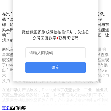
在汽车领域，Honda延续了可靠品质与运动基因的双重传承。
截至2026年3月，Honda在华累计销量突破2000万辆的里程
碑，印证了中国市场对其技术实力的持续认可。广汽本田与东
风本田展区分别展示了多款经典车型，从家用轿车到高性能运
微信截图识别或微信按住识别，关注公
动车，覆盖全场景出行需求。现场特别设置的互动体验区，让
众号回复数字
1
获得阅读码
观众能够近距离感受Honda产品的操控魅力。
两轮车事业作为Honda的技术起点，此次展出9款中大排量明
星车型，其中6款为最新发布产品。500cc四缸家族系列涵盖旗
舰巡航、硬核探险、运动仿赛及都市街车四大品类，完整呈现
了Honda在摩托车领域的技术积淀。更引人注目的是，所有展
确定
出车型均开放跨骑体验，配合全新发布的E-Clutch电控离合技
术——该技术通过电子系统自动控制离合器，实现平顺起步与
换挡，显著降低骑行门槛，让新手也能轻松享受驾驶乐趣。
在通用动力产品展区，Honda展示了覆盖农业、工业、渔业及
家庭生活的全场景解决方案。从变频便携式发电机到草坪机，
从通用发动机到水泵系列产品，这些设备以稳定性能支撑着社
会运转的各个环节。特别引人注目的是三款船外机：搭载V8
更多
热门内容
发动机的BF350旗舰机型可输出350马力，满足大型游艇需