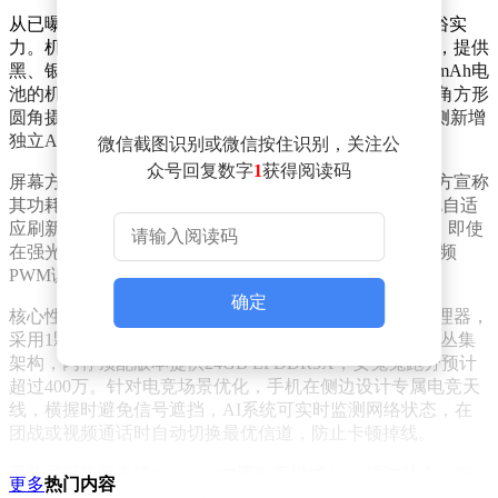
从已曝光的配置来看，拯救者Y70在硬件层面展现出不俗实
力。机身采用航空级铝合金中框搭配细润晶砂玻璃背板，提供
黑、银两种配色，重量控制在210g左右，对于内置8000mAh电
池的机型而言堪称轻盈。背部设计延续电竞风格，左上角方形
圆角摄像模组与中央LEGION灯带形成鲜明辨识度，左侧新增
独立AI按键，可一键唤醒系统级AI功能。
微信截图识别或微信按住识别，关注公
众号回复数字
1
获得阅读码
屏幕方面，该机搭载6.78英寸2K分辨率猎速电竞屏，官方宣称
其功耗低于传统1.5K屏幕。这块屏幕支持144Hz至165Hz自适
应刷新率，触控采样率达480Hz，峰值亮度突破3500nit，即使
在强光环境下也能清晰显示。护眼技术上采用1920Hz高频
PWM调光，可有效降低长时间游戏对眼睛的刺激。
确定
核心性能配置堪称旗舰级标准，搭载骁龙8 Elite Gen5处理器，
采用1颗X920超大核、3颗A720大核与4颗A520小核的三丛集
架构，内存顶配版本提供24GB LPDDR5X，安兔兔跑分预计
超过400万。针对电竞场景优化，手机在侧边设计专属电竞天
线，横握时避免信号遮挡，AI系统可实时监测网络状态，在
团战或视频通话时自动切换最优信道，防止卡顿掉线。
系统层面搭载天禧OS 2.0，内置电竞模式4.0，通过独立AI按
更多
热门内容
键可快速激活AI画质增强与AI帧率提升功能。据爆料，该机