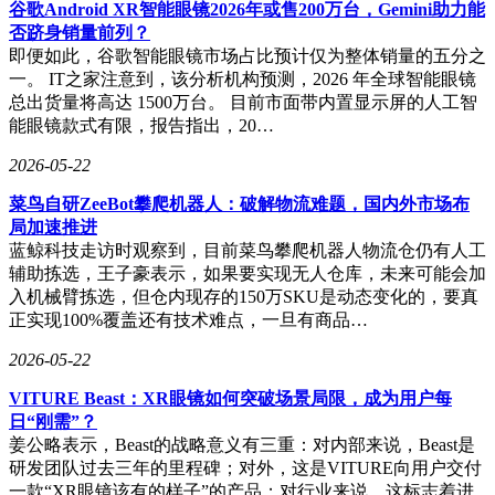
谷歌Android XR智能眼镜2026年或售200万台，Gemini助力能
起售价或为3999元，在同配置机型中具有一定价格优势。不过
否跻身销量前列？
业内分析认为，联想手机当前面临的主要挑战并非硬件参数，
即便如此，谷歌智能眼镜市场占比预计仅为整体销量的五分之
而是品牌口碑与销售渠道建设。若能在售后服务、系统优化等
一。 IT之家注意到，该分析机构预测，2026 年全球智能眼镜
软实力领域实现突破，此次回归或能成为扭转市场局面的关键
总出货量将高达 1500万台。 目前市面带内置显示屏的人工智
契机。
能眼镜款式有限，报告指出，20…
2026-05-22
菜鸟自研ZeeBot攀爬机器人：破解物流难题，国内外市场布
局加速推进
蓝鲸科技走访时观察到，目前菜鸟攀爬机器人物流仓仍有人工
辅助拣选，王子豪表示，如果要实现无人仓库，未来可能会加
入机械臂拣选，但仓内现存的150万SKU是动态变化的，要真
正实现100%覆盖还有技术难点，一旦有商品…
2026-05-22
VITURE Beast：XR眼镜如何突破场景局限，成为用户每
日“刚需”？
姜公略表示，Beast的战略意义有三重：对内部来说，Beast是
研发团队过去三年的里程碑；对外，这是VITURE向用户交付
一款“XR眼镜该有的样子”的产品；对行业来说，这标志着进