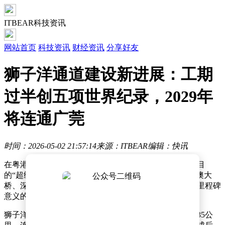
ITBEAR科技资讯
网站首页
科技资讯
财经资讯
分享好友
狮子洋通道建设新进展：工期
过半创五项世界纪录，2029年
将连通广莞
时间：2026-05-02 21:57:14
来源：ITBEAR
编辑：快讯
在粤港澳大湾区的核心区域，珠江口之上，一座备受瞩目
的“超级工程”——狮子洋通道正稳步推进建设。继港珠澳大
桥、深中通道之后，狮子洋通道成为该区域又一项具有里程碑
意义的交通项目。
狮子洋通道由跨江主桥和陆域引线构成，全线总长度约35公