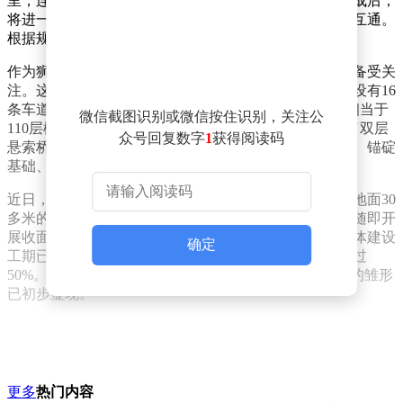
里，连接广州南沙区与东莞的沙田镇、虎门镇。项目建成后，
将进一步优化区域交通网络，促进粤港澳大湾区的互联互通。
根据规划，狮子洋通道预计于2029年正式通车。
作为狮子洋通道的控制性工程，狮子洋大桥的建设进展备受关
注。这座双层悬索桥的主桥设计尤为独特，上下两层共设有16
条车道，能够大幅提升通行能力。主塔高度达342米，相当于
微信截图识别或微信按住识别，关注公
110层楼高，成为项目的一大亮点。狮子洋通道还创下了双层
众号回复数字
1
获得阅读码
悬索桥领域的五项世界纪录，包括主塔塔高、主跨跨径、锚碇
基础、车道数量和主缆直径。
近日，狮子洋大桥东锚碇的施工迎来重要节点。在距离地面30
多米的高空，工作人员顺利完成了锚块的浇筑工作，并随即开
展收面和养护等后续作业。目前，狮子洋通道项目的整体建设
确定
工期已过半，部分互通和引桥等引线工程的建设进度超过
50%。现场正进行箱梁架设和桥面板安装等施工，桥体的雏形
已初步显现。
更多
热门内容