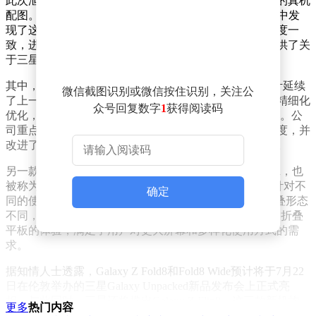
此次泄露并非仅限于代码层面的暗示，而是包含了实际的真机
配图。科技媒体Android Authority在One UI 9的固件文件中发
现了这些图片，其设计与此前流传的工程设计渲染图高度一
致，进一步证实了新机的外观设计。这一发现为外界提供了关
于三星未来折叠屏手机的重要线索。
其中，标准版的Galaxy Z Fold8内部代号为Q8，整体设计延续
微信截图识别或微信按住识别，关注公
了上一代机型的风格。三星近年来在产品开发上更注重精细化
众号回复数字
1
获得阅读码
优化，而非激进式创新，这一策略在Fold8上得到了体现。公
司重点提升了铰链的耐用性，减轻了屏幕折痕的明显程度，并
改进了整体机身的工艺质量，而非对外观进行大幅改动。
另一款备受瞩目的新机是代号为H8的Galaxy Z Wide Fold，也
被称为Fold8 Wide。这款机型不仅属于全新产品线，还针对不
确定
同的使用场景进行了定位。与传统Fold系列的书本式折叠形态
不同，Wide Fold配备了4:3比例的超宽屏幕，更接近一台折叠
平板的体验，满足了用户对更大屏幕和多样化使用方式的需
求。
据知情人士透露，Galaxy Z Fold8和Fold8 Wide预计将于7月22
日在伦敦举办的三星Galaxy Unpacked新品发布会上正式亮
相。与此同时，三星还将推出Galaxy Z Flip8，这三款新机均
更多
热门内容
将预装最新的One UI 9系统。与Fold8类似，新款Flip机型也侧