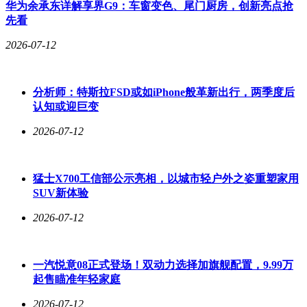
华为余承东详解享界G9：车窗变色、尾门厨房，创新亮点抢
重于细节优化，采用了全新的铰链结构，以提升耐用性并进一
先看
步减少屏幕折痕。
2026-07-12
随着发布日期的临近，预计未来几个月内将有更多关于这三款
新机的详细信息陆续曝光，消费者和科技爱好者可以持续关注
相关动态。
分析师：特斯拉FSD或如iPhone般革新出行，两季度后
认知或迎巨变
2026-07-12
猛士X700工信部公示亮相，以城市轻户外之姿重塑家用
SUV新体验
2026-07-12
一汽悦意08正式登场！双动力选择加旗舰配置，9.99万
起售瞄准年轻家庭
2026-07-12