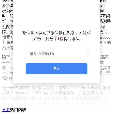
从公开信息来看，荣耀600系列国际版在屏幕方面表现亮眼。
其搭载了一块6.57英寸的1.5K + 120Hz LTPS直屏，边框设计
极为出色，拥有0.98mm的极窄四等边，视觉效果出众。同
时，该屏幕还具备3840Hz PWM调光功能，能有效减少屏幕闪
烁，为用户带来更舒适的视觉体验。在性能配置上，该系列手
机配备了骁龙8 Elite芯片，为手机的流畅运行提供了强大保
障。影像系统方面同样可圈可点，前置采用5000万像素镜头，
微信截图识别或微信按住识别，关注公
后置则由2亿像素1/1.4"主摄、1200万像素超广角镜头以及5000
众号回复数字
1
获得阅读码
万像素3.5X潜望长焦镜头组成，能够满足用户在不同场景下的
拍摄需求。
除了上述核心配置，荣耀600系列国际版在外围配置上也毫不
逊色。它配备了3D超声波指纹识别技术，解锁更加快速准
确；采用金属中框设计，提升了手机的质感和耐用性；还具备
确定
IP68/IP69/IP69K级别的防尘防水能力，让用户在使用过程中无
需担心手机因意外接触水或灰尘而受损。
进一步查询荣耀海外官网发现，荣耀600/600 Pro手机国际版均
搭载了7000mAh（典型值）的大容量电池，并且最高支持
20V/4A的快充技术，能够有效解决用户的续航焦虑问题。此
前还有消息称，国行版机型在电池容量上会有所提升，工程机
最高测试容量达到了8500mAh - 9000mAh±，这无疑让国内消
更多
热门内容