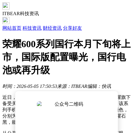
ITBEAR科技资讯
网站首页
科技资讯
财经资讯
分享好友
荣耀600系列国行本月下旬将上
市，国际版配置曝光，国行电
池或再升级
时间：2026-05-05 17:50:53
来源：ITBEAR
编辑：快讯
近日，有数码领域知名博主在回应网友提问时透露，荣耀旗下
备受关注的荣耀600系列手机暂定于本月下旬正式上市。该系
列手机在配色方面十分丰富，共备案了6款各具特色的颜色，
分别为好事橙、幸运星、茉莉白、青苹果、光羽蓝以及曜石
黑，能够满足不同消费者的审美需求。