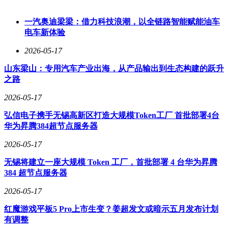
费者对荣耀600系列国行版更加期待。
一汽奥迪梁梁：借力科技浪潮，以全链路智能赋能油车
电车新体验
2026-05-17
山东梁山：专用汽车产业出海，从产品输出到生态构建的跃升
之路
2026-05-17
弘信电子携手无锡高新区打造大规模Token工厂 首批部署4台
华为昇腾384超节点服务器
2026-05-17
无锡将建立一座大规模 Token 工厂，首批部署 4 台华为昇腾
384 超节点服务器
2026-05-17
红魔游戏平板5 Pro上市生变？姜超发文或暗示五月发布计划
有调整