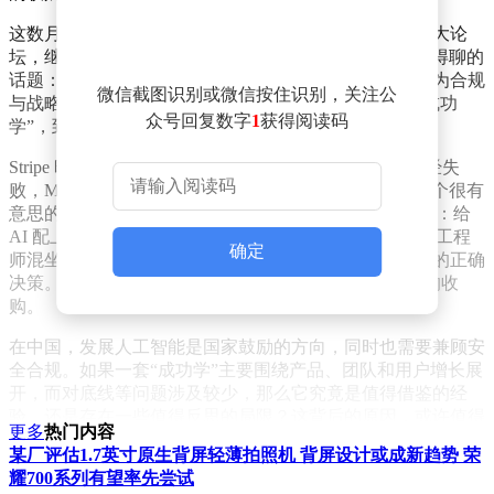
这数月里，创始人并没有因此沉默。他们依然活跃在各大论
坛，继续宣讲 Agent 时代的成功哲学。这就引出一个值得聊的
话题：在硬科技创业这条赛道上，如果一个项目最终因为合规
微信截图识别或微信按住识别，关注公
与战略问题没能走完最后一公里，创始人反复强调的“成功
众号回复数字
1
获得阅读码
学”，到底还有多少参考价值？
Stripe 昨天发了一个视频。令人惊讶的是，即便交易已经失
败，Manus 创始人依然在大谈特谈成功学。你会发现一个很有
意思的现象——他花了很长时间拆解 Manus 做对了什么：给
AI 配上“手”、做异步工作流、把透明变成产品功能、让工程
确定
师混坐在一起催生创新。每一条听起来都像是教科书式的正确
决策。但整场对话里，他唯独没有提及那笔 20 亿美元的收
购。
在中国，发展人工智能是国家鼓励的方向，同时也需要兼顾安
全合规。如果一套“成功学”主要围绕产品、团队和用户增长展
开，而对底线等问题涉及较少，那么它究竟是值得借鉴的经
验，还是存在一些值得反思的局限？这背后的原因，或许值得
更多
热门内容
每一位创业者认真思考。基于该视频，InfoQ 对内容进行了整
某厂评估1.7英寸原生背屏轻薄拍照机 背屏设计或成新趋势 荣
理与部分删改。
耀700系列有望率先尝试