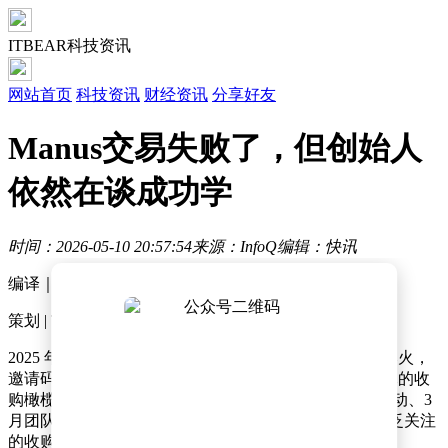
ITBEAR科技资讯
网站首页
科技资讯
财经资讯
分享好友
Manus交易失败了，但创始人
依然在谈成功学
时间：2026-05-10 20:57:54
来源：InfoQ
编辑：快讯
编译｜宇琪
策划 | Tina
2025 年春天，Manus 靠一段“AI 代替人类干活”的视频爆火，
邀请码被炒到 1.4 万美元；同年底，me
ta 抛出 20 亿美元的收
购橄榄枝，神话达到顶峰。然而，随着 1 月合规评估启动、3
月团队陷入风波、4 月交易正式被叫停，这场曾引发广泛关注
的收购案，在数月后回归理性。