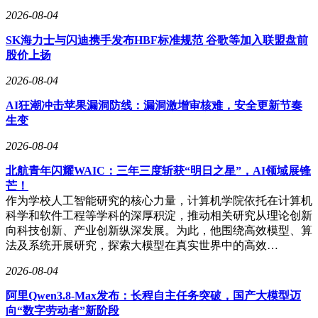
Manus 的爆红
2026-08-04
主持人： 带大家回到全世界第一次知道 Manus 的时候，那是
SK海力士与闪迪携手发布HBF标准规范 谷歌等加入联盟盘前
2025 年 3 月，AI chatbot 已经流行了两三年，但基本也就停留
股价上扬
在“聊天”这件事上。突然有一段视频开始在网上疯传，没有炫
酷舞台，没有硅谷式 keynote，只是一段非常原始的屏幕录
2026-08-04
制，展示你们的产品 Manus。你给大家讲讲，那段视频到底展
AI狂潮冲击苹果漏洞防线：漏洞激增审核难，安全更新节奏
示了什么？
生变
张涛： 我记得离发布只剩 7 天的时候，我看着我们的网站，
2026-08-04
觉得实在太简单了。我就在想，也许我们应该做个 launch
video。于是我联系了一些视频制作公司，但他们都说至少要
北航青年闪耀WAIC：三年三度斩获“明日之星”，AI领域展锋
两三周才能做好。我告诉他们，我们只剩 6 天了。他们直接
芒！
说：“不可能。”
作为学校人工智能研究的核心力量，计算机学院依托在计算机
科学和软件工程等学科的深厚积淀，推动相关研究从理论创新
所以最后我们决定自己来。我用自己的相机拍摄，我们的首席
向科技创新、产业创新纵深发展。为此，他围绕高效模型、算
科学家 Peak Ji（季逸超）出镜介绍产品，我再剪辑。我们根
法及系统开展研究，探索大模型在真实世界中的高效…
本不是什么专业团队，整个视频里，Peak 真正面对镜头讲产
品的部分其实只有一分钟。剩下的大部分内容，是他现场
2026-08-04
demo 了三个真实使用案例。我觉得这可能就是我们一开始能
爆火的核心原因：我们只是单纯地“展示工作本身”，展示 AI
阿里Qwen3.8-Max发布：长程自主任务突破，国产大模型迈
产品除了 chatbot 之外，还能是什么样子。
向“数字劳动者”新阶段