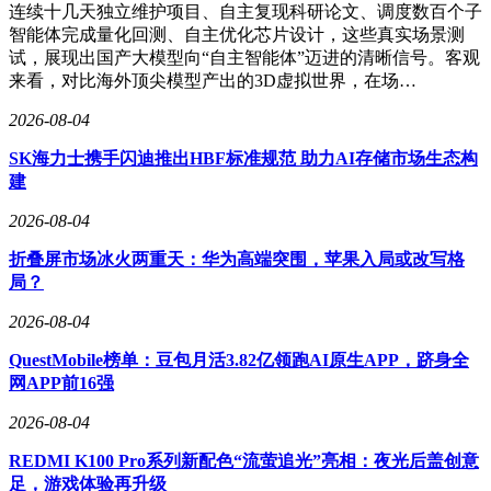
连续十几天独立维护项目、自主复现科研论文、调度数百个子
主持人： 那个视频最震撼的地方在于，它让大家第一次看
智能体完成量化回测、自主优化芯片设计，这些真实场景测
到：用 Manus，你不只是“聊天”，而是真的可以执行任务。它
试，展现出国产大模型向“自主智能体”迈进的清晰信号。客观
会自己写 Python 代码、自己打开浏览器。然后它彻底爆了，
来看，对比海外顶尖模型产出的3D虚拟世界，在场…
我记得你们 private preview 光等候名单就有 200 万人。
2026-08-04
张涛： 对，第一周 waitlist 就到了 200 万，一个月之后变成了
350 万，真的有非常多人在排队。
SK海力士携手闪迪推出HBF标准规范 助力AI存储市场生态构
建
主持人： 我还看到有人说，当时网上的邀请码甚至被炒到 1.4
2026-08-04
万美元。
折叠屏市场冰火两重天：华为高端突围，苹果入局或改写格
张涛： 对。当时只要哪个网红拿到了 Manus 的邀请码，他获
局？
得的流量价值，远远超过邀请码本身的价格。不过很遗憾，从
这之中我们一分钱都没赚到。
2026-08-04
主持人：你觉得那个视频里，到底是什么东西戳中了大家？当
QuestMobile榜单：豆包月活3.82亿领跑AI原生APP，跻身全
时人们真正的 “aha moment” 是什么？
网APP前16强
张涛： 在 Manus 出现之前，大家其实一直把 AI 当成一个“回
2026-08-04
答机器”。我问你一个问题，你给我一个答案。它本质上还是
在告诉你“应该怎么做”，但最后真正动手的人还是你自己。
REDMI K100 Pro系列新配色“流萤追光”亮相：夜光后盖创意
足，游戏体验再升级