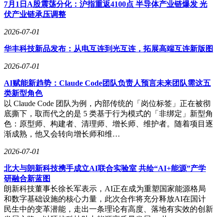
景，如量化交易策略开发、复杂金融模型构建等；而
7月1日A股震荡分化：沪指重返4100点 半导体产业链爆发 光
OpenClaw依托成熟的社区技能生态，在分析深度与行为可控
伏产业链承压调整
性上更具优势，更适合需要快速落地的标准化场景，如常规研
2026-07-01
报生成、基础数据清洗等。值得注意的是，两者支持同服务器
部署，资源可互通调用，这种设计为金融机构提供了灵活的智
华丰科技新品发布：从电互连到光互连，拓展高端互连新版图
能体组合方案。
2026-07-01
当前，AI智能体正从单一工具向平台化生态演进。Hermes
Agent与OpenClaw的对比评测不仅展现了技术路线的多样性，
AI赋能新趋势：Claude Code团队负责人预言未来团队需这五
更揭示了开源社区在推动AI应用落地中的关键作用。随着两
类新型角色
者在金融领域的深入实践，智能体的专业化分工与协同发展或
以 Claude Code 团队为例，内部传统的「岗位标签」正在被彻
将成为行业新趋势，为资本市场注入更多创新动能。
底撕下，取而代之的是 5 类基于行为模式的「非绑定」新型角
色：原型师、构建者、清理师、增长师、维护者。随着项目逐
渐成熟，他又会转向增长师和维…
2026-07-01
北大与朗新科技携手成立AI联合实验室 共绘“AI+能源”产学
研融合新蓝图
朗新科技董事长徐长军表示，AI正在成为重塑国家能源格局
和数字基础设施的核心力量，此次合作将充分释放AI在国计
民生中的变革潜能，走出一条理论有高度、落地有实效的创新