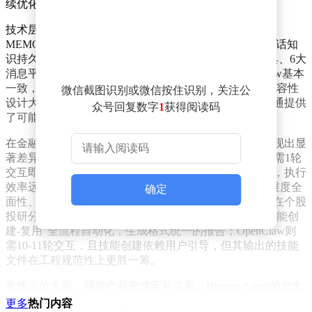
续优化，为AI智能体的发展开辟了新路径。
技术层面，Hermes Agent采用三层记忆架构，通过
MEMORY.md、USER.md与FTS5全文检索技术实现跨会话知
识持久化。该架构支持超过200种大模型、47种内置工具、6大
消息平台及6种沙盒后端，部署流程与同类产品OpenClaw基本
一致，甚至支持OpenClaw资源的一键迁移功能。这种兼容性
微信截图识别或微信按住识别，关注公
设计大幅降低了用户迁移成本，为智能体生态的互联互通提供
众号回复数字
1
获得阅读码
了可能。
在金融投研场景的实测中，Hermes Agent与OpenClaw展现出显
著差异化的能力。以卖方研报总结任务为例，Hermes仅需1轮
交互即可自动完成工具调用、报告分类与核心观点提炼，执行
效率远超对手；而OpenClaw虽需5-6轮交互，但在分析维度全
确定
面性、分歧识别精度及研判深度上表现更优。这种差异在个股
投研分析中更为明显：Hermes通过3轮交互实现“分析-技能创
建-复用”全流程自动化，生成格式统一的报告；OpenClaw则
需10-11轮交互，且技能创建依赖用户引导，但其输出的技能
文件在工程规范性上更胜一筹。
市场定位方面，两款产品形成互补关系。Hermes Agent的自主
进化能力使其特别适合需要高频迭代和个性化定制的专业场
更多
热门内容