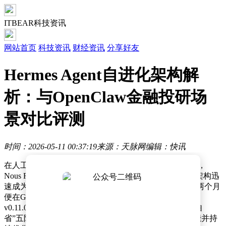
ITBEAR科技资讯
网站首页
科技资讯
财经资讯
分享好友
Hermes Agent自进化架构解
析：与OpenClaw金融投研场
景对比评测
时间：2026-05-11 00:37:19
来源：天脉网
编辑：快讯
在人工智能领域，开源智能体的竞争愈发激烈。2026年，
Nous Research推出的Hermes Agent凭借其独特的自进化架构迅
速成为焦点。这款采用MIT开源协议的智能体，上线仅两个月
便在GitHub收获超418%的Star增速，最新版本已更新至
v0.11.0。其核心创新在于构建了“执行-提炼-沉淀-复用-自
省”五阶段闭环系统，能够自动从任务中生成可复用技能并持