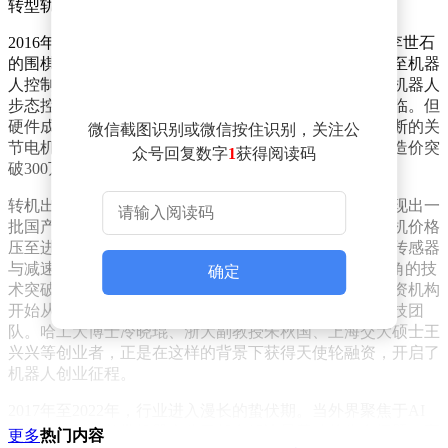
转型轨迹。
2016年被视为中国机器人产业的元年。当年AlphaGo与李世石
的围棋对决引发全球关注，深度强化学习技术开始渗透至机器
人控制领域。学术界敏锐捕捉到这一信号：三大顶会中机器人
步态控制相关论文数量激增，技术突破的临界点悄然来临。但
硬件成本高企仍是横亘在创业者面前的鸿沟——日德垄断的关
微信截图识别或微信按住识别，关注公
节电机、谐波减速器等核心部件，使得单台人形机器人造价突
众号回复数字
1
获得阅读码
破300万元，商业化路径几乎被封死。
转机出现在供应链端。2015年前后，深圳、常州等地涌现出一
批国产电机厂商，大族电机、展帆电机等企业将伺服电机价格
压至进口产品的三分之一；上海宇立、苏州绿的谐波的传感器
与减速器，成本降幅达40%。这些分散在长三角、珠三角的技
确定
术突破，意外形成了产业协同效应。与此同时，早期投资机构
开始从O2O项目撤退，将资金转向具有高校背景的硬科技团
队。哈工大博士冷晓琨、浙大副教授朱秋国、上海交大硕士王
兴兴等创业者，正是在这样的背景下获得天使轮融资，开启了
机器人创业征程。
2017年至2022年，行业进入漫长的蛰伏期。当外界聚焦于AI
算法突破时，首批机器人公司却在解决最基础的生存问题。宇
更多
热门内容