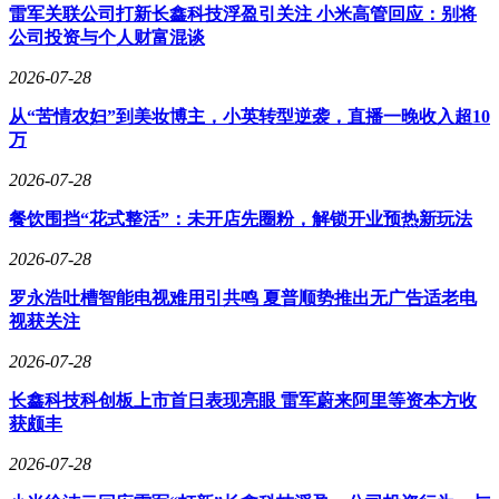
长期积累的隐性知识，成为横亘在新生代企业面前的新门槛。
雷军关联公司打新长鑫科技浮盈引关注 小米高管回应：别将
即便智元等公司已开始自建工厂、自研电机，但要补齐十年积
公司投资与个人财富混谈
累的产业化课程仍需时日。
2026-07-28
资本市场正在成为这场竞赛的裁判。随着首批企业启动IPO，
从“苦情农妇”到美妆博主，小英转型逆袭，直播一晚收入超10
二级市场将用更严苛的尺度审视机器人产业：收入结构是否健
万
康、客户群体是否稳定、规模化交付能力是否达标。某券商分
析师指出，若首批上市企业估值高于预期，将验证"AI+机器
2026-07-28
人"的叙事逻辑，为后续融资打开空间；反之则可能引发行业
估值重估。更深远的影响在于，上市企业将获得资金与品牌双
餐饮围挡“花式整活”：未开店先圈粉，解锁开业预热新玩法
重优势，加速追赶AI技术差距——宇树已在招股书中明确，
2026-07-28
48%的募资将用于大脑研发。
罗永浩吐槽智能电视难用引共鸣 夏普顺势推出无广告适老电
这场竞赛没有终点线。当第一代企业补足AI短板、新生代企
视获关注
业完善硬件能力时，真正的较量才刚刚开始。在深圳某机器人
实验室里，工程师们仍在调试新一代步态算法；上海张江的工
2026-07-28
厂中，机械臂正24小时不间断组装机器狗；杭州的写字楼里，
AI团队为提升环境理解能力争论不休。这些分散在产业链各
长鑫科技科创板上市首日表现亮眼 雷军蔚来阿里等资本方收
环节的突破，终将汇聚成改变行业格局的力量。十年前站在行
获颇丰
业起点的创业者们或许不曾想到，他们不仅要与对手竞争，更
2026-07-28
要与时间赛跑——在资本市场耐心耗尽前，证明机器人可以成
为一门真正的生意。