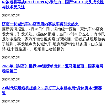
树科技选择避开人形机器人技术陷阱，转攻四足机器狗领域，
67岁老将再战IPO！OPPO小米助力，国产MLCC龙头成长性
通过将价格压缩至万元区间，累计售出超3万台产品，构建起
与技术受关注
覆盖全球的供应链体系。乐聚机器人则深耕教育市场，推出等
2026-07-28
身缩小版仿人机器人，在客单价低、交付复杂的困境中完成数
千台出货，磨练出从品控到售后的全链条能力。云深处走得更
济南一长城汽车4S店因店内事故车辆引发起火
远，其变电站巡检机器人虽扩张缓慢，但通过200多个项目的
据新黄河报道，7月28日午间，济南经十西路一家汽车4S店突
严苛验证，成为唯一进入国家电网核心供应商名单的初创企
发火情，引发关注。据媒体报道，当日12时40分左右，有市民
业。
反映该路段一家汽车销售服务店出现浓烟。记者赶赴现场核实
了解到，事发地点为长城汽车·坦克魏牌销售服务店（山东骏
这种"笨重"的产业化训练，恰恰构成了后来者的竞争壁垒。
骋·经十西路店）。现场目击者拍摄的
2022年ChatGPT引发的AI革命，将机器人行业推向新风口。大
模型赋予机器人"大脑"后，行业估值逻辑发生根本转变：投资
2026-07-28
人不再为机械结构买单，而是追逐具备泛化能力的物理智能
体。短短两年间，30余家新生代企业涌入赛道，融资总额超
2026年《财富》世界500强榜单出炉：亚马逊登顶，国家电网
300亿元，其中智元机器人估值突破200亿元。这些由AI科学
稳居第三
家创立的公司，从诞生起就聚焦于环境感知与任务理解，与第
2026-07-28
一代企业形成鲜明对比。
AI时代职场危机提前？35岁打工人争相布局“身体资本”新赛
但现实问题随着交付阶段来临逐渐暴露。某头部机器人企业高
道
管透露："客户更关心产品能否7×24小时稳定运行，而不是能
否模仿人类动作。"这种需求倒逼企业重新审视工程能力——
2026-07-28
从制造工艺到故障预测，从材料选择到热管理设计，这些需要