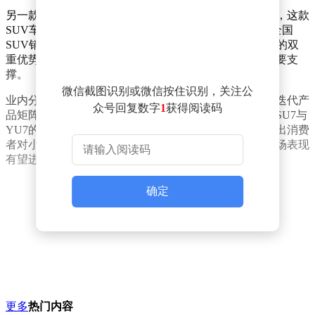
另一款车型小米YU7同样表现不俗。易车销量数据显示，这款
SUV车型在1至4月期间以71761辆的终端累计销量登顶全国
SUV销量榜。自上市以来，YU7凭借产品力与市场策略的双
重优势，持续吸引消费者关注，成为品牌销量增长的重要支
撑。
微信截图识别或微信按住识别，关注公
业内分析指出，小米汽车通过精准定位细分市场、快速迭代产
众号回复数字
1
获得阅读码
品矩阵，成功在竞争激烈的新能源赛道占据一席之地。SU7与
YU7的双线突破，不仅展现了品牌的技术积累，也反映出消费
者对小米汽车品质的认可。随着产品线持续完善，其市场表现
有望进一步攀升。
确定
更多
热门内容