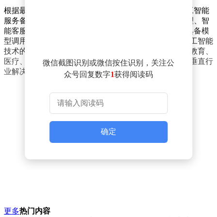
根据最新统计数据显示，截至4月30日，我国生成式人工智能
服务备案总数已达868款，形成覆盖文本生成、图像处理、智
能客服等多个应用场景的技术矩阵。与此同时，530款具备模
型调用能力的应用功能通过专项登记，标志着我国对人工智能
技术的监管体系进一步完善。这些登记备案的服务涉及教育、
医疗、金融等重点领域，既包含基础技术平台，也涵盖垂直行
微信截图识别或微信按住识别，关注公
业解决方案。
众号回复数字
1
获得阅读码
确定
更多
热门内容