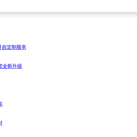
开启定制服务
室全新升级
局
对