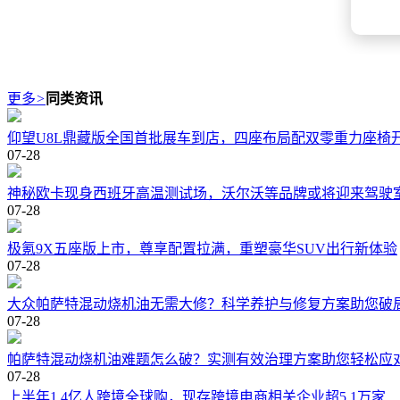
更多
>
同类资讯
仰望U8L鼎藏版全国首批展车到店，四座布局配双零重力座椅
07-28
神秘欧卡现身西班牙高温测试场，沃尔沃等品牌或将迎来驾驶
07-28
极氪9X五座版上市，尊享配置拉满，重塑豪华SUV出行新体验
07-28
大众帕萨特混动烧机油无需大修？科学养护与修复方案助您破
07-28
帕萨特混动烧机油难题怎么破？实测有效治理方案助您轻松应
07-28
上半年1.4亿人跨境全球购‌，现存跨境电商相关企业超5.1万家