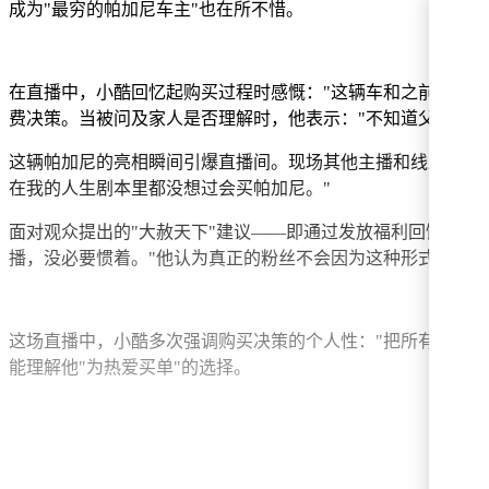
成为"最穷的帕加尼车主"也在所不惜。
在直播中，小酷回忆起购买过程时感慨："这辆车和之前的布
费决策。当被问及家人是否理解时，他表示："不知道父母怎么
这辆帕加尼的亮相瞬间引爆直播间。现场其他主播和线上观众
在我的人生剧本里都没想过会买帕加尼。"
面对观众提出的"大赦天下"建议——即通过发放福利回馈粉丝
播，没必要惯着。"他认为真正的粉丝不会因为这种形式化的
这场直播中，小酷多次强调购买决策的个人性："把所有钱砸在
能理解他"为热爱买单"的选择。