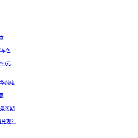
章
彩车色
59元
豪华纯电
展
前景可期
值兑现？