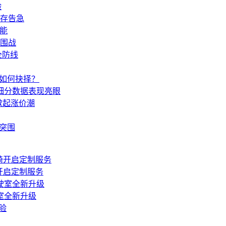
验
存告急
技能
突围战
全防线
车如何抉择？
等细分数据表现亮眼
掀起涨价潮
”突围
开启定制服务
室全新升级