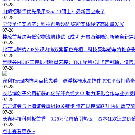
07-28
山姆招骑手优先录用985/211硕士？最新回应来了
07-28
宁波甬江实验室：科技创新领航 赋能实体经济高质量发展
07-28
桂琼首条跨海低空物流航线试飞成功 开启西部陆海新通道新篇
07-28
比亚迪腾势Z9S外观内饰双紫配色亮相，科技豪华轿车将推多
07-28
黑峡谷MK87三模机械键盘来袭：TKL配列+凯华定制轴，仅售2
07-28
宾利Torcal内饰亮点抢先看：悬浮格栅水晶饰件 PPE平台打造
07-28
长芯博创子公司斩获45亿光纤光缆大单 助力深化合作与业务发
07-28
东方证券与上海证券重组迈关键步 资产规模或跃升 协同效应
07-28
长鑫科技科创板首秀：3.28万亿市值引热议，资本狂欢还是价
07-28
点击查看更多 +