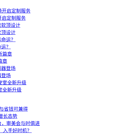
开启定制服务
软顶设计
命运？
篇章
器登场
室全新升级
爽与省钱可兼得
呈增长态势
台，审美会与时俱进
万，入手好时机？