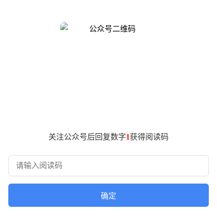
加迪一样，都是在一个意想不到的夜晚突然出现的。"他坦言，原
想，但看到兄弟们开心就值得了。"
在确认车型后，惊叹声与喝彩声接连不断。小酷特别提到，这辆
，小酷明确拒绝。他直言："这样没意义，直播间不需要那些靠
互动而改变支持态度。
关注公众号后回复数字
1
获得阅读码
这辆车上，现在确实没钱了，但就当从头再来。"他透露，199
确定