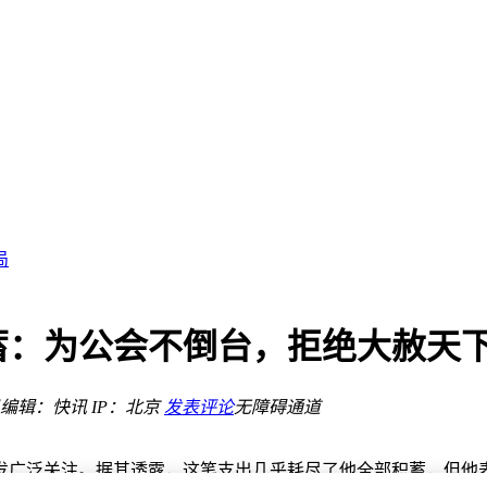
59元
室全新升级
局
对
积蓄：为公会不倒台，拒绝大赦天
章
编辑：快讯
IP：北京
发表评论
无障碍通道
彩车色
59元
室全新升级
引发广泛关注。据其透露，这笔支出几乎耗尽了他全部积蓄，但他