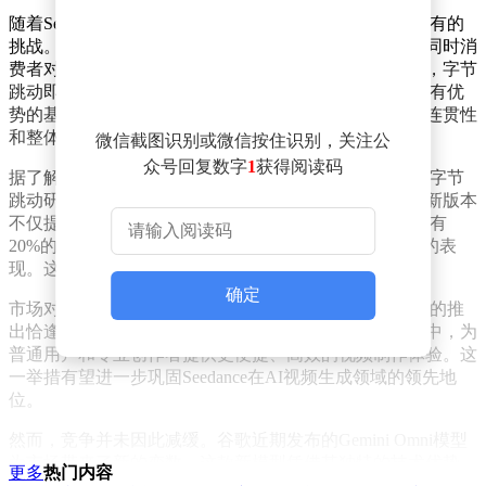
随着Seedance 2.0的广泛应用，字节跳动也面临着前所未有的
挑战。用户数量的激增带来了巨大的流量和算力压力，同时消
费者对模型性能的要求也在不断提升。为应对这些挑战，字节
跳动即将推出升级版Seedance 2.1模型。新版本在保持原有优
势的基础上，重点优化了视频一致性，使生成的视频在连贯性
和整体效果上都有显著提升。
微信截图识别或微信按住识别，关注公
众号回复数字
1
获得阅读码
据了解，Seedance 2.1的改进源于数十万创作者的反馈。字节
跳动研发团队针对用户需求，对模型进行了深度优化。新版本
不仅提升了视频质量，据透露，其生成效果较2.0版本将有
20%的提升，还在视频间的过渡和衔接上实现了更自然的表
现。这一改进将极大提升视频创作的专业度和观赏性。
确定
市场对先进视频生成工具的需求持续增长，Seedance 2.1的推
出恰逢其时。预计新版本将很快集成到剪映等热门应用中，为
普通用户和专业创作者提供更便捷、高效的视频制作体验。这
一举措有望进一步巩固Seedance在AI视频生成领域的领先地
位。
然而，竞争并未因此减缓。谷歌近期发布的Gemini Omni模型
为市场带来了新的变数。这款新模型凭借其独特的技术优势，
更多
热门内容
正在视频生成领域崭露头角。面对日益激烈的市场竞争，包括