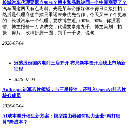
长城汽车代理要返点90%？博主和品牌被同一个中间商耍了？
Seedance在内的各大模型都在加快迭代步伐，通过持续创新来
汽车圈这两天有点离谱。先是某车企嫌媒体长得丑直接拒拍，
满足用户不断变化的需求。这场技术竞赛正在推动整个AI视
然后是代理商想白嫖只承诺未来优先合作，今天又来了个更狠
频生成行业向更高水平发展。
的：长城汽车一个代理，要求博主返点90%。90%，你没看
错。博主报价一万块成交，代理要拿走九千。博主策划、拍
摄、剪片、改稿折腾一圈，到手一千块。说句
2026-07-04
冠盛股份国内电商三店齐开 布局新零售开启线上市场新
征程
2026-07-04
Anthropic进军芯片领域，与三星接洽，还引入OpenAI前芯片
核心成员
2026-07-04
AI成本攀升催生新方案：模型路由器如何助力企业“精打细
算”降成本？