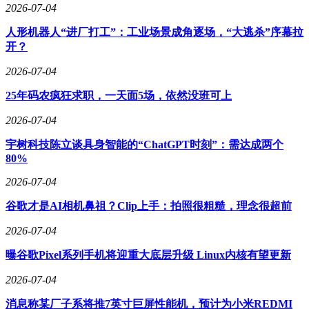
2026-07-04
人形机器人“进厂打工”：工业场景成角逐场，“大逃杀”序幕拉
开？
2026-07-04
25年码农疯狂求职，一天面5场，依然没班可上
2026-07-04
宇树科技陈立谈具身智能的“ChatGPT时刻”：需达成两个
80%
2026-07-04
谷歌才是AI相机鼻祖？Clip上手：拍照很粗糙，理念很超前
2026-07-04
曝谷歌Pixel系列手机将迎重大底层升级 Linux内核有望更新
2026-07-04
消息称某厂子系将推7英寸巨屏性能机，预计为小米REDMI