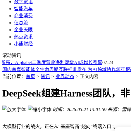
数字家电
智能汽车
商业消费
信息流
企业天眼
热点资讯
小熊财经
AI从烧钱到赚钱：Alphabet二季度营收大增，Gemini月活逼近
滚动资讯
特斯拉人形机器人产线加速布局 马斯克坦言量产挑战与自研突
新高，Alphabet二季度营收净利双增AI成增长引擎
大疆Avata 360无人机极限航拍：近距离捕捉火山喷发，全景
07-23
国内首套智能体全生命周期互联标准发布 为AI跨域协作筑牢根
阿里云灵骏真武M890超节点适配Qwen3.8，为超万亿参数大
当前位置：
首页
>
资讯
>
业界动态
>
正文内容
京东牵手Costco：会员制商超下半场，供应链效率成制胜关键
国内首个智能体全生命周期互联标准体系发布 2000余智能体获
DeepSeek组建Harnes
国内首套智能体全生命周期互联标准发布，2000余个智能体获“
智能防丢新选择：AirTag平替怎么选？鸿顺通电子实力解析与
时间：2026-05-21 13:01:59
来源：雷锋
三星Galaxy Glasses无屏新形态：50克轻装上阵，Gemini赋能
AI从烧钱到赚钱：Alphabet二季度营收大增，Gemini月活逼近
特斯拉人形机器人产线加速布局 马斯克坦言量产挑战与自研突
大模型行业的战火，正在从“基座智商”烧向“终端入口”。