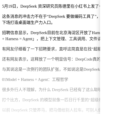
5月19日，DeepSeek 资深研究员陈德里在小红书上发了一条招聘贴
这条消息的冲击力不在于“DeepSeek 要做编码工具了”，
下场打造桌面端生产力入口。
招聘信息显示，DeepSeek目前在北京海淀区开放了Harness
+ Harness = Agent」，把上下文管理、工具调用、文件读
有网友仔细看了一下招聘要求，直呼这简直是在找“超能力者”
还有网友表示，这释放了一个明显信号：DeepCode真的要来了
与其说这是一次例行的团队扩张，不如说这是DeepSeek从"
01Model + Harness = Agent：工程哲学
很多外行人不理解，为什么 DeepSeek 已经有了这么聪明的模型，
打个比方，DeepSeek 的模型就像一匹日行千里的“超级神马”
以前 DeepSeek 只管养马，把马借给别人拉车。可别人