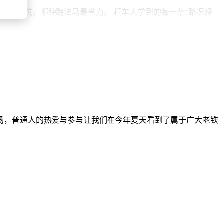
哪段路有坑，哪种跑法马最省力。 赶车人学到的每一条“路况经
 Agent 操作外部 API、数据库和文件系统；文件读写：让
 的惊人成绩，很大程度上得益于模型之外的工程能力，即上下文处理、工具编排
判断：「做 Agent 的公司一年后都会消失，因为肯定做不过我
赛场，普通人的热爱与参与让我们在今年夏天看到了属于广大老铁
业公司很难构筑起持久的壁垒。但收敛并不意味着“不做产品”。恰恰相
提到：“AI 前沿正在从‘能回答的模型’转向‘能行动的智能体’，而智能体的