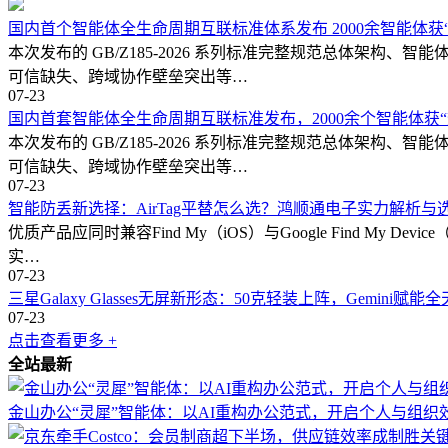
家也全面看清了牌局的下一幕。
国内首个智能体全生命周期互联标准体系发布 2000余智能体获
03代码智能体的四方格局
本次发布的 GB/Z185-2026 系列标准完整规范总体
可信缺失、跨域协作壁垒突出等…
当前的 AI 编码工具市场已经形成了清晰的竞争格局。
07-23
国内首套智能体全生命周期互联标准发布，2000余个智能体获“
Anthropic 的 Claude Code在编程智能和工程判断力上保持领
本次发布的 GB/Z185-2026 系列标准完整规范总体
势是“深度”，擅长处理复杂的系统级任务，被开发者视为最可靠的编码 
可信缺失、跨域协作壁垒突出等…
07-23
OpenAI 则走的是“广度”路线。 依托 ChatGPT 的数亿
智能防丢新选择：AirTag平替怎么选？鸿顺通电子实力解析与
达的。
优质产品应同时兼容Find My（iOS）与Google Find 
Cursor 则代表了第三条路：极致的用户体验。其年化收入突
实…
07-23
DeepSeek Harness 在这个牢固的格局里，至少能找到四个
三星Galaxy Glasses无屏新形态：50克轻装上阵，Gemini赋能
07-23
极致的成本优势：DeepSeek V4 系列的 API 定价远低于 Cla
点击查看更多 +
全站最新
原生的开源生态：DeepSeek 模型在开源社区拥有极高的活跃度，此
金山办公“灵犀”智能体：以AI重构办公范式，开启个人与组织
中文编码的天然护城河：Claude Code 和 OpenAI 都是以
势。