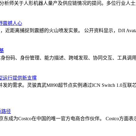
权从第三方工具手里收回来，变成模型能力的自然延伸。
了分析师关于人形机器人量产及供应链情况的提问。多位行业人
视野震撼人心
到如今的 V4 系列，它在 Hugging Face 上发布的开源模型
航拍，近距离捕捉到震撼的火山喷发实景。 公开资料显示，DJI Ava
力工具或工作流插件。
倾向于“纯粹的模型科学”。
基
过“专注基础研究”的定位。DeepSeek 的团队构成也印证了这
架构、智能体身份码、身份管理、能力描述、跨域发现、协同交互、工
模型运行提供新支撑
生了三件大事：Google I/O 发布 Antigravity 2.0，推
求。灵骏真武M890超节点实例通过ICN Switch 1.0互联芯
ss，把竞争对手高度依赖的 SDK 基础设施收归私有；DeepSeek 组建
I 竞赛的焦点，正在从“谁有更好的模型”转向“谁有更好的产品
新路径
资。据公开信息显示，本轮募资总额直奔 500 亿元人民币（约 73
成为Costco在中国的唯一官方电商合作伙伴。 Costco方面表示
速商业化变现的第一个关键落子。
护城河只会持续加深。Google 和 Anthropic 已经用行动