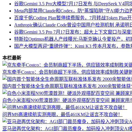
对于开发者而言，这意味着更多的选择和更低的价格。当 DeepSeek 
谷歌Gemini 3.5 Pro大模型7月17日发布 与DeepSeek
去，AI 编码工具的价格已经呈现下降趋势，而 DeepSeek 
Meta内部禁用Claude和Codex，防“蒸馏陷阱”守AI能力边
百度千帆Coding Plan暂停续费服务，7月转战Token Pl
这是一个典型的“窗口期博弈”：未来 12-18 个月，代码智
Anthropic确认Claude Code曾设中国用户检测机制 承
DeepSeek 的入局时间不算早，但它带着模型能力的底牌和开
谷歌Gemini 3.5 Pro 7月17日发布：超大上下文窗口
特斯拉Optimus机器人产线曝光:马斯克确认今夏投产，
DeepSeek Harness 的组建，是中国 AI 的一道分水
国产大模型再迎“重磅炸弹”：Kimi K3 传本月发布，参数规
本栏最新
京东牵手Costco：会员制商超下半场，供应链效率成制胜关键
国内首个智能体全生命周期互联标准体系发布 2000余智能体获
白色小米澎程N90荒漠首测！硬派外观搭配百变空间 兼顾家用
问界M9高速续航实测亮眼，最低461KM让谣言不攻自破！
亚马逊再优化架构：AGI部门裁员瘦身，加码投入冲刺顶尖AI