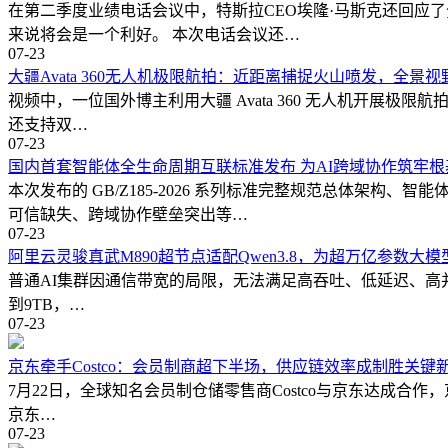
两家科技巨头最终选择了同一条路：把 Harness 层的控制
在第二季度业绩电话会议中，特斯拉CEO埃隆·马斯克还回应
来说将会是一个利好。 本次电话会议还…
02从“秀参数”到“做产品”：中国AI的拐点信号
07-23
大疆Avata 360无人机极限航拍：近距离捕捉火山喷发，全景
DeepSeek 此前最显著的身份标签是“开源模型公司”。从 V2 
视频中，一位国外博主利用大疆 Avata 360 无人机开展极限
生态中，DeepSeek 过去从未发布过任何重度垂直的独立生产
还支持双…
07-23
它的核心产出通常只有模型权重和技术报告，在技术输出上始终
国内首套智能体全生命周期互联标准发布 为AI跨域协作筑牢根
这与 DeepSeek 一贯的文化有关。梁文锋曾在多个场合表达
本次发布的 GB/Z185-2026 系列标准完整规范总体
可信缺失、跨域协作壁垒突出等…
但 Harness 团队的组建打破了这一定位。
07-23
阿里云灵骏真武M890超节点适配Qwen3.8，为超万亿参数大
更深层的信号在于时间节点。2026 年 5 月的这一周，AI 编码领域同时发
普通AI集群因通信带宽的局限，无法满足高吞吐、低延迟、高并发的需
排平台；Anthropic 收购了 API 基础设施服务商 Stainle
到9TB，…
07-23
三件事发生在同一周绝非巧合。它们共同指向一个明确的方向：A
京东牵手Costco：会员制商超下半场，供应链效率成制胜关键
更深层的背景是，DeepSeek 正在推进其成立以来的首次外部融
7月22日，全球知名会员制仓储零售商Costco与京东达成合作，京东
Harness 团队的组建，正是这笔天量资金在产品端落地、加
京东…
模型能力会快速商品化，但产品体验、生态绑定、以及由开发者工具筑起的
07-23