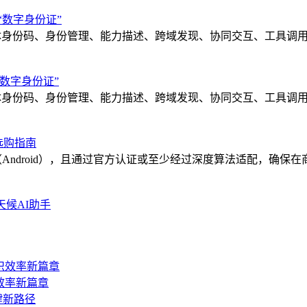
“数字身份证”
架构、智能体身份码、身份管理、能力描述、跨域发现、协同交互、工
数字身份证”
先，其在 SWE-bench Verified 上的得分高达 87.60%。
架构、智能体身份码、身份管理、能力描述、跨域发现、协同交互、工
Agent。但它的定价也是最贵的，输出 token 高达 25 美
用户基数，其最新的 GPT-5 编程版工作流覆盖了从需求到 PR 的完
选购指南
My Device（Android），且通过官方认证或至少经过深度算
破 20 亿美元、正在寻求 20 亿美元新一轮融资的壮举说明，
维度的差异化生存空间：
全天候AI助手
ude 和 GPT。如果 Harness 延续这一补贴策略，它将成为全球性价比
前开发者已自发推出了 DeepSeek-TUI 等项目。官方 Harn
效率新篇章
英文场景为主进行优化的。面对中文技术栈中的 API 文档、特定社区生态，