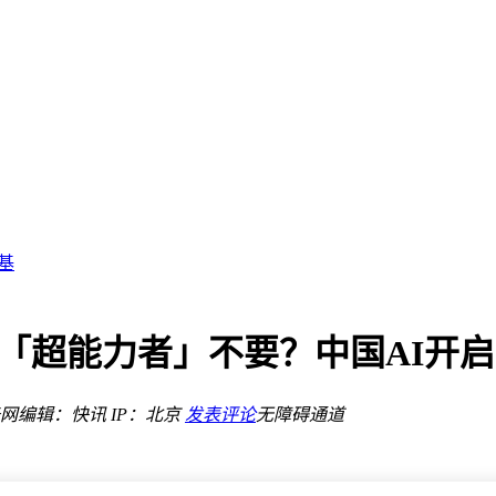
十亿
破并行
视野震撼人心
基
模型运行提供新支撑
新路径
“数字身份证”
s团队，非「超能力者」不要？中国A
数字身份证”
选购指南
网
编辑：快讯
IP：北京
发表评论
无障碍通道
全天候AI助手
十亿
破并行