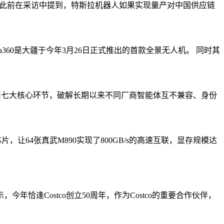
士此前在采访中提到，特斯拉机器人如果实现量产对中国供应链
一次次刷新了中国 AI 的技术天花板。但有一个事实常被忽略：在开发者
ta360是大疆于今年3月26日正式推出的首款全景无人机。 同时其
一点：研究人员的比例远高于产品经理和工程师。
具调用七大核心环节，破解长期以来不同厂商智能体互不兼容、身份
出全新的独立桌面应用，把 AI 编码从 IDE 插件升级为多 Agent 编
片，让64张真武M890实现了800GB/s的高速互联，显存规模达
 Harness 团队，正式从开源模型切入代码智能体。
闭环”。
.5 亿美元），有望创下中国 AI 企业最大单笔融资纪录。
，今年恰逢Costco创立50周年，作为Costco的重要合作伙伴，
验证了这一点，而 DeepSeek 的选择意味着，中国 AI 头部玩