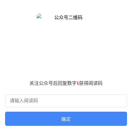
，证实内部正在组建全新的"Harness"（代码智能体工程）团队，目标直指
毕竟一家有模型的 AI 公司做编码工具再正常不过。真正值得注意
产品经理与研发工程师两个岗位。新成员将全程参与"DeepSeek桌面
写、终端执行与测试反馈等模型之外的工程动作，全部划归为 Harness
。
！
模型公司"向"产品公司"战略转向的第一个组织信号。
关注公众号后回复数字
1
获得阅读码
还要组建团队去做 "Harness"。
。它力大无穷，什么路都能跑。但光有马不行，你得让它拉车。这个 H
确定
做的马鞍可能磨腿，缰绳可能太松，马车轮子还总掉。结果就是：马