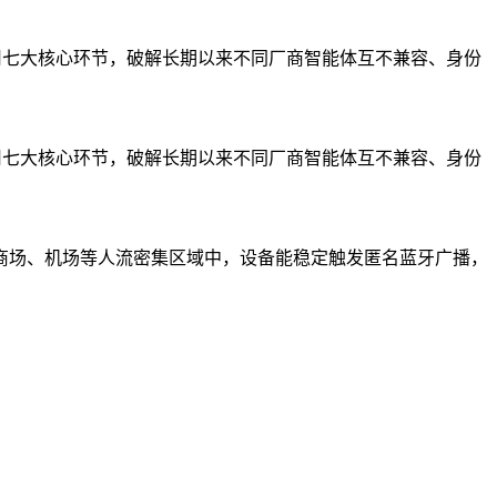
具调用七大核心环节，破解长期以来不同厂商智能体互不兼容、身份
据媒体报道，其市场占有率已达 52%，年化收入冲破 25 亿美元。它的核心优
具调用七大核心环节，破解长期以来不同厂商智能体互不兼容、身份
元/百万。
整开发循环。它可能不是单点最强的编码 Agent，但它是目前最容易触
法适配，确保在商场、机场等人流密集区域中，设备能稳定触发匿名蓝牙广播，
独立工具单靠极致的交互体验，也能在巨头夹缝中活得很好。
最高的编码 Agent。
ess 能够完美收拢并互补这些自发力量。
DeepSeek Harness 在国内市场拥有语言和文化上的绝对优