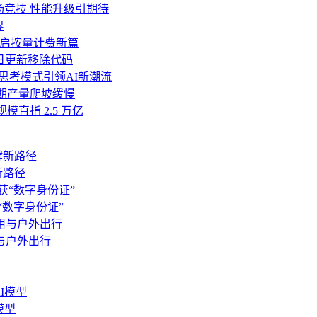
把“免费+开源+中文优化”的编码 Agent 推向市场时，Claude
 V4同场竞技 性能升级引期待
的入局无疑将成为新一轮“价格屠夫”的加速器。
界
an开启按量计费新篇
能体市场将完成产品形态的初步固化。 率先完成“模型→产品→数
诺明日更新移除代码
源社区的口碑入场。这步棋的胜负，取决于 Harness 团队能否在
与深度思考模式引领AI新潮流
初期产量爬坡缓慢
岭。 分水岭的一边是“我有个好模型”，另一边是“我有一款好产品”。
模直指 2.5 万亿
新路径
“数字身份证”
与户外出行
模型