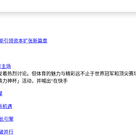
就得自己打马具、造车。更关键的是，只有自己亲自赶车，才能感觉到
：上下文管理：让 Agent 理解长程对话和项目结构；工具调用：让
编译和测试；测试反馈：让 Agent 从测试输出中学习并自我修正。
能引领资本扩张新篇章
的核心能力。其在 SWE-bench Verified 取得的 87.60%
epSeek 某位研究科学家在接受媒体采访时曾给出一个颇有预见性的
育主场
引发着热烈讨论。但体育的魅力与精彩远不止于世界冠军和顶尖
铁力神杯」活动，并喊出“在快手
撑
t 赛道最终会收敛到拥有基础模型的公司手中，独立的 Agent 创
就是模型公司自己。
新机遇
Stainless 时的战略表述同频。Anthropic 在官方公告中明确
增长引擎
破并行