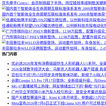
京东牵手Costco：会员制商超下半场，供应链效率成制胜关键
最关键的数据飞轮：Harness 团队的底牌不仅是“做一款
国内首个智能体全生命周期互联标准体系发布 2000余智能体获
某大数据高管曾在雷峰网采访中谈到 Agent 落地的核心挑战
DeepSeek Harness 的组建，正是对这一行业铁律的直接组织回
佳通轮胎携手仰望U9X闪耀古德伍德，以创新科技共探电动化
当然，DeepSeek Harness 目前还处于团队组建阶段，距离产
广汽传祺向往S7 PHEV焕新登场，12.98万起售，配置升级实
这个时间差构成了巨大的不确定性：在这段窗口期里，Claude Code
DeepSeek 留下的入场时间并不宽裕。
丰田普拉多WALD沃德版登场，运动套件加持，车身加长，2.4
热门内容
对于仍在招兵买马的 Harness 来说，这注定是一场与时间的正
优必选2026年发布消费级超仿生人形机器人U1系列，全渠
04Harness 背后的三层拐点信号
2026全球数字经济大会：马斯克人形机器人量产提速 具
豆包与千问7月15日同步关停智能体功能，新规下AI拟
对于 DeepSeek 自身而言，Harness 团队意味着从“开源模型实
谷歌Gemini 3.5 Pro 7月17日登场：全新底座升级，与Deep
里的 Qwen Code 命令行/插件系统），并建立起“模型→产
MG 07直播被骂上热搜：网友情绪出口下的“躺枪”与行
对于中国 AI 产业而言，这是一个拐点信号。过去两年，中国 AI
广州华立学院禁小米汽车入校引热议：是安全考量还是品
用、谁的生态更完善”转移。 Google I/O 2026 的密集发布已
国产大模型赛道升温：Kimi K3本月将至，参数超2.5万
Meta宣布2026年7月6日正式下线Llama API 用户可迁