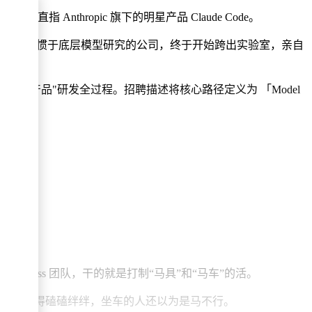
 Anthropic 旗下的明星产品 Claude Code。
的是：一家习惯于底层模型研究的公司，终于开始跨出实验室，亲自
端Agent产品"研发全过程。招聘描述将核心路径定义为 「Model
 范畴。
arness 团队，干的就是打制“马具”和“马车”的活。
虽好，车跑得磕磕绊绊，坐车的人还以为是马不行。