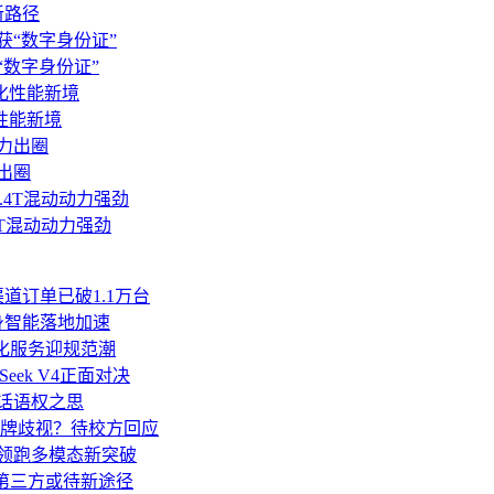
新路径
产品”，更是通过真实项目中的代码测试、报错反馈，合规地反哺到底
“数字身份证”
：「企业级 Agent 不是一个模型问题，而是一个工程问题。谁
应。
性能新境
品正式上线至少需要 6-12 个月的时间。
力出圈
 的领先优势可能会进一步扩大。如果 Google 刚刚在 I/O 大会上发
T混动动力强劲
面赛跑。
道订单已破1.1万台
身智能落地加速
人化服务迎规范潮
验室”到“产品公司”的组织进化。如果 Harness 成功，DeepSee
Seek V4正面对决
品→数据→模型”的完整闭环。
业话语权之思
 公司的竞争焦点一直是“谁的模型参数更多、跑分（benchmark
牌歧视？待校方回应
经预示了这一趋势，DeepSeek Harness 的组建则是中国 AI 
亿领跑多模态新突破
移至第三方或待新途径