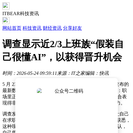
ITBEAR科技资讯
网站首页
科技资讯
财经资讯
分享好友
调查显示近2/3上班族“假装自
己很懂AI”，以获得晋升机会
时间：2026-05-24 09:59:11
来源：IT之家
编辑：快讯
5 月 23 日消息，据外媒 TechRadar 今晚报道，GCheck 发布的
最新数据显示，越来越多职场人正在“假装自己很懂 AI”：职
场里正在出现所谓的“AI 信心鸿沟”：很多员工在公开场合表
现得非常懂 AI，但私下其实并不真正相信自己的 AI 能力。
调查发现，63% 员工承认，自己曾夸大 AI 技能，希望让自己
在求职、晋升或工作竞争中显得更有优势。还从调查中获悉，
这种现象在 Z 世代群体中尤其明显。80% 的年轻员工承认，
自己曾包装或夸大 AI 能力。