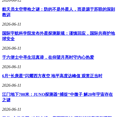
2026-06-12
更好的工作，很多时候更像是一种焦虑驱动下的自我保护。
航天员太空带枪之谜：防的不是外星人，而是源于苏联的深刻
69% 受访者担心，未来两年内，AI 会取代自己目前部分工作
教训
内容；52% 的人担心，一旦出现裁员，自己会因为 AI 能力不
足而缺乏竞争力；还有 46% 的人害怕，如果学不会 AI，最终
2026-06-11
可能直接失业。
国际宇航科学院发布外星探测新规：谨慎回应，国际共商护地
这种焦虑甚至开始影响员工日常行为。53% 的人会故意选择
球安全
手动完成工作，而不是使用 AI 工具；24% 的人即使知道 AI
2026-06-11
工具确实有帮助，也会嘴上否认其价值。阿哈万表示：“这种
认知落差，会给企业带来风险，也会让努力跟上变化的员工陷
于六便士中寻生活真谛，在仰望月亮时守内心热爱
入更大不确定性。”
2026-06-11
调查同时显示，很多企业其实并没有真正核实员工 AI 能力。
64% 受访者表示，公司从未检查过自己的 AI 技能是否属实。
6月“长庚星”闪耀西方夜空 地平高度达峰值 观赏正当时
因此，越来越多员工开始希望企业能够更透明地说明 AI 能力
2026-06-11
评估方式。47% 受访者认为，招聘时应该更明确解释 AI 技能
江门地下700米：JUNO探测器“捕捉”中微子 解20年宇宙存在
如何被审核；29% 的人则表示，如果企业能够提前说明检查
之谜
方式，自己会更诚实地描述能力水平。
2026-06-11
GCheck 认为，当下越来越多员工担心自己会被 AI 淘汰，因
此企业需要改变现有职场文化，用更正常、更透明的方式推动