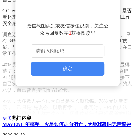
GCheck 首席执行官霍曼 · 阿哈万表示：“现在的职场里，是否
看起来具备 AI 能力，已经越来越直接关系到就业机会和工作
安全感。”
微信截图识别或微信按住识别，关注公
众号回复数字
1
获得阅读码
调查还发现，真正对自己 AI 能力有信心的人其实并不多。只
有 34% 员工认为，自己确实能够完成所有声称掌握的 AI 技
能。与此同时，许多人不仅会在简历上“包装”自己，还会在日
常工作中持续维持这种形象。
40% 受访者承认，会在会议中故意表现得很懂 AI，以免显得
确定
落伍；33% 的人会默认同事高估自己的能力；25% 的人会把
AI 辅助完成的成果完全算作个人成绩；18% 的人会主动接下
自己实际上并不具备能力完成的 AI 相关任务；还有 16% 的人
承认，自己曾直接谎报 AI 经验。
不过，大多数人并不认为自己是在长期欺骗。76% 受访者表
示，自己只是“先说会、以后再学”。与此同时，70% 的人认
为，行业里很多人都在这么做，因此这种行为已经逐渐被默认
更多
热门内容
成一种职场常态。
MAVEN11年探秘：火星如何走向消亡，为地球敲响无声警钟
GCheck 指出，员工夸大 AI 能力，并不完全是为了升职或找