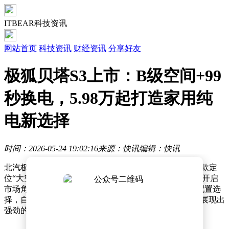
ITBEAR科技资讯
网站首页
科技资讯
财经资讯
分享好友
极狐贝塔S3上市：B级空间+99
秒换电，5.98万起打造家用纯
电新选择
时间：2026-05-24 19:02:16
来源：快讯
编辑：快讯
北汽极狐旗下全新纯电家轿贝塔S3在北京正式登场，这款定
位“大空间越级”的车型以5.98万-12.08万元的限时优惠价开启
市场角逐。新车同步推出充电与换电两大版本，共8款配置选
择，自4月24日启动预售以来，累计订单已突破3万台，展现出
强劲的市场潜力。