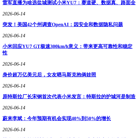
雷军直播为啥选盐城测试小米YU7：赛道硬、数据真、路面全
（30%-80%），可补充约300km续航。两种模式全年补能耗时
较传统充电压缩至不足2.5小时，显著提升使用效率。
2026-06-14
续航表现通过技术优化实现突破。新车采用多合一扁线电驱、
突发！美国42个州调查OpenAI：因安全和数据隐私问题
全系热泵空调及低滚阻轮胎，充电版CLTC续航提供
460/560/660km三档选择，换电版统一为535km。这种“效率优
2026-06-14
先”的策略避免了单纯依赖大电池的路径，兼顾成本与续航平
小米回应YU7 GT极速300km/h意义：带来更高可靠性和稳定
衡。
性
安全防护体系构建“三重归0”标准：座舱以接近0醛0苯为目
2026-06-14
标，采用低VOC环保材料；爆胎稳定控制系统可在爆胎瞬间
保持车身稳定；极光电池配备116片1.8mm加厚纳米级气凝胶
身价超万亿美元后，女友晒马斯克抱俩娃照
隔热材料，可承受1000°C以上高温。车身结构中高强钢占比
73.6%，扭转刚度达39861N·m/deg，主动安全则涵盖540°全景
2026-06-14
影像、开门预警等10余项功能。
原特斯拉厂长宋钢首次代表小米发言：特斯拉的护城河是制造
营销模式创新同样引人注目。极狐联合抖音、巨懂车推出线上
2026-06-14
交易闭环，用户可在抖音平台完成看车、直播、下单全流程。
北汽新能源董事长刘观桥在发布会上强调，贝塔S3通过开辟
蔚来李斌：今年预期有机会实现40%到50%的增长
换电新赛道、以B级车尺寸与A级车价格策略，为注重性价比
与补能便利性的家庭用户提供全新选择。
2026-06-14