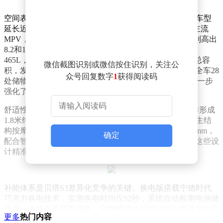
空间表现成为贝塔S3的核心竞争力之一。其轴距较同级车型
延长近150mm，后排R点至前排靠背水平距离超越部分主流
MPV，得房率高达91.2%，较同级新能源车与燃油车分别高出
8.2和10个百分点。储物设计上，新车常规后备厢容积达
465L，配合113L隐藏空间及可扩展至1746L的后排放倒总容
微信截图识别或微信按住识别，关注公
积，发布会现场甚至完成30个20寸行李箱的装载挑战。全车28
众号回复数字
1
获得阅读码
处储物格、1.1平方米全景天幕及电动遮阳帘的加入，进一步
强化了实用性。
舒适性配置方面，前排座椅支持一键180度放平，与后排形成
1.8米纯平空间，主副驾配备加热、通风及SPA级九层仿生结
构按摩功能。后排座椅靠背仰角达118度，坐垫长度485mm，
确定
配合智能底盘舒适控制系统，有效缓解乘员晕车问题。这些设
计精准捕捉家庭用户对长途出行舒适性的需求。
补能体系是贝塔S3差异化竞争的关键。换电版搭载宁德时代
巧克力换电技术，实测换电时间仅92秒，系统自动检测电池健
康度，支持全国范围通换。宁德时代计划到2026年建成3000座
更多
热门内容
换电站，覆盖核心城区。充电版则支持21分钟快充