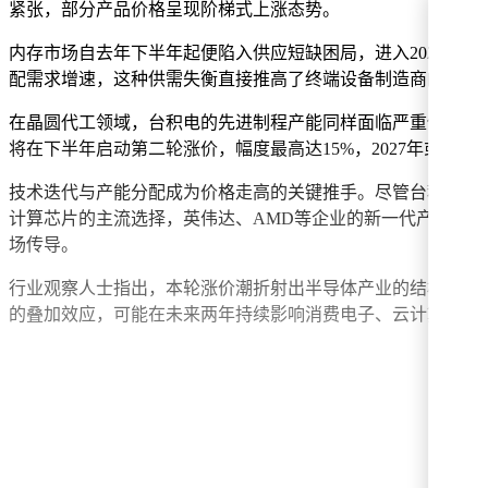
紧张，部分产品价格呈现阶梯式上涨态势。
内存市场自去年下半年起便陷入供应短缺困局，进入2026年
配需求增速，这种供需失衡直接推高了终端设备制造商的采购
在晶圆代工领域，台积电的先进制程产能同样面临严重供不应求
将在下半年启动第二轮涨价，幅度最高达15%，2027年或再追加
技术迭代与产能分配成为价格走高的关键推手。尽管台积电已于
计算芯片的主流选择，英伟达、AMD等企业的新一代产品均依
场传导。
行业观察人士指出，本轮涨价潮折射出半导体产业的结构性矛
的叠加效应，可能在未来两年持续影响消费电子、云计算等领