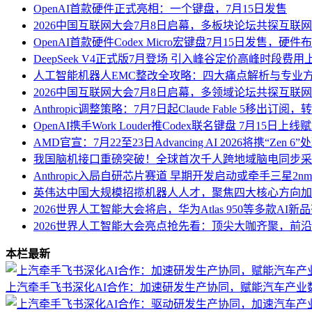
OpenAI首款硬件正式亮相：一个键盘，7月15日发售
2026中国互联网大会7月8日启幕，多板块论坛共探互联
OpenAI首款硬件Codex Micro宏键盘7月15日发售，硬
DeepSeek V4正式版7月登场 引入峰谷定价高峰时段费用
人工智能机器人EMC整改全攻略：四大痛点解析与专业
2026中国互联网大会7月8日启幕，多领域论坛共探互联
Anthropic调整策略：7月7日起Claude Fable 5移出订
OpenAI携手Work Louder推Codex联名键盘 7月15日上线
AMD官宣：7月22至23日Advancing AI 2026将携“Zen 
我国脑机接口重磅突破！全球首次千人跨地域脑电同步采
Anthropic入局自研芯片赛道 早期开发启动或牵手三星2n
英伟达中国大规模招揽机器人人才，聚焦四大核心方向加
2026世界人工智能大会将启，华为Atlas 950等多款AI新
2026世界人工智能大会亮点抢先看：顶尖大咖齐聚，前
本栏最新
上汽牵手飞书深化AI合作：加速研发生产协同，赋能汽车产业