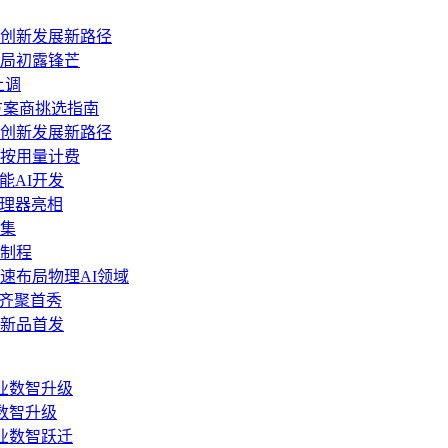
网创新发展新路径
件布局初露锋芒
上调
方案商挑选指南
网创新发展新路径
阅，转按用量计费
赋能AI开发
6”处理器亮相
集
m制程
速布局物理AI领域
品齐聚首秀
沿新品首发
数智升级