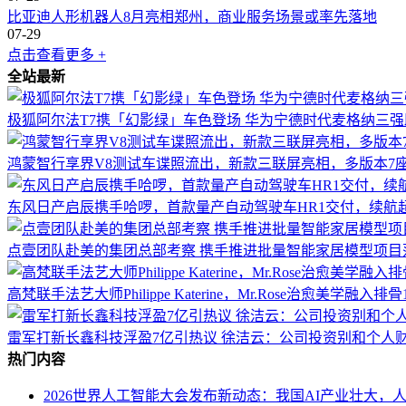
比亚迪人形机器人8月亮相郑州，商业服务场景或率先落地
07-29
点击查看更多 +
全站最新
极狐阿尔法T7携「幻影绿」车色登场 华为宁德时代麦格纳三强
鸿蒙智行享界V8测试车谍照流出，新款三联屏亮相，多版本7
东风日产启辰携手哈啰，首款量产自动驾驶车HR1交付，续航超
点壹团队赴美的集团总部考察 携手推进批量智能家居模型项目
高梵联手法艺大师Philippe Katerine，Mr.Rose治愈美学融入排
雷军打新长鑫科技浮盈7亿引热议 徐洁云：公司投资别和个人
热门内容
2026世界人工智能大会发布新动态：我国AI产业壮大，