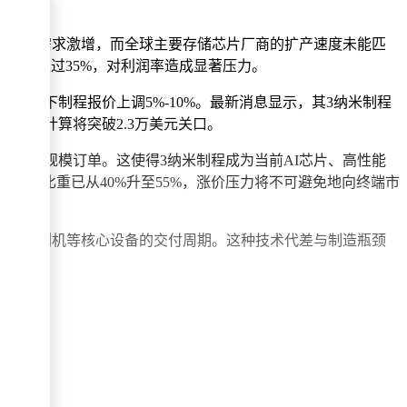
宽内存的需求激增，而全球主要存储芯片厂商的扩产速度未能匹
增长超过35%，对利润率造成显著压力。
及以下制程报价上调5%-10%。最新消息显示，其3纳米制程
最高涨幅计算将突破2.3万美元关口。
承接大规模订单。这使得3纳米制程成为当前AI芯片、高性能
本的比重已从40%升至55%，涨价压力将不可避免地向终端市
紫外光刻机等核心设备的交付周期。这种技术代差与制造瓶颈