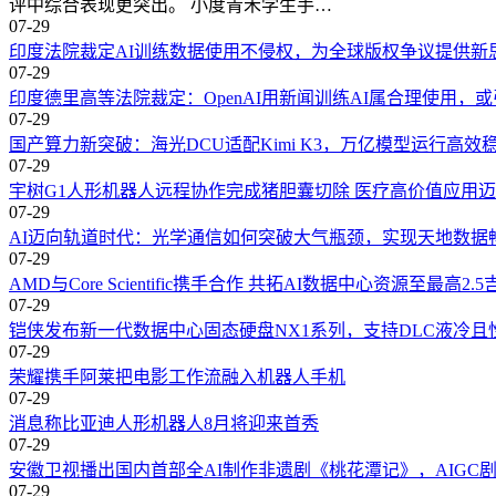
评中综合表现更突出。 小度青禾学生手…
07-29
印度法院裁定AI训练数据使用不侵权，为全球版权争议提供新
07-29
印度德里高等法院裁定：OpenAI用新闻训练AI属合理使用，
07-29
国产算力新突破：海光DCU适配Kimi K3，万亿模型运行高效
07-29
宇树G1人形机器人远程协作完成猪胆囊切除 医疗高价值应用
07-29
AI迈向轨道时代：光学通信如何突破大气瓶颈，实现天地数据
07-29
AMD与Core Scientific携手合作 共拓AI数据中心资源至最高2.5
07-29
铠侠发布新一代数据中心固态硬盘NX1系列，支持DLC液冷且
07-29
荣耀携手阿莱把电影工作流融入机器人手机
07-29
消息称比亚迪人形机器人8月将迎来首秀
07-29
安徽卫视播出国内首部全AI制作非遗剧《桃花潭记》，AIGC
07-29