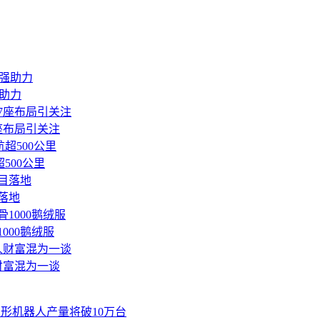
助力
座布局引关注
500公里
落地
骨1000鹅绒服
财富混为一谈
人形机器人产量将破10万台