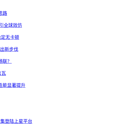
思路
或引全球效仿
稳定无卡顿
迈出新步伐
畅联？
吉瓦
性能显著提升
剧集登陆上星平台