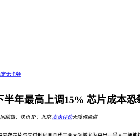
剧集登陆上星平台
思路
或引全球效仿
稳定无卡顿
迈出新步伐
畅联？
吉瓦
下半年最高上调15% 芯片成本恐
性能显著提升
网
编辑：快讯
IP：北京
发表评论
无障碍通道
剧集登陆上星平台
思路
中内存芯片与先进制程晶圆代工两大领域尤为突出。受人工智能