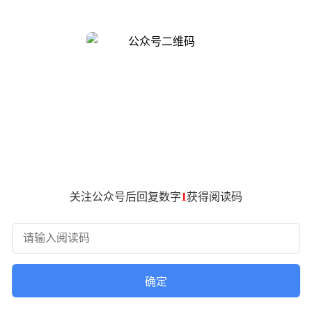
后涨价趋势愈发明显。行业分析指出，AI训练与推理任务对高带
成本。某消费电子企业采购负责人透露，内存采购支出较去年同期
。这家掌握全球超半数高端芯片制造份额的企业，年初已将5纳米
5%-10%涨幅。当前3纳米晶圆代工单价已逼近2万美元/片，按
去年实现2纳米制程量产，但该工艺尚处于产能爬坡阶段，难以
赖该工艺生产。某芯片设计公司高管表示，代工成本占其产品总成
盾：AI算力需求呈指数级增长，而先进制程的产能扩张受制于极
关注公众号后回复数字
1
获得阅读码
域的成本结构。
确定