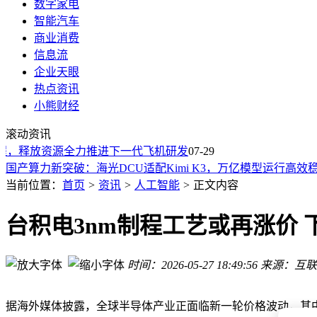
数字家电
智能汽车
商业消费
信息流
企业天眼
热点资讯
安徽卫视播出国内首部全AI制作非遗剧《桃花潭记》，AIGC
小熊财经
印度法院裁定AI训练数据使用不侵权，为全球版权争议提供新
滚动资讯
印度德里高等法院裁定：OpenAI用新闻训练AI属合理使用，
，释放资源全力推进下一代飞机研发
07-29
国产算力新突破：海光DCU适配Kimi K3，万亿模型运行高效
宇树G1人形机器人远程协作完成猪胆囊切除 医疗高价值应用
当前位置：
首页
>
资讯
>
人工智能
>
正文内容
AI迈向轨道时代：光学通信如何突破大气瓶颈，实现天地数据
AMD与Core Scientific携手合作 共拓AI数据中心资源至最高2.5
台积电3nm制程工艺或再涨价 
铠侠发布新一代数据中心固态硬盘NX1系列，支持DLC液冷且
荣耀携手阿莱把电影工作流融入机器人手机
消息称比亚迪人形机器人8月将迎来首秀
时间：2026-05-27 18:49:56
来源：互联
安徽卫视播出国内首部全AI制作非遗剧《桃花潭记》，AIGC
印度法院裁定AI训练数据使用不侵权，为全球版权争议提供新
据海外媒体披露，全球半导体产业正面临新一轮价格波动，其