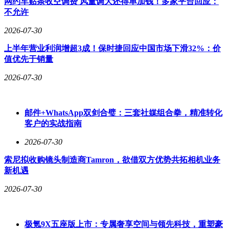
网约车贴条收空调费 风量调大还得单加钱！多家平台回应：
不允许
2026-07-30
上半年营业利润增超3成！保时捷回应中国市场下滑32%：价
值优先于销量
2026-07-30
邮件+WhatsApp双剑合璧：三套社媒组合拳，精准转化
客户的实战指南
2026-07-30
索尼拟收购镜头制造商Tamron，欲借双方优势共拓相机业务
新机遇
2026-07-30
极氪9X五座版上市：专属奢享空间与领先科技，重塑豪