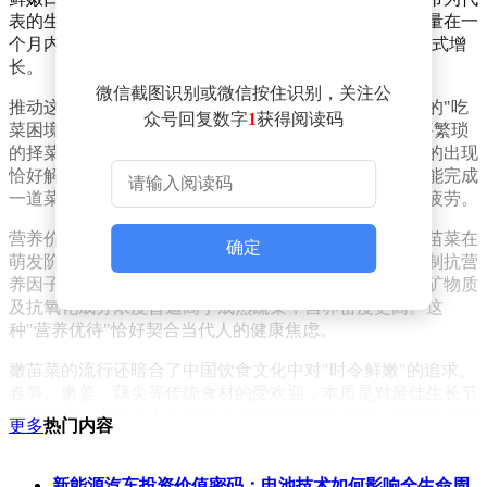
表的生鲜平台数据显示，红苋菜尖、空心菜尖等品类销量在一
个月内增长超200%，芥兰苗、鹤斗白苗等更是呈现爆发式增
长。
微信截图识别或微信按住识别，关注公
推动这股消费热潮的核心因素，是现代人快节奏生活中的"吃
众号回复数字
1
获得阅读码
菜困境"。下班后疲惫不堪的上班族发现，普通青菜需要繁琐
的择菜过程，而线上购买的蔬菜品质参差不齐。嫩苗菜的出现
恰好解决了这些痛点——整株清洗即可下锅，两分钟就能完成
一道菜，叶片薄脆、茎秆清甜，既节省时间又避免咀嚼疲劳。
营养价值是嫩苗菜走红的另一重要原因。研究表明，芽苗菜在
确定
萌发阶段会动员内部营养素，提高生物利用率，同时抑制抗营
养因子。美国农业部检测发现，25种芽苗菜的维生素、矿物质
及抗氧化成分浓度普遍高于成熟蔬菜，营养密度更高。这
种"营养优待"恰好契合当代人的健康焦虑。
嫩苗菜的流行还暗合了中国饮食文化中对"时令鲜嫩"的追求。
春笋、嫩姜、藕尖等传统食材的受欢迎，本质是对最佳生长节
点的把握。当都市人品尝到真正新鲜的嫩苗菜时，那种带着田
更多
热门内容
野气息的清甜，唤醒了深藏的农耕文明记忆。这种情感共鸣，
是工业化食品难以复制的独特体验。
新能源汽车投资价值密码：电池技术如何影响全生命周