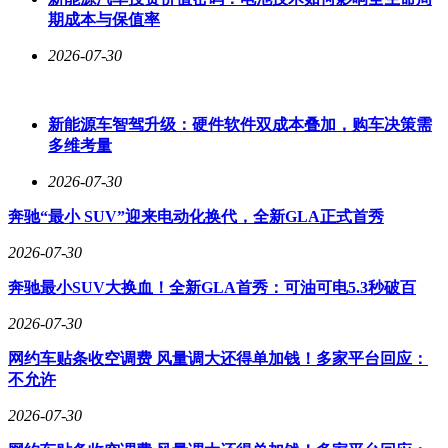
然而，娇嫩的特质也带来了供应链挑战。传统流通环节中，采
期成本与保值率
收、批发、运输、分销的漫长过程会消耗蔬菜的新鲜度，常温
销售环境更难以满足即时需求。更关键的是，缺乏统一标准导
2026-07-30
致品质不稳定——农户凭经验采摘，消费者只能"开盲盒"，这
些痛点制约着品类发展。
新能源车智驾升级：硬件软件双成本叠加，购车决策需
针对这些难题，部分生鲜平台开始探索解决方案。某即时零售
多维考量
企业通过长期供应链积累，为不同嫩苗菜制定了季节性尺寸标
准。例如，优先选择光照充足、叶片厚实、口感脆嫩的批次，
2026-07-30
将模糊的经验判断转化为可量化的指标。这种精细化操作既帮
奔驰“最小 SUV”迎来电动化换代，全新GLA正式首秀
助农户明确生产标准，也让消费者能通过具体参数判断品质。
2026-07-30
在保鲜环节，企业构建了全程冷链体系：采收后立即降温保
湿，48小时内从产地直达前置仓，维持0-4℃低温环境，超期
奔驰最小SUV大换血！全新GLA首秀：可油可电5.3秒破百
直接销毁。同时建立三道质检关卡，对农残、重金属等指标进
行层层把关。这些措施确保了嫩苗菜从田间到餐桌的新鲜度。
2026-07-30
当平台将十余款嫩苗菜搬上货架时，市场给出了积极反馈。某
网约车贴条收空调费 风量调大还得单加钱！多家平台回应：
些品种销量激增的背后，是消费者对"新鲜看得见、安心吃得
不允许
到"的朴素期待。这场由嫩苗菜引发的消费变革，正在重塑都
2026-07-30
市人的蔬菜消费方式。