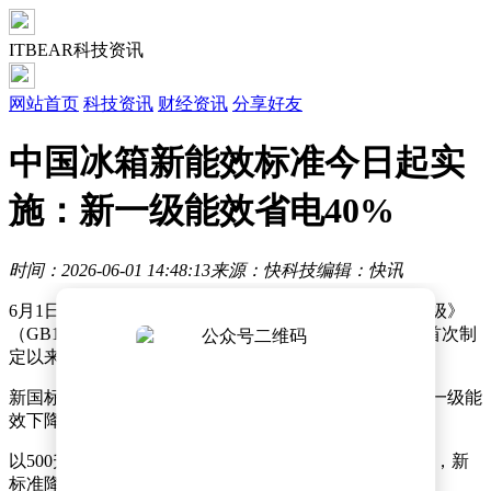
ITBEAR科技资讯
网站首页
科技资讯
财经资讯
分享好友
中国冰箱新能效标准今日起实
施：新一级能效省电40%
时间：2026-06-01 14:48:13
来源：快科技
编辑：快讯
6月1日消息，新版《家用电冰箱耗电量限定值及能效等级》
（GB12021.2—2025）正式实施，这是该标准自1989年首次制
定以来的第五次修订，堪称十年最严能效新规。
新国标核心指标大幅升级，新一级能效产品耗电量较原一级能
效下降40%，彻底重构行业竞争格局。
以500升对开门冰箱为例，现行一级能效日均耗电0.92度，新
标准降至0.55度，降幅达40%。