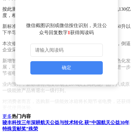
按此测算，单台冰箱年省电约135度，全行业每年可节电130亿
度，相当于三峡水电站一个半月发电量。
微信截图识别或微信按住识别，关注公
新标准同时扩大适用范围，覆盖电机驱动压缩式冰箱及60升以
下半导体制冷器具。
众号回复数字
1
获得阅读码
本次修订首次引入容积利用率考核，杜绝虚标容积乱象，倒逼
企业采用高性能绝热材料，提升空间利用效率。
新增智能电网信号响应能力要求，推动冰箱智能化、绿色化发
展，可实现用电高峰自动降负荷、低谷蓄冷，助力用户进一步
确定
节省电费。
业内预计，新标准将淘汰市场上20%以上高耗能产品，八成原
一级能效产品将退出一级行列。
对消费者而言，选购新一级能效冰箱将长期节省电费，还获得
更优使用体验。
更多
热门内容
骏丰科技三年深耕航天公益与技术转化 获“中国航天公益30年
特殊贡献奖”殊荣