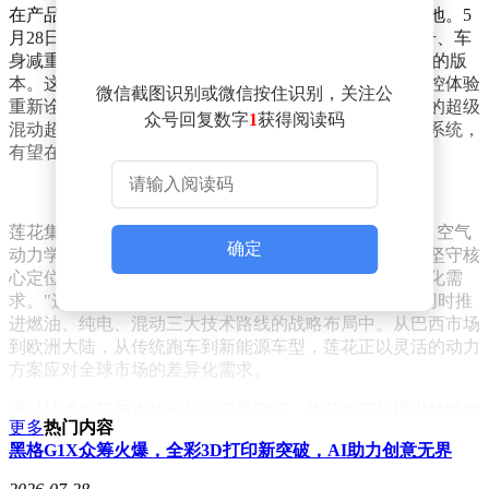
在产品迭代层面，莲花正以多线并进的策略加速技术落地。5
月28日全球发布的Emira 420 Sport，通过发动机功率提升、车
身减重及空气动力学优化，成为EMIRA系列中性能最强的版
本。这款专为机械驾驶爱好者打造的车型，以纯粹的操控体验
微信截图识别或微信按住识别，关注公
重新诠释了运动跑车的核心价值。而计划于2028年推出的超级
众号回复数字
1
获得阅读码
混动超跑Type 135，将搭载莲花自主研发的V8混合动力系统，
有望在智能电动时代树立混动超跑的技术新标杆。
莲花集团CEO冯擎峰在战略解读中强调："轻量化设计、空气
确定
动力学优化与极致驾控体验始终是莲花的品牌基因。在坚守核
心定位的同时，我们通过技术创新满足不同市场的个性化需
求。"这种"DNA不变，形式创新"的理念，体现在莲花同时推
进燃油、纯电、混动三大技术路线的战略布局中。从巴西市场
到欧洲大陆，从传统跑车到新能源车型，莲花正以灵活的动力
方案应对全球市场的差异化需求。
通过技术矩阵与市场布局的双重突破，莲花汽车展现出独特的
更多
热门内容
发展路径。在保持驾驶乐趣核心价值的前提下，其产品谱系已
黑格G1X众筹火爆，全彩3D打印新突破，AI助力创意无界
覆盖多个细分市场，形成燃油车与新能源车协同发展的格局。
这种既坚守传统优势又拥抱技术变革的策略，正在为品牌构建