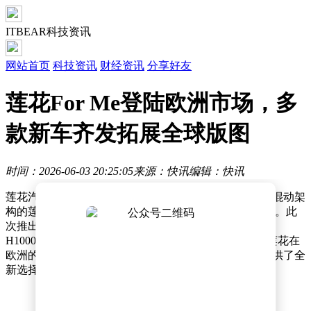
ITBEAR科技资讯
网站首页
科技资讯
财经资讯
分享好友
莲花For Me登陆欧洲市场，多
款新车齐发拓展全球版图
时间：2026-06-03 20:25:05
来源：快讯
编辑：快讯
莲花汽车近日在欧洲市场再落关键一子，搭载路遥超级混动架
构的莲花For Me（海外版命名为Eletre X）正式开启销售。此
次推出的车型包含入门版Eletre X H550与旗舰版Eletre X
H1000，起售价定为96,990欧元。这一动作不仅完善了莲花在
欧洲的产品布局，更以高性能混动技术为当地消费者提供了全
新选择，成为其"Focus 2030"战略推进的重要里程碑。