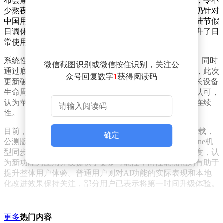
布会焦点。然而，这两项功能暂未在中国大陆市场推出，令不
少熬夜观看直播的国内用户略感遗憾。尽管如此，苹果仍针对
中国用户需求进行了多项本地化改进，包括新增中国大陆节假
日调休闹钟功能，并对中文输入法进行优化，进一步提升了日
常使用的便利性。
系统性能方面，iOS 27对液态玻璃效果进行了显著优化，同时
微信截图识别或微信按住识别，关注公
通过底层代码重构提升了整体运行效率。值得关注的是，此次
众号回复数字
1
获得阅读码
更新破例支持了iPhone 11等较旧机型，展现了苹果在延长设备
生命周期方面的诚意。这一举措也获得了不少老用户的认可，
认为苹果在追求技术创新的同时，仍兼顾了用户体验的连续
性。
目前，iOS 27开发者预览版Beta 1已面向全球用户开放下载，
确定
公测版计划于7月推出，正式版本预计将在秋季随新iPhone机
型同步发布。对于此次更新，开发者社区普遍持积极态度，认
为新功能为应用开发提供了更多可能性，而性能优化则有助于
提升整体用户体验。普通用户则对AI功能的实际表现和本地
化改进效果保持关注，部分用户已表示将第一时间升级体验。
更多
热门内容