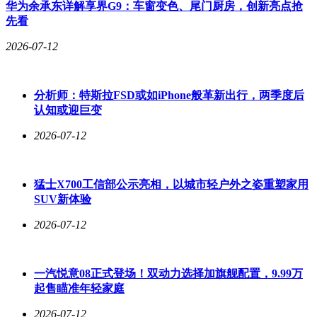
华为余承东详解享界G9：车窗变色、尾门厨房，创新亮点抢
先看
2026-07-12
分析师：特斯拉FSD或如iPhone般革新出行，两季度后
认知或迎巨变
2026-07-12
猛士X700工信部公示亮相，以城市轻户外之姿重塑家用
SUV新体验
2026-07-12
一汽悦意08正式登场！双动力选择加旗舰配置，9.99万
起售瞄准年轻家庭
2026-07-12