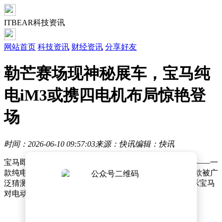
ITBEAR科技资讯
网站首页
科技资讯
财经资讯
分享好友
勒芒赛场现神秘展车，宝马纯
电iM3或携四电机布局惊艳登
场
时间：2026-06-10 09:57:03
来源：快讯
编辑：快讯
宝马即将在本周末的勒芒24小时耐力赛上带来重磅惊喜——一
款纯电动高性能车型的首次亮相。据多方消息透露，这款被广
泛猜测为iM3的新车，或将以概念车形式率先登场，展示宝马
对电动化高性能领域的最新探索。