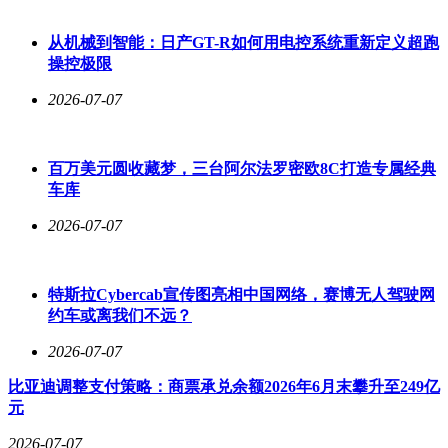
技术层面，新车将采用四电机驱动系统，每个车轮配备独立电
机与变速箱。这种布局不仅实现了扭矩的精准分配，更让车辆
从机械到智能：日产GT-R如何用电控系统重新定义超跑
在操控灵活性上达到新高度。尽管具体参数仍属保密，但宝马
操控极限
已明确表示：即使全面电动化，iM3仍将延续品牌对驾驶乐趣
的核心承诺。
2026-07-07
百万美元圆收藏梦，三台阿尔法罗密欧8C打造专属经典
车库
2026-07-07
特斯拉Cybercab宣传图亮相中国网络，赛博无人驾驶网
约车或离我们不远？
2026-07-07
比亚迪调整支付策略：商票承兑余额2026年6月末攀升至249亿
元
2026-07-07