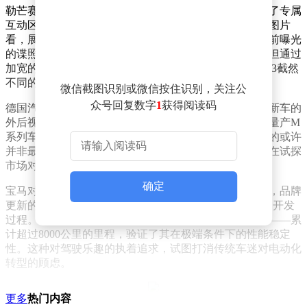
勒芒赛道现场的布置已透露出端倪。宝马在围场内搭建了专属
互动区，一座带玻璃门的大型展柜成为焦点。从流出的图片
看，展柜内陈列的正是这款神秘新车。其设计与两个月前曝光
的谍照高度一致，延续了宝马Neue Klasse家族式前脸，但通过
加宽的轮距和独特的方形LED日行灯，彰显出与普通版i3截然
不同的运动气质。
微信截图识别或微信按住识别，关注公
众号回复数字
1
获得阅读码
德国汽车论坛的讨论因一组细节照片而升温。照片中，新车的
外后视镜采用类似专业赛车的流线型设计，与宝马现有量产M
系列车型形成鲜明对比。这一细节引发猜测：此次亮相的或许
并非最终量产版，而是一台承载设计理念的概念车，旨在试探
市场对电动化高性能车型的接受度。
确定
宝马对这款新车的研发投入可见一斑。就在亮相前数日，品牌
更新的纪录片系列中，专门用一集聚焦纯电动M3轿车的开发
过程。镜头记录了车辆在纽博格林北环赛道的严苛测试——累
计超过8000公里的里程，验证了其在极端条件下的性能稳定
性。这种对驾驶乐趣的执着追求，试图打消传统车迷对电动化
转型的顾虑。
更多
热门内容