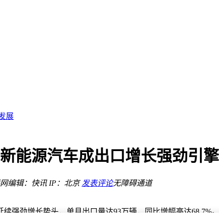
文化新体验
发展
性能情怀
量珍藏开启新驾趣
跑车文化
高 新能源汽车成出口增长强劲引擎
网
编辑：快讯
IP：北京
发表评论
无障碍通道
文化新体验
续强劲增长势头，单月出口量达93万辆，同比增幅高达68.7%