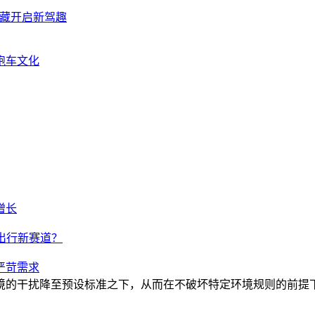
量珍藏开启新驾趣
跑车文化
增长
出行新赛道？
严苛需求
境的干扰降至预设标准之下，从而在不破坏特定环境规则的前提下