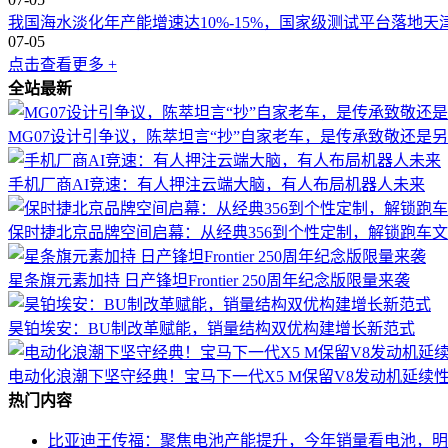
我国海水淡化年产能增速达10%-15%，国家级测试平台落地
07-05
点击查看更多 +
全站最新
MG07设计引争议，陈萃坦言“抄”自家老车，是传承致敬还是
手机厂商AI竞速：有人押注云端大脑，有人布局机器人未来
保时捷北京品牌空间启幕：从经典356到个性定制，解锁跑车
星条旗元素加持 日产锋坦Frontier 250周年纪念版限量来袭
昊铂埃安：BU制改革赋能，销量结构双优构建增长新范式
电动化浪潮下坚守经典！宝马下一代X5 M保留V8发动机延续
热门内容
比亚迪王传福：聚焦电池产能提升，今年销量看电池，明