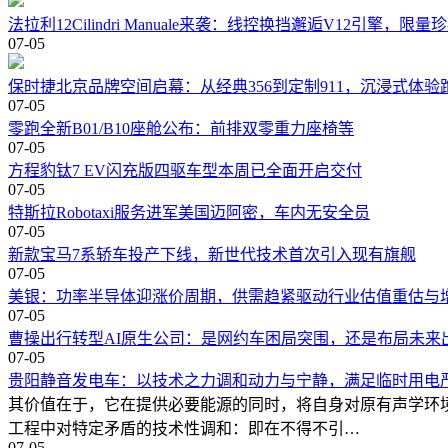
法拉利12Cilindri Manuale来袭：线控换挡邂逅V12引擎，限
07-05
保时捷北京品牌空间启幕：从经典356到定制911，沉浸式体验
07-05
零跑全新B01/B10座舱公布：前排双零重力座椅等
07-05
方程豹钛7 EV闪充版四驱车型本周已全面开启交付
07-05
特斯拉Robotaxi服务进军美国迈阿密，车内无安全员
07-05
新款宝马7系轿车投产下线，新世代技术首次引入现有旗舰
07-05
美银：功率半导体迎涨价周期，供需趋紧驱动行业估值重估与
07-05
曹操出行转型AI原生公司：是网约车困局突围，还是布局未来
07-05
贵阳静音发电车：以技术之力调和动力与宁静，满足临时用电
其价值在于，它在提供必要能源的同时，将自身对原有声学环
工程中对特定矛盾的技术性调和：即在不得不引…
07-05