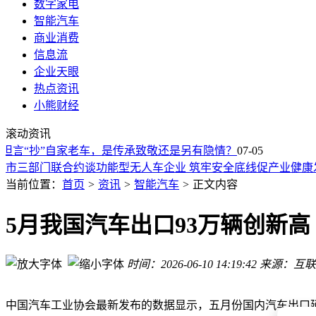
数字家电
智能汽车
商业消费
信息流
企业天眼
热点资讯
小熊财经
新款宝马7系轿车投产下线，新世代技术首次引入现有旗舰
滚动资讯
保时捷北京品牌空间启幕：从经典356到个性定制，解锁跑车
坦言“抄”自家老车，是传承致敬还是另有隐情？
星条旗元素加持 日产锋坦Frontier 250周年纪念版限量来袭
07-05
市三部门联合约谈功能型无人车企业 筑牢安全底线促产业健康
电动化浪潮下坚守经典！宝马下一代X5 M保留V8发动机延续
当前位置：
首页
>
资讯
>
智能汽车
>
正文内容
法拉利12Cilindri Manuale来袭：线控换挡邂逅V12引擎，限
保时捷北京品牌空间启幕：从经典356到定制911，沉浸式体验
5月我国汽车出口93万辆创新
零跑全新B01/B10座舱公布：前排双零重力座椅等
方程豹钛7 EV闪充版四驱车型本周已全面开启交付
时间：2026-06-10 14:19:42
来源：互联
特斯拉Robotaxi服务进军美国迈阿密，车内无安全员
新款宝马7系轿车投产下线，新世代技术首次引入现有旗舰
保时捷北京品牌空间启幕：从经典356到个性定制，解锁跑车
中国汽车工业协会最新发布的数据显示，五月份国内汽车出口延