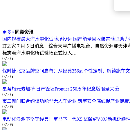
更多
>
同类资讯
国内规模最大海水淡化试验场投运 国产能量回收装置验证助力
IT之家 7 月 5 日消息，综合天津广播电视台、自然资源
标志着海水淡化所试验场正式投入…
07-05
保时捷北京品牌空间启幕：从经典356到个性定制，解锁跑车
07-05
星条旗元素加持 日产锋坦Frontier 250周年纪念版限量来袭
07-05
市三部门联合约谈功能型无人车企业 筑牢安全底线促产业健康
07-05
电动化浪潮下坚守经典！宝马下一代X5 M保留V8发动机延续
07-05