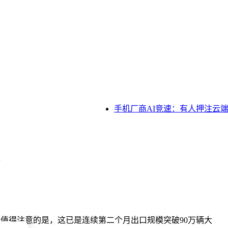
手机厂商AI竞速：有人押注云端
。值得注意的是，这已是连续第二个月出口规模突破90万辆大