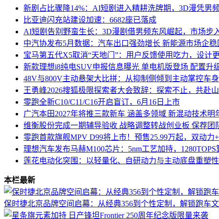
新剧占比骤降14%：AI短剧进入精耕洗牌期，3D漫凭男
比亚迪闪充站建设加速：6682座已落成
AI短剧告别野蛮生长：3D漫剧借男频东风崛起，市场步
中汽协发布5月数据：汽车出口强劲增长 新能源市场企稳
宝马第五代X5取消“天地门”：用户反馈使用吃力，设计
新款理想i8纯电SUV申报信息曝光 单电机版登场 配置升
48V与800V主动悬架大比拼：从抑制侧倾到主动掌控车
王勇峰2026搜狐极限探索者大会致辞：探索不止，共赴
零跑全新C10/C11/C16开启盲订，6月16日上市
广汽本田2027年将推三款新车 涵盖多领域 新混动技术明
维衡股份完成一期辅导验收 战略调整转战创业板 保荐团
零跑首款旗舰MPV D99将上市！预售25.99万起，双动
理想汽车发布马赫M100芯片：5nm工艺加持，1280TO
莲花电动化突围：以轻量化、自研动力与主动底盘重塑性
本栏最新
保时捷北京品牌空间启幕：从经典356到个性定制，解锁跑车