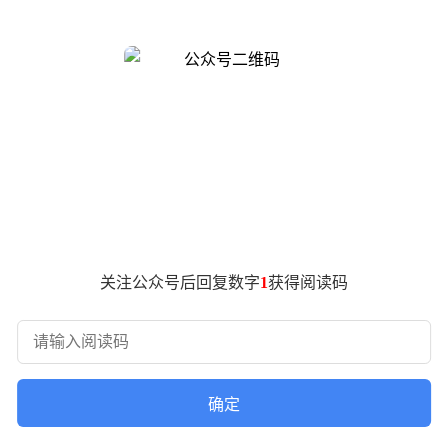
1.1倍的同比增长，成为拉动整体出口增长的核心动力。
锂矿开采、电池材料加工，到中游电池制造、电机电控系统研发
通过规模化生产有效控制了成本，同时增强了供应链应对外部风
国汽车工业协会副秘书长陈士华分析，国内车企通过深度适配海
中国品牌凭借本土化创新功能与高频次软件升级，逐步构建起技
，同比增长63%。其中新能源汽车出口占比突破45%，以183
出行解决方案的旺盛需求。随着技术迭代与市场布局的深化，中
关注公众号后回复数字
1
获得阅读码
确定