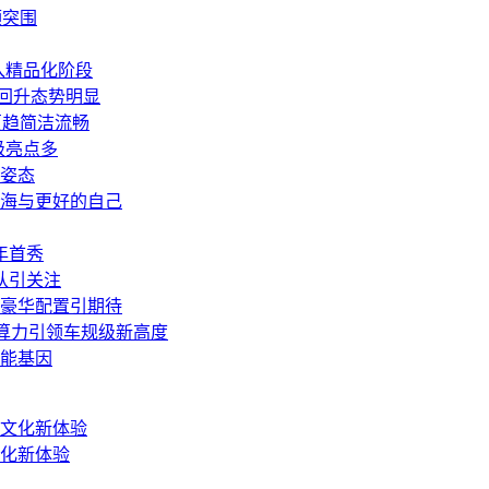
频突围
入精品化阶段
回升态势明显
更趋简洁流畅
级亮点多
身姿态
山海与更好的自己
年首秀
队引关注
力+豪华配置引期待
PS算力引领车规级新高度
能基因
文化新体验