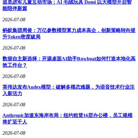
追觅进军儿童互动市场：AI 毛绒玩具 Domi 以大模型开启智
能陪伴新篇
2026-07-08
蚂蚁集团周俊：万亿参数模型算力成本高企，创新策略转向提
升Token密度破局
2026-07-08
数据自主新选择：开源桌面AI助手Rowboat如何打造本地化高
效工作台？
2026-07-08
英伟达发布Audex模型：破解多模态难题，为语音技术行业注
入新活力
2026-07-08
Anthropic加速东海岸布局：纽约租赁16层办公楼，员工规模
将扩至千人
2026-07-08