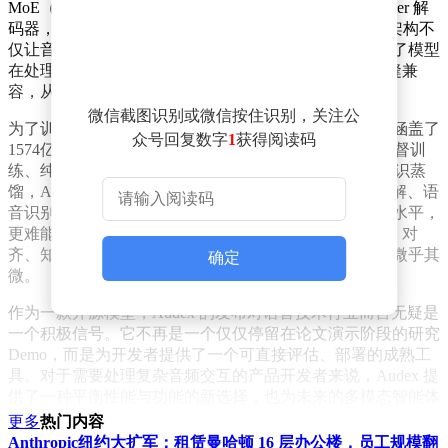
MoE（混合专家模型）架构构建，采用单一的 Transformer 解
码器，实现了文本与量化音频 token 的统一处理。这种架构不
仅让音频输入能够平滑地投影到文本嵌入空间，还确保了模型
在处理多模态任务时，能够与现有的 LLM 基础设施无缝兼
容，从而实现真正意义上的深度融合。
微信截图识别或微信按住识别，关注公
为了训练这个强大的模型，研究团队整理了海量数据，涵盖了
众号回复数字
1
获得阅读码
1574亿音频 token 和3205亿文本 token。通过多阶段的监督训
练、纯文本 Cascade RL（强化学习）以及多域在策略知识蒸
馏，Audex 在各项指标上均表现出色。它不仅在音频理解、语
音识别、翻译、以及音频生成等任务中达到了行业领先水平，
更难能可贵的是，它几乎完美保留了原版 LLM 在推理、对
齐、知识储备及长文本处理方面的核心能力，性能衰退微乎其
确定
微。
作为一款开源模型，Audex 的发布对语音技术行业而言无疑是
一个积极信号。它不再是一个仅仅停留在论文演示阶段的研究
Demo，而是为开发者提供了一个可直接评估、部署的成熟工
具。对于需要处理复杂音频交互的产品开发者来说，Audex 提
供了一种平衡性能与功能的新选择，也为未来的多模态智能体
研究打开了新的大门。
更多
热门内容
Anthropic纽约大扩军：租赁曼哈顿 16 层办公楼，员工规模翻