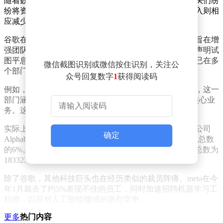
随着数据中心建设和人工智能开发的日益重要，科技巨头们纷
纷将资源重新分配至这些领域，而其他非核心业务的投入则相
应减少。
谷歌在回应此事时表示，公司对部分团队进行了微调，旨在增
强团队间的协作，并提升服务客户的效率和效果。这一声明试
图平息外界对裁员的担忧，但不可否认的是，谷歌近期已在多
微信截图识别或微信按住识别，关注公
个部门进行了人员缩减。
众号回复数字
1
获得阅读码
例如，在平台与设备部门，谷歌已经裁掉了数百名员工，这一
部门涵盖了Android系统、Pixel手机和Chrome浏览器等核心业
务。这一举措无疑给业界带来了不小的震动。
实际上，谷歌的裁员计划早在去年就已开始酝酿。其母公司
确定
Alphabet在2023年1月宣布，将裁员1.2万人，占全球员工总数
的6%。根据最新数据，截至2024年底，Alphabet的员工总数为
183323人。尽管如此，裁员的风潮并未平息。
除了谷歌，其他科技巨头也在经历类似的裁员阵痛。me
ta在今
年1月裁去了约5%表现不佳的员工，同时加速招聘机器学习工
程师，以应对人工智能领域的激烈竞争。
更多
热门内容
微软同样未能幸免。去年9月，微软在Xbox部门裁掉了650