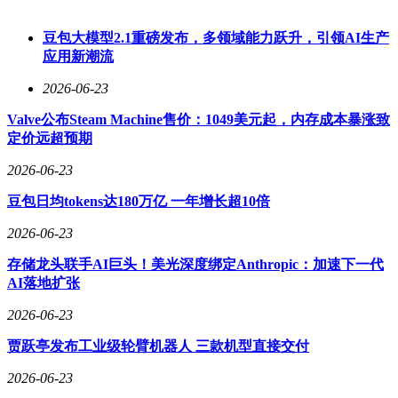
人，这一举措被视为对游戏业务战略调整的一部分。亚马逊也
在多个部门进行了裁员，包括传播团队等关键领域。
豆包大模型2.1重磅发布，多领域能力跃升，引领AI生产
应用新潮流
苹果虽然相对稳健，但也在去年对数字服务团队进行了调整，
裁撤了约100个职位。这些科技巨头的裁员行动表明，面对快
2026-06-23
速变化的市场环境和日益激烈的竞争，企业不得不通过优化人
力资源配置来保持竞争力。
Valve公布Steam Machine售价：1049美元起，内存成本暴涨致
定价远超预期
然而，裁员并非解决问题的万能钥匙。科技公司在追求效率和
效益的同时，也应关注员工的权益和福祉，确保在变革中保持
2026-06-23
企业的稳定性和可持续发展。
豆包日均tokens达180万亿 一年增长超10倍
面对未来的不确定性，科技巨头们需要更加谨慎地制定战略，
2026-06-23
平衡好创新、效率和员工福祉之间的关系。只有这样，才能在
激烈的市场竞争中立于不败之地。
存储龙头联手AI巨头！美光深度绑定Anthropic：加速下一代
AI落地扩张
尽管裁员带来了短期的阵痛，但科技巨头们仍在积极探索新的
增长点和发展方向。未来，随着技术的不断进步和市场环境的
2026-06-23
不断变化，这些公司将面临更多的挑战和机遇。
贾跃亭发布工业级轮臂机器人 三款机型直接交付
2026-06-23