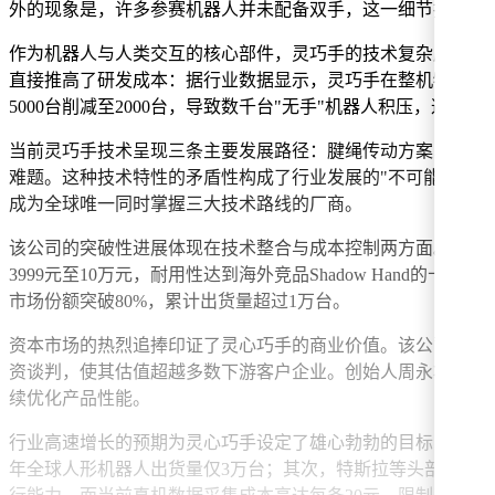
外的现象是，许多参赛机器人并未配备双手，这一细节折射出
作为机器人与人类交互的核心部件，灵巧手的技术复杂度远超
直接推高了研发成本：据行业数据显示，灵巧手在整机物料清单中
5000台削减至2000台，导致数千台"无手"机器人积压，这
当前灵巧手技术呈现三条主要发展路径：腱绳传动方案以柔顺
难题。这种技术特性的矛盾性构成了行业发展的"不可能三角
成为全球唯一同时掌握三大技术路线的厂商。
该公司的突破性进展体现在技术整合与成本控制两方面。通过组
3999元至10万元，耐用性达到海外竞品Shadow Han
市场份额突破80%，累计出货量超过1万台。
资本市场的热烈追捧印证了灵心巧手的商业价值。该公司在一年内
资谈判，使其估值超越多数下游客户企业。创始人周永将成功
续优化产品性能。
行业高速增长的预期为灵心巧手设定了雄心勃勃的目标：到202
年全球人形机器人出货量仅3万台；其次，特斯拉等头部企业正在