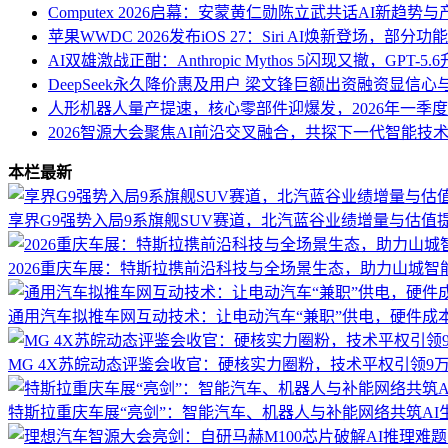
Computex 2026启幕：安蒙黄仁勋陈立武共话AI新趋势
苹果WWDC 2026发布iOS 27：Siri AI焕新登场，部
AI双雄激战正酣：Anthropic Mythos 5闪现又撤，GPT-5
DeepSeek永久降价惠及用户 梁文锋巨额出资融资显信
人形机器人量产提速，核心零部件迎爆发，2026年一季度
2026智源大会聚焦AI前沿交叉融合，共探下一代智能技
本栏最新
享界G9强势入局9系旗舰SUV赛道，北汽蓝谷业绩增量与估值
2026重庆车展：特斯拉携前沿科技与全场景生态，助力山城智
通用汽车拟推车网互动技术：让电动汽车“兼职”供电，硬件成
MG 4X苏皖动态评鉴会收官：硬核实力圈粉，技术平权引领9
特斯拉重庆车展“亮剑”：智能汽车、机器人与补能网络共筑AI