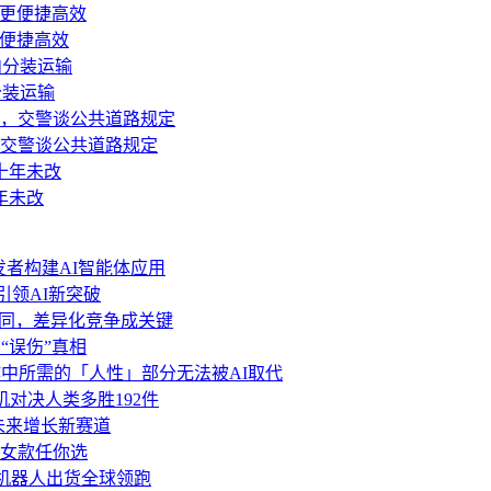
更便捷高效
分装运输
，交警谈公共道路规定
年未改
力开发者构建AI智能体应用
 引领AI新突破
功能趋同，差异化竞争成关键
“误伤”真相
中所需的「人性」部分无法被AI取代
人机对决人类多胜192件
局未来增长新赛道
女款任你选
形机器人出货全球领跑