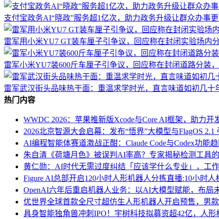
支付宝政务AI“晓政”服务超1亿次，助力政务升级让群众办事
雷军用小米YU7 GT装车厘子引争议，回应称在封闭实验场内
雷军小米YU7装600斤车厘子引争议，回应称在封闭道路分装
雷军武汉街头品味热干面：重温求学时光，直言味道如初几十
热门内容
WWDC 2026：苹果推新版Xcode与Core AI框架，助
2026北京智源大会启幕：发布“悟界”大模型与FlagOS 2.1
AI编程智能体赛道激战正酣：Claude Code与Codex
朱自清《荷塘月色》被误判AI率高？专家揭秘检测工具的
黄仁勋：AI时代无需过度纠结「应该学什么专业」，工作
Figure AI总部开启120小时人形机器人分拣直播:10小时
OpenAI六年后重启机器人业务：以AI大模型赋能，布
优世界全球首款全尺寸超仿生人形机器人开启预售，男款
具身智能独角兽冲刺IPO！宇树科技拟募资超42亿，人