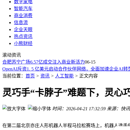
数字家电
智能汽车
商业消费
信息流
企业天眼
热点资讯
小熊财经
微信支付发布AI工具箱2.0：不仅能听懂 9 国语言，Token消
滚动资讯
IC载板迎爆发拐点，兴森科技凭技术产能出海“三板斧”业绩狂
合肥苏宁广场6.57亿成交注入商业新活力
吴世春：教学相长，6月26日带创业者参访深圳两家代表性企业
06-15
​OpenAI斥资1. 5 亿美元启动合作伙伴网络，全面加速企业AI转
蚂蚁阿福试水"AI+医生"模式:AI回答可由医生把关 15%用户会
当前位置：
首页
>
资讯
>
人工智能
>
正文内容
上海交大等团队推出 SWE-Explore 基准测试，揭示 AI 编
烧钱不止，AI大模型厂商陷入“订阅困局”
灵巧手“卡脖子”难题下，灵心
蚂蚁集团正秘密测试“AI版支付宝”，智能体助手或成未来核心
雨果奖作家新书惹争议！主动承认AI写作比重竟占一半
时间：2026-04-21 17:32:59
来源：快讯
全渠道销量夺冠！千问AI眼镜引爆智能穿戴新风口
微信支付发布AI工具箱2.0：不仅能听懂 9 国语言，Token消
IC载板迎爆发拐点，兴森科技凭技术产能出海“三板斧”业绩狂
在第二届北京亦庄人形机器人半程马拉松赛场上，机器人选手