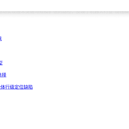
迭代速度。
驱动实现技术突破与规模扩张的路径，反映了机器人行业"烧钱换
年成为人形机器人量产元年，这场围绕灵巧手的竞争正进入白热
飙
型
选择
码智能体行级定位缺陷