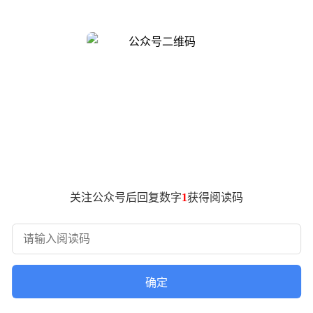
当前人形机器人领域的技术瓶颈——灵巧手的研发与商业化应用
下肢系统。它需要集成微型电机、高精度减速器、触觉传感器等
的成本占比已达17.98%，成为制约商业化进程的关键因素。特
一案例生动展现了技术难题对产业发展的掣肘作用。
性见长，适合服务场景但存在蠕变风险；连杆传动结构刚度高，
"，迫使企业必须在灵活度、耐用性与成本之间做出艰难抉择。在
建连杆与腱绳双研发团队，并在2024年扩展至三大技术路线
d的十倍，而售价仅为后者的十分之一。这种性价比优势源于自主研发带
关注公众号后回复数字
1
获得阅读码
完成6轮融资，注册资本从1183万元激增至9.17亿元，投资
归因于量产能力与数据积累战略："我们需要百万级的手来收集训
6年实现5万至10万台交付。但这一目标面临多重挑战：首先，灵巧
确定
推进灵巧手自研，其Gen3测试版成本已降至5000美元以下，