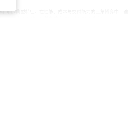
时间"的典型特征。在性能、成本与交付能力的三角博弈中，谁
化阶段，资本投入的持续性将成为决定胜负的关键变量。