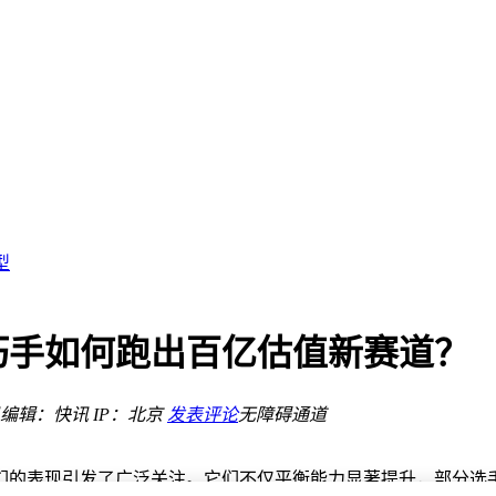
耗还省一半！
飙
型
选择
码智能体行级定位缺陷
巧手如何跑出百亿估值新赛道？
编辑：快讯
IP：北京
发表评论
无障碍通道
耗还省一半！
飙
们的表现引发了广泛关注。它们不仅平衡能力显著提升，部分选