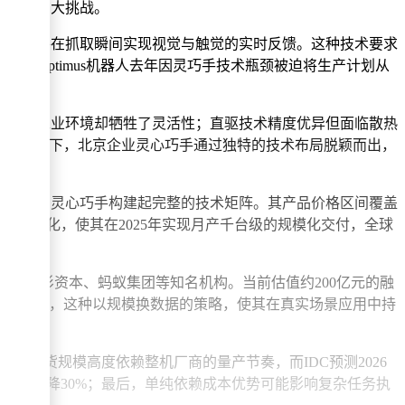
仍面临巨大挑战。
组件，并在抓取瞬间实现视觉与触觉的实时反馈。这种技术要求
斯拉Optimus机器人去年因灵巧手技术瓶颈被迫将生产计划从
适用于工业环境却牺牲了灵活性；直驱技术精度优异但面临散热
这种背景下，北京企业灵心巧手通过独特的技术布局脱颖而出，
并行开发，灵心巧手构建起完整的技术矩阵。其产品价格区间覆盖
来的成本优化，使其在2025年实现月产千台级的规模化交付，全球
方包括红杉资本、蚂蚁集团等知名机构。当前估值约200亿元的融
练数据"，这种以规模换数据的策略，使其在真实场景应用中持
手出货规模高度依赖整机厂商的量产节奏，而IDC预测2026
较前代下降30%；最后，单纯依赖成本优势可能影响复杂任务执