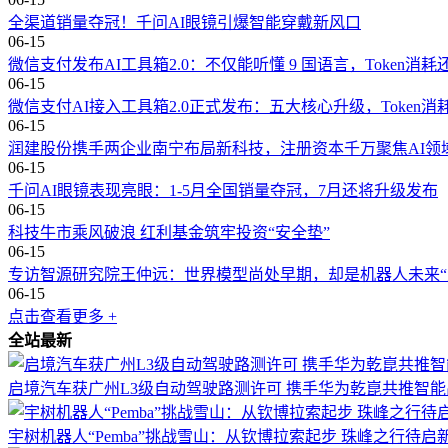
全渠道销量夺冠！千问AI眼镜引爆智能穿戴新风口
06-15
微信支付发布AI工具箱2.0：不仅能听懂 9 国语言，Token消
06-15
微信支付AI接入工具箱2.0正式发布：五大核心升级，Token消耗
06-15
润建股份携手两企业南宁布局新科技，注册资本千万聚焦AI领
06-15
千问AI眼镜表现亮眼：1-5月全国销量夺冠，7月还将升级发布
06-15
科技牛市乘风破浪 红利基金筑牢投资“安全垫”
06-15
专访智源研究院王仲远：世界模型尚处早期，却是机器人未来“
06-15
点击查看更多 +
全站最新
启境汽车获广州L3级自动驾驶路测许可 携手华为乾崑共推智
宇树机器人“Pemba”挑战雪山：从钦博拉索起步 珠峰之行待启