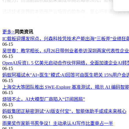
行能力，而当前真机数据采集成本高达每条20元，限制了技术
这场技术竞赛的本质是产业临界点的争夺。灵心巧手通过资本
能率先突破技术拐点，谁就将主导未来行业格局。随着2025
更多
>
同类资讯
IC载板迎爆发拐点，兴森科技凭技术产能出海“三板斧”业绩狂
06-15
吴世春：教学相长，6月26日带创业者参访深圳两家代表性企业
06-15
​OpenAI斥资1. 5 亿美元启动合作伙伴网络，全面加速企业AI转
06-15
蚂蚁阿福试水"AI+医生"模式:AI回答可由医生把关 15%用户会
06-15
上海交大等团队推出 SWE-Explore 基准测试，揭示 AI 编
06-15
烧钱不止，AI大模型厂商陷入“订阅困局”
06-15
蚂蚁集团正秘密测试“AI版支付宝”，智能体助手或成未来核心
06-15
雨果奖作家新书惹争议！主动承认AI写作比重竟占一半
06-15