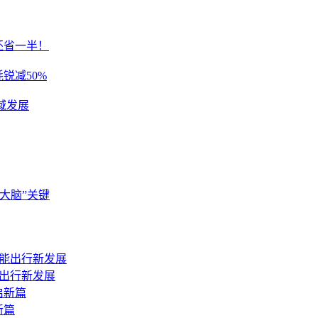
耗还省一半！
锐减50%
域发展
大脑”关键
能出行新发展
新篇