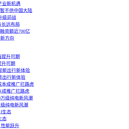
与产业新机遇
分功能暂不供中国大陆
.6升级迎战
心与长远布局
融资额近700亿
术新方向
提升可期
能出行新体验
本成推广拦路虎
万级纯电新风潮
生态