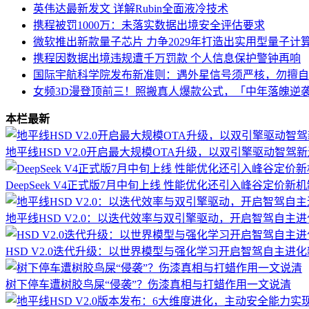
英伟达最新发文 详解Rubin全面液冷技术
携程被罚1000万：未落实数据出境安全评估要求
微软推出新款量子芯片 力争2029年打造出实用型量子计
携程因数据出境违规遭千万罚款 个人信息保护警钟再响
国际宇航科学院发布新准则：遇外星信号须严核，勿擅自
女频3D漫登顶前三！照搬真人爆款公式，「中年落魄逆
本栏最新
地平线HSD V2.0开启最大规模OTA升级，以双引擎驱动智驾
DeepSeek V4正式版7月中旬上线 性能优化还引入峰谷定价新
地平线HSD V2.0：以迭代效率与双引擎驱动，开启智驾自主
HSD V2.0迭代升级：以世界模型与强化学习开启智驾自主进
树下停车遭树胶鸟屎“侵袭”？伤漆真相与打蜡作用一文说清