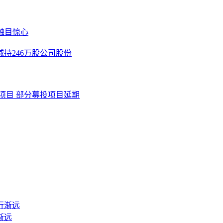
触目惊心
减持246万股公司股份
项目 部分募投项目延期
渐远