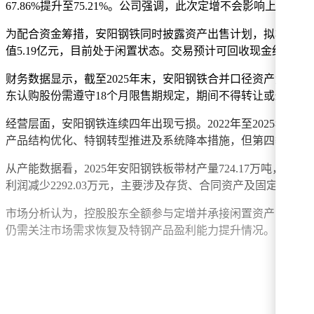
67.86%提升至75.21%。公司强调，此次定增不会影响上市
为配合资金筹措，安阳钢铁同时披露资产出售计划，拟将炼铁作
值5.19亿元，目前处于闲置状态。交易预计可回收现金约5亿
财务数据显示，截至2025年末，安阳钢铁合并口径资产负债率
东认购股份需遵守18个月限售期规定，期间不得转让或通过衍
经营层面，安阳钢铁连续四年出现亏损。2022年至2025年，归母
产品结构优化、特钢转型推进及系统降本措施，但第四季度市
从产能数据看，2025年安阳钢铁板带材产量724.17万吨，销量712
利润减少2292.03万元，主要涉及存货、合同资产及固定资产减
市场分析认为，控股股东全额参与定增并承接闲置资产，既体
仍需关注市场需求恢复及特钢产品盈利能力提升情况。