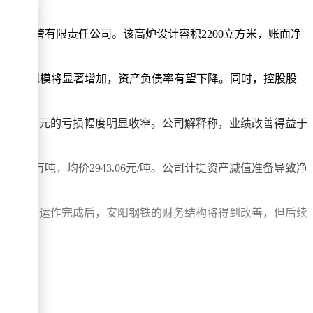
铸铁管有限责任公司。该高炉设计容积2200立方米，账面净
额和净资产规模将显著增加，资产负债率有望下降。同时，控股股
24年32.71亿元的亏损幅度明显收窄。公司解释称，业绩改善得益于
销量80.32万吨，均价2943.06元/吨。公司计提资产减值准备导致净
此次资本运作完成后，安阳钢铁的财务结构将得到改善，但后续