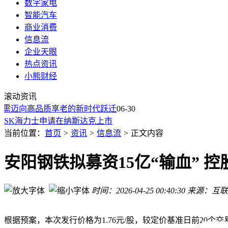
数字家电
智能汽车
商业消费
信息流
企业天眼
热点资讯
小熊财经
吴昊、金梓才等靠AI封神！上半年主动权益基金首尾两极分化
小摩微升迪士尼目标价至140美元
滚动资讯
全国第二例CAPA-IVM试管婴儿在锦欣西囡顺利分娩 "温和试
需迈向高品质享老的新时代跃迁
06-30
SK海力士申请在纳斯达克上市
上期所：调整黄金等期货相关合约涨跌停板幅度和交易保证金
当前位置：
首页
>
资讯
>
信息流
>
正文内容
AT&T宣布扩大“Build-A-Plan”计划
财通福鑫定开混合：将于2026年7月1日全天停牌
安阳钢铁拟募资15亿“输血” 
图解丨2026年上半年A股ETF涨跌幅榜TOP30
德国DAX指数涨超1%
道指期货、标普500指数期货升至盘中高点
时间：2026-04-25 00:40:30
来源：互联
吴昊、金梓才等靠AI封神！上半年主动权益基金首尾两极分化
小摩微升迪士尼目标价至140美元
根据预案，本次发行价格为1.76元/股，较定价基准日前20个