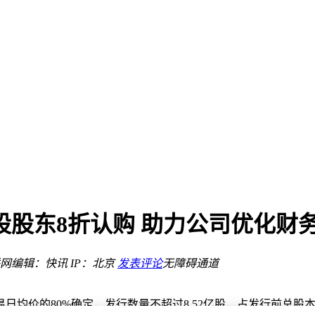
触目惊心
管"可复制性获验证
比例
控股股东8折认购 助力公司优化财
网
编辑：快讯
IP：北京
发表评论
无障碍通道
触目惊心
交易日均价的80%确定，发行数量不超过8.52亿股，占发行前总