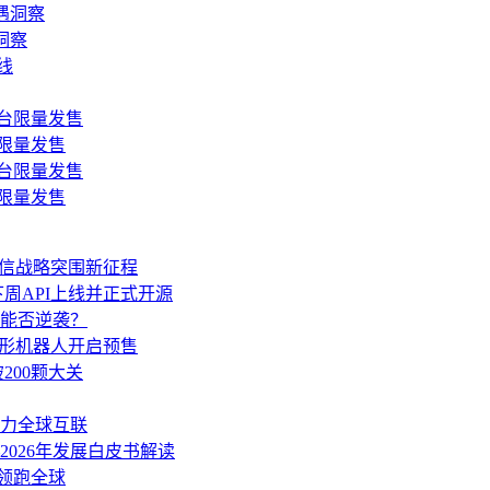
洞察
台限量发售
台限量发售
通信战略突围新征程
开放 下周API上线并正式开源
能否逆袭？
人形机器人开启预售
200颗大关
力全球互联
026年发展白皮书解读
或领跑全球