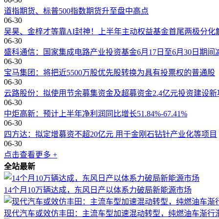
道指期货、标普500指数期货升至盘中高点
06-30
吴昊、金梓才等靠AI封神！上半年主动权益基金首尾两极分化
06-30
盛科通信：国家集成电路产业投资基金6月17日至6月30日期间
06-30
宝马集团：将把近5500万股优先股转换为具有投票权的普通股
06-30
云路股份：拟使用节余募集资金及超募资金2.4亿元投资建设新
06-30
中炬高新：预计上半年净利润同比增长51.84%-67.41%
06-30
四方达：拟定增募资不超20亿元 用于金刚石钻针产业化等项目
06-30
点击查看更多 +
全站最新
14个月10万辆达成，东风日产以体系力破局新能源市场
现代汽车或效仿丰田：主流车型加速混动转型，纯燃油车渐行