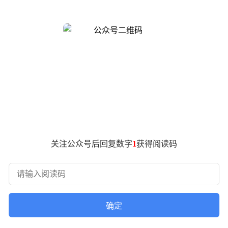
地位，社会公众股东持股比例仍将保持不低于10%。
业部1号高炉及相关设备转让给集团下属子公司安钢集团永通球墨
元，所得款项将用于补充流动资金及偿还债务。
高达91.49%。公司表示，通过定增和资产出售，预计资产总
生方式处置所获股份。
净利润累计亏损超93亿元，其中2025年亏损4.97亿元，较20
场环境变化导致全年仍未扭亏。
.47万吨，销售均价3182.33元/吨；其他产品产量79.35万吨，
值。
关注公众号后回复数字
1
获得阅读码
现了对上市公司发展的支持，也有助于优化集团内部资源配置。
确定