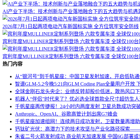
AI产业下半场：技术创新与产业落地融合下的五大趋势与机遇
2026年7月1日起两项电动汽车新国标实施 全方位筑牢安全防线
宾利年度MULLINER定制系列登场 六款专属车漆 全球仅100
宾利年度MULLINER定制系列登场 六款专属车漆 全球仅100
热门内容
从“银河号”到千帆星座：中国卫星发射加速，开启低轨
智谱GLM-5.2今晚5:21向GLM Coding Plan全量用户
全球金刚石龙头央企：业绩反转却股价低迷，散热风口下
机器人“伴侣”时代来了？优必选全球首款全尺寸超仿生
千帆星座再传捷报！24小时内两度发射 卫星总数成功突破
Anthropic、OpenAI、谷歌高管计划出席G7峰会
千帆星座加速组网！连续两日成功发射，卫星数量再增助
钙钛矿光伏：高潜力下的技术攻坚与产业化路径探索——2
朱雀二号火箭发射成功 商业航天加速发展 中国6G部署