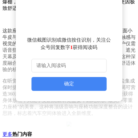
爆棚，甚至被网友戏称为"车展养生区"，其副驾驶座椅更因极
致舒适性成为焦点。
这款座椅的豪华配置堪称行业标杆：采用FeinNappa全粒面小
牛皮与北美天然原木饰板组合，通过手工打磨工艺实现触感与
微信截图识别或微信按住识别，关注公
视觉的双重享受。更引人注目的是其智能交互系统，用户仅需
众号回复数字
1
获得阅读码
语音指令即可联动调节座椅角度、空调温度、氛围灯效、遮光
天幕及音响系统，瞬间将车内空间转化为移动休憩舱。这种深
度融合科技与人文关怀的设计，精准切中了家庭用户对舒适体
验的核心需求。
在听觉享受方面，E7X展现出突破性创新。座椅头枕部位集成
确定
保时捷同源的百万级Bose音响系统，其超近场扬声器布局可营
造360度环绕声场。这项技术使乘客在零重力姿态下既能获得
身体放松，又能享受剧院级听觉盛宴，因此荣获"最美声零重
力座椅"的美誉。这种将顶级音响与座椅功能深度整合的设计
思路，标志着汽车空间体验进入全新维度。
更多
热门内容
市场数据印证了这种产品策略的成功。3月份奥迪E5 Sportback