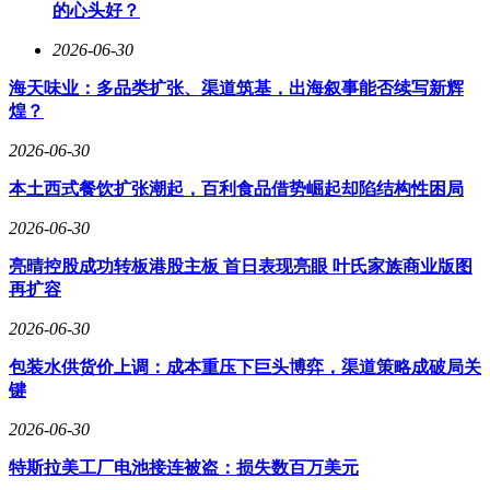
的心头好？
2026-06-30
海天味业：多品类扩张、渠道筑基，出海叙事能否续写新辉
煌？
2026-06-30
本土西式餐饮扩张潮起，百利食品借势崛起却陷结构性困局
2026-06-30
亮晴控股成功转板港股主板 首日表现亮眼 叶氏家族商业版图
再扩容
2026-06-30
包装水供货价上调：成本重压下巨头博弈，渠道策略成破局关
键
2026-06-30
特斯拉美工厂电池接连被盗：损失数百万美元