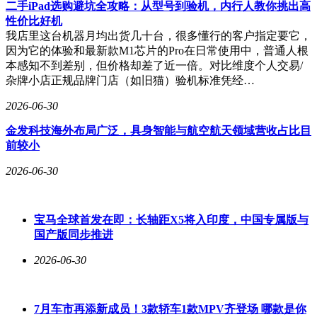
二手iPad选购避坑全攻略：从型号到验机，内行人教你挑出高
以2630台的销量创下品牌豪华纯电车型单月纪录，今年一季度
性价比好机
累计销量突破万辆，同比增长28%。这些成绩的取得，既源于
我店里这台机器月均出货几十台，很多懂行的客户指定要它，
奥迪百年豪华基因的传承，更得益于对中国消费者需求的深度
因为它的体验和最新款M1芯片的Pro在日常使用中，普通人根
洞察。从E5 Sportback到即将上市的E7X，上汽奥迪正通过持
本感知不到差别，但价格却差了近一倍。对比维度个人交易/
续创新构建差异化竞争优势，其电动化转型路径已显现清晰轮
杂牌小店正规品牌门店（如旧猫）验机标准凭经…
廓。
2026-06-30
在竞争激烈的豪华电动车市场，上汽奥迪选择以场景化体验破
局。E7X零重力座椅的走红，本质上是品牌将"用户思维"转化
金发科技海外布局广泛，具身智能与航空航天领域营收占比目
为产品力的成功实践。当其他品牌仍在比拼参数时，奥迪已通
前较小
过空间重构、感官沉浸等创新手段，重新定义了豪华电动车的
价值标准。这种转变不仅体现在座椅设计上，更贯穿于整个产
2026-06-30
品开发逻辑之中。
宝马全球首发在即：长轴距X5将入印度，中国专属版与
国产版同步推进
2026-06-30
7月车市再添新成员！3款轿车1款MPV齐登场 哪款是你