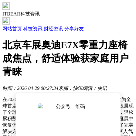
ITBEAR科技资讯
网站首页
科技资讯
财经资讯
分享好友
北京车展奥迪E7X零重力座椅
成焦点，舒适体验获家庭用户
青睐
时间：2026-04-29 00:27:34
来源：快讯
编辑：快讯
在2026北京车展上，1400余款新车集中亮相，其中181款为全
球首发车型，刷新了历史纪录。双馆联动的展览模式不仅展现
了全球领先的规模，更让参观者在领略前沿科技的同时，轻松
累积数万步的观展里程。对于车迷而言，如何在高强度逛展中
恢复体力成为热门话题，而零重力座椅的出现恰好提供了完美
解决方案。上汽奥迪展台因E7X车型的零重力座椅体验区人气