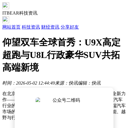
ITBEAR科技资讯
网站首页
科技资讯
财经资讯
分享好友
仰望双车全球首秀：U9X高定
超跑与U8L行政豪华SUV共拓
高端新境
时间：2026-05-02 12:44:49
来源：快讯
编辑：快讯
在北京车展的舞台上，比亚迪旗下高端品牌仰望携两款全新力
作——U9 Xtreme高定版与U8L鼎藏版惊艳亮相，引发了汽车
行业的广泛关注。这两款车型的登场，标志着仰望在高端汽车
市场的布局迈出了更为坚实的步伐，逐步构建起覆盖性能、越
野与行政出行的高端产品矩阵。