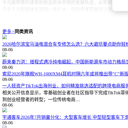
千元股阵营的演变折射出资本市场的发展轨迹。从早期市场稀缺
乃至千元股群体有望进一步扩大，但投资者需更加注重基本面
更多
>
同类资讯
2026哈尔滨宝马油电混合车专修怎么选？六大避坑要点助你轻
08-06
蔚来秦力洪：增程式遇冷纯电崛起，中国新能源车市动力格局
08-06
索尼2020年旗舰WH-1000XM4耳机时隔六年或将推出带"C"新
08-06
一人轻资产TikTok出海创业，如何精准挑选适配的跨境电商服
相关公开信息显示，零基础创业者在社区指导下完成TikTok
到创业经营者的转型；一位传统电商…
08-06
宇通客车2026年7月销量分化：大型客车增长 中型轻型客车下
08-06