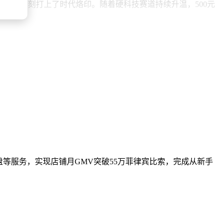
股都深刻打上了时代烙印。随着硬科技赛道持续升温，500元
盘等服务，实现店铺月GMV突破55万菲律宾比索，完成从新手