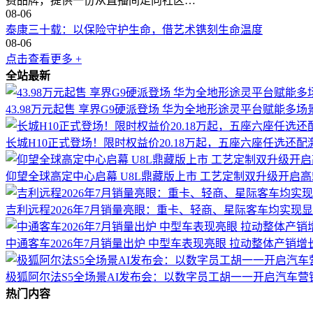
费品牌，提供一份从直播间走向社区…
08-06
泰康三十载：以保险守护生命，借艺术镌刻生命温度
08-06
点击查看更多 +
全站最新
43.98万元起售 享界G9硬派登场 华为全地形途灵平台赋能多场
长城H10正式登场！限时权益价20.18万起，五座六座任选还配
仰望全球高定中心启幕 U8L鼎藏版上市 工艺定制双升级开启
吉利远程2026年7月销量亮眼：重卡、轻商、星际客车均实现
中通客车2026年7月销量出炉 中型车表现亮眼 拉动整体产销增
极狐阿尔法S5全场景AI发布会：以数字员工胡一一开启汽车营
热门内容