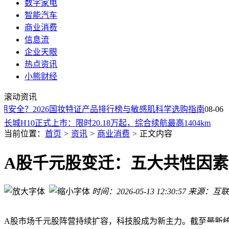
数字家电
智能汽车
商业消费
信息流
企业天眼
热点资讯
经典重生！奥迪A2 e-tron携高效电驱与双向充电今秋焕新登场
小熊财经
一人轻资产TikTok出海创业，如何精准挑选适配的跨境电商服
滚动资讯
宇通客车2026年7月销量分化：大型客车增长 中型轻型客车下
安全？2026国妆特证产品排行榜与敏感肌科学选购指南
仰望全球高定中心启幕 U8L鼎藏版上市 携四大主题定制套装
08-06
长城H10正式上市：限时20.18万起，综合续航最高1404km
东方甄选郑州店：锚定中原构建战略支点，打造社区便民服务
当前位置：
首页
>
资讯
>
商业消费
>
正文内容
比亚迪仰望全系高定版来袭，U8L鼎藏版上市，专属定制套装
于东来公布胖东来新规划：未来三年聚焦发展，2030年后转向
A股千元股变迁：五大共性因
交个朋友中期净利润预增，同比涨幅达52.6%至65.0%
双飞燕点亮新征程！东风风神L系三车齐发 重新定义家用好车
时间：2026-05-13 12:30:57
来源：互联
经典重生！奥迪A2 e-tron携高效电驱与双向充电今秋焕新登场
一人轻资产TikTok出海创业，如何精准挑选适配的跨境电商服
A股市场千元股阵营持续扩容，科技股成为新主力。截至最新