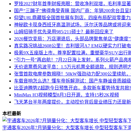
罗技2027财年首季财报亮眼：营收净利双增，毛利率显
国产“三蹦子”佛得角受青睐 国内厂商：年销200余台且
仰望U8L鼎藏版全国首批展车到店，四座布局配双零重
神秘欧卡现身西班牙高温测试场，沃尔沃等品牌或将迎来
山姆招骑手优先录用985/211硕士？最新回应来了
2026餐饮变局：万店潮退后，头部品牌聚焦单店“健康度
真实路况挑战2608公里！吉利银河A7 EM以硬实力打破
极氪9X五座版上市，尊享配置拉满，重塑豪华SUV出行
“引力一号”再启航！7月22日海上发射，系列火箭产品亮
天价退票费风波平息：1.5万元机票全额退款，规则透明
张雪首款电摩参数揭晓！50kW强劲动力配300公里续航
车载音响怎么选？懂车帝拆解测试：国产车静谧音质越级
比亚迪腾势Z超跑今日预售开启，多款新车蓄势待发共掀
MiniMax H3视频模型8月3日开源，支持15秒2K视频
飞天茅台半年两度提价，主动控价背后是业绩压力还是新
本栏最新
宇通客车2026年7月销量分化：大型客车增长 中型轻型客车下