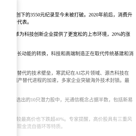
份创下的3550元纪录至今未被打破。2020年前后，消费升
企业成为代表。
册制改革为科技创新企业提供了更宽松的上市环境，20%的涨
国经济增长动能的转换，科技和高端制造正在取代传统基建和消
是不可替代的技术壁垒，寒武纪在AI芯片领域、源杰科技在
%。第四是国产替代进程的加速，多家企业突破海外技术封锁。最
特定标准筛选出的10只潜力股中，光通信概念占据半数，包括新易
州茅台较最高价也下跌超40%。专家提醒，高价股具有三重风
定订单和现金流自循环等特质。