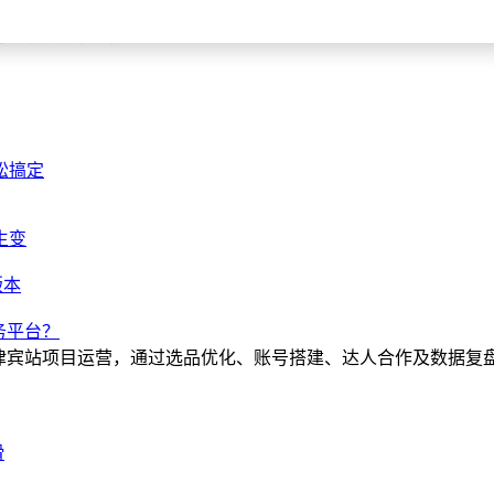
性驱动，到消费升级推动，再到科技革命引领，每个阶段的千元
分析和风险控制。
松搞定
生变
版本
务平台？
菲律宾站项目运营，通过选品优化、账号搭建、达人合作及数据复
滑