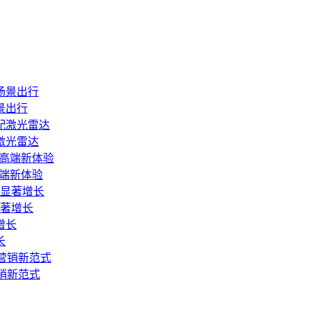
景出行
激光雷达
高端新体验
显著增长
长
销新范式