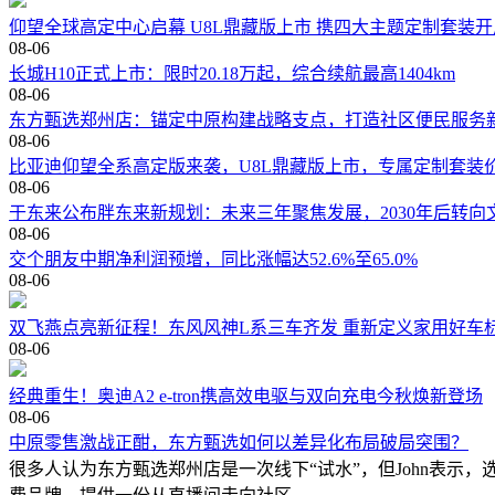
仰望全球高定中心启幕 U8L鼎藏版上市 携四大主题定制套装
08-06
长城H10正式上市：限时20.18万起，综合续航最高1404km
08-06
东方甄选郑州店：锚定中原构建战略支点，打造社区便民服务
08-06
比亚迪仰望全系高定版来袭，U8L鼎藏版上市，专属定制套装
08-06
于东来公布胖东来新规划：未来三年聚焦发展，2030年后转向
08-06
交个朋友中期净利润预增，同比涨幅达52.6%至65.0%
08-06
双飞燕点亮新征程！东风风神L系三车齐发 重新定义家用好车
08-06
经典重生！奥迪A2 e-tron携高效电驱与双向充电今秋焕新登场
08-06
中原零售激战正酣，东方甄选如何以差异化布局破局突围？
很多人认为东方甄选郑州店是一次线下“试水”，但John表