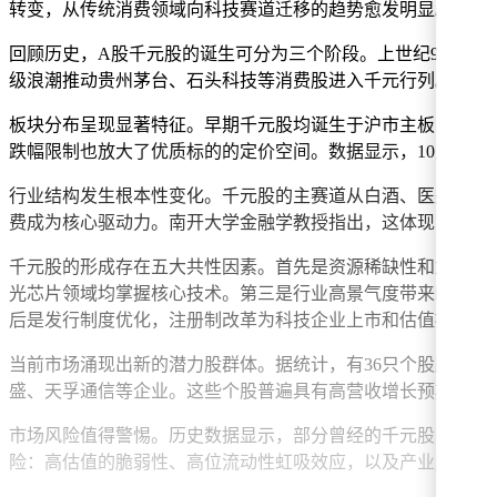
转变，从传统消费领域向科技赛道迁移的趋势愈发明显。
回顾历史，A股千元股的诞生可分为三个阶段。上世纪90年代初
级浪潮推动贵州茅台、石头科技等消费股进入千元行列。当前
板块分布呈现显著特征。早期千元股均诞生于沪市主板，而近五
跌幅限制也放大了优质标的的定价空间。数据显示，10只千元
行业结构发生根本性变化。千元股的主赛道从白酒、医美等消
费成为核心驱动力。南开大学金融学教授指出，这体现了资本市
千元股的形成存在五大共性因素。首先是资源稀缺性和龙头地
光芯片领域均掌握核心技术。第三是行业高景气度带来的业绩增长
后是发行制度优化，注册制改革为科技企业上市和估值提升创
当前市场涌现出新的潜力股群体。据统计，有36只个股股价位于
盛、天孚通信等企业。这些个股普遍具有高营收增长预期和机
市场风险值得警惕。历史数据显示，部分曾经的千元股已出现大
险：高估值的脆弱性、高位流动性虹吸效应，以及产业周期切