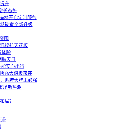
著提升
呈增长态势
力座椅开启定制服务
驾驶室全新升级
”突围
电混续航天花板
新体验
相航天日
方能安心出行
，快充大踏板来袭
，贴牌大牌未必强
市场新热潮
布局？
滑