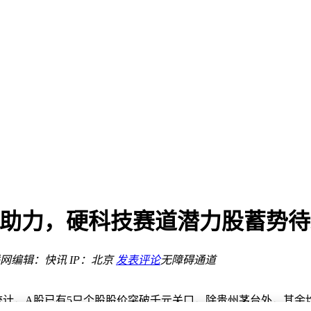
务平台？
滑
开启高端定制新篇
新样本
价格公布
文化研究分享
素助力，硬科技赛道潜力股蓄势待
标准
网
编辑：快讯
IP：北京
发表评论
无障碍通道
务平台？
统计，A股已有5只个股股价突破千元关口，除贵州茅台外，其余