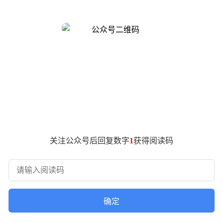
，飞乐股份和真空电子凭借市场稀缺性成为首批千元股，其中飞乐股
阶段，AI技术革命催生新一批科技千元股，寒武纪、源杰科技等
年新增的7只千元股全部来自创业板和科创板。这两个板块的注
股中有6只通过注册制发行上市。
费领域，全面转向芯片、光模块等科技领域。这种变迁反映了中
场对"科技+高端智造"发展范式的认可。
位，如早期的飞乐股份和真空电子在电子行业具有垄断优势。其次
，中际旭创2025年股价涨幅超400%，2026年继续上涨65
关注公众号后回复数字
1
获得阅读码
造了条件。
300-1000元区间，主要分布在半导体、光通信等赛道。通过
构高持仓特征，但同时也面临估值较高的风险。
幅回调。石头科技、爱美客等个股自突破千元后股价"腰斩"，贵
确定
换带来的不确定性。真正可持续的千元股需要具备技术代差、稳