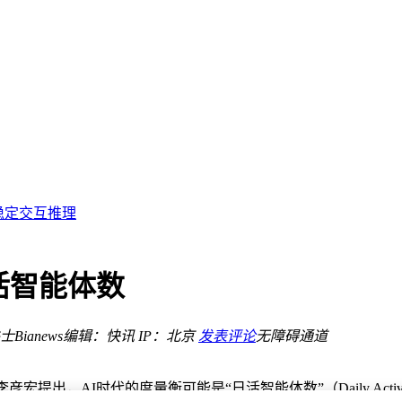
优化，操作更流畅
全底线
局
导航超便捷
ni主应用
时稳定交互推理
产业活力
手
活智能体数
优化，操作更流畅
Bianews
编辑：快讯
IP：北京
发表评论
无障碍通道
人李彦宏提出，AI时代的度量衡可能是“日活智能体数”（Daily Act