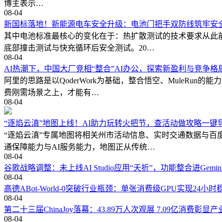
博主表示…
08-04
新国标落地！新能源电车安全升级：电池门把手双防线筑牢安
其中电池标准最核心的变化在于：热扩散测试的技术要求从此前
底部撞击测试与快充循环后安全测试。20…
08-04
AI热潮下，中国大厂竞相“整合”AI办公，探索新盈利与竞争格
阿里的思路是以QoderWork为基础，整合悟空、MuleR
费刚需场景之上，才能有…
08-04
“逐焰云滇”地图上线！AI助力玩转火把节，查活动做攻略一键
“逐焰云滇”专属地图将相关州市活动信息、实时交通数据与百
通保障能力与AI服务能力，地图正从传统…
08-04
谷歌战略调整：未上线AI Studio应用“夭折”，功能整合进Gemi
08-04
高德ABot-World-0突破行业瓶颈：单张消费级GPU实现24小
08-04
第二十三届ChinaJoy落幕：43.89万人次观展 7.09亿消费彰显
08-04