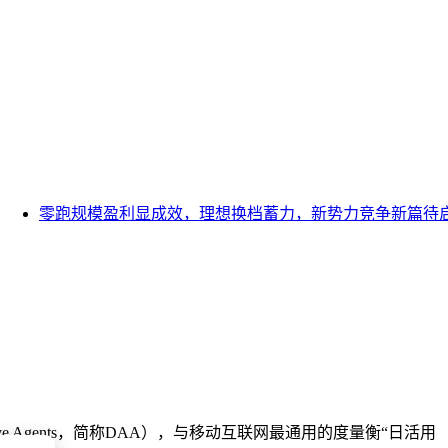
零跑规模盈利显成效，理想换档蓄力，新势力竞争新篇待启
0
ive Agents，简称DAA），与移动互联网最通用的度量衡“日活用