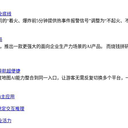
全底线
的“着火、爆炸前5分钟提供热事件报警信号”调整为“不起火、
局
un的能力，推出一款更强大的面向企业生产力场景的AI产品。 而
导航超便捷
度地图AI能力整合到同一入口，让游客无需反复切换多个平台
ni主应用
时稳定交互推理
产业活力