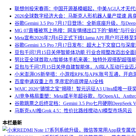
联想创投宋春雨：中国开源基模崛起，中美AGI人才无
2026全球数字经济大会：马斯克人形机器人量产提速 具
谷歌Gemini 3.5 Pro 7月17日登场：全新底座升级，与Deep
MG 07直播被骂上热搜：网友情绪出口下的“躺枪”与行
Meta宣布2026年7月6日正式下线Llama API 用户可迁
谷歌Gemini 3.5 Pro 7月17日发布：超大上下文窗口
豆包千问7月15日关停智能体功能 行业合规整改迈出全
努比亚全球首款AI智能体手机来袭：独特外观搭配超强能
豆包与千问7月15日关停自建智能体，AI拟人互动行业
小米澎湃OS新举措：小游戏RPK与APK账号互通，开启
百度申请双重上市 李彦宏的底牌是AI全栈
WAIC 2026“镇馆之宝”揭晓！智元远征A3 Ultra成唯一
AI竞争格局重塑：Meta或半年超谷歌，与OpenAI、Anthr
谷歌跳票之后终定档：Gemini 3.5 Pro七月硬刚DeepSe
马斯克xAI推Grok 4.5：性价比路线搅动AI模型市场风云
本栏最新