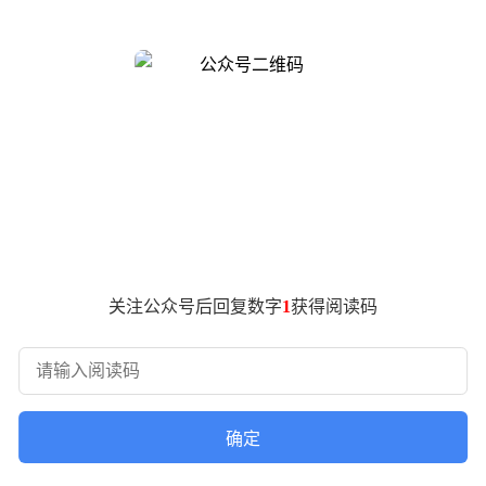
Token不一定代表终局，它代表成本，并不代表收益；它衡量的
在给人类干活，并交付结果。这比无谓的Token消耗，更接近价值
义：一是智能体的自我进化，从被动响应到从环境中不断吸取营养
，从人与人的分工协作，到人与智能体的混合编队，成为超级组织
从未有过的大机会。而机会靠行动兑现。没有行动，就没有改变！
关注公众号后回复数字
1
获得阅读码
确定