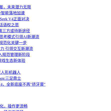
代差，未来潜力无限
身智能落地加速
Seek V4正面对决
业话语权之思
移至第三方或待新途径
与深度思考模式引领AI新潮流
面规范化关键一步
力 引领交互新潮流
迈入规范管理新阶段
游戏生态新体验
获奖人形机器人
opic三足鼎立
ek V4，全新底座不再"挤牙膏"