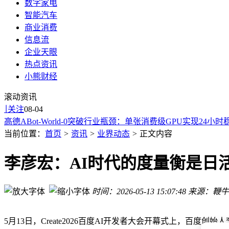
数字家电
智能汽车
商业消费
信息流
华为Mate 90系列9月发布！首发韬定律麒麟芯片
企业天眼
小米REDMI Note 17系列系统升级，微信等常用App获专属
热点资讯
新国标落地！新能源电车安全升级：电池门把手双防线筑牢安
小熊财经
AI热潮下，中国大厂竞相“整合”AI办公，探索新盈利与竞争格
“逐焰云滇”地图上线！AI助力玩转火把节，查活动做攻略一键
滚动资讯
谷歌战略调整：未上线AI Studio应用“夭折”，功能整合进Gemi
关注
08-04
高德ABot-World-0突破行业瓶颈：单张消费级GPU实现24小
第二十三届ChinaJoy落幕：43.89万人次观展 7.09亿消费彰显
当前位置：
首页
>
资讯
>
业界动态
>
正文内容
"电车小飞"等自媒体抹黑企业被处置 法律严惩商业诋毁行为
开润股份回应合作传闻：与戴尔等IT客户合作，暂未与华为携
李彦宏：AI时代的度量衡是日
华为Mate 90系列9月发布！首发韬定律麒麟芯片
小米REDMI Note 17系列系统升级，微信等常用App获专属
时间：2026-05-13 15:07:48
来源：鞭牛士
5月13日，Create2026百度AI开发者大会开幕式上，百度创始