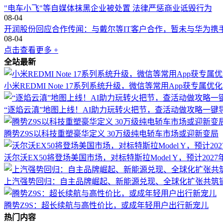
"电车小飞"等自媒体抹黑企业被处置 法律严惩商业诋毁行为
08-04
开润股份回应合作传闻：与戴尔等IT客户合作，暂未与华为携
08-04
点击查看更多 +
全站最新
小米REDMI Note 17系列系统升级，微信等常用App获专属
“逐焰云滇”地图上线！AI助力玩转火把节，查活动做攻略一键
腾势Z9S以科技重塑豪华定义 30万级纯电轿车市场或迎新变局
沃尔沃EX50将登场美国市场，对标特斯拉Model Y，预计2027
上汽强势回归：自主品牌崛起、新能源兑现、全球化扩张共筑
腾势Z9S：超长续航与高性价比，或成年轻用户出行新宠儿
热门内容