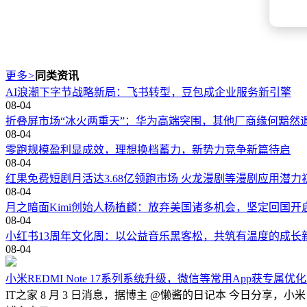
更多
>
同类资讯
AI浪潮下字节战略新局：飞书转型，豆包成企业服务新引擎
08-04
折叠屏市场“冰火两重天”：华为高端突围，其他厂商缘何黯然
08-04
零跑规模盈利显成效，理想换档蓄力，新势力竞争新篇待启
08-04
红果免费短剧月活达3.68亿领跑市场 火龙漫剧等漫剧应用潜力
08-04
月之暗面Kimi创始人杨植麟：放弃美国诸多机会，坚定回国开
08-04
小红书13周年文化周：以公益音乐黑客松，共筑有温度的成长
08-04
小米REDMI Note 17系列系统升级，微信等常用App获专属
IT之家 8 月 3 日消息，据博主 @懒酱的日记本 今日分享，