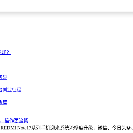
退场？
初显
启创业征程
新篇
优化，操作更流畅
小米 REDMI Note17系列手机迎来系统流畅度升级，微信、今日