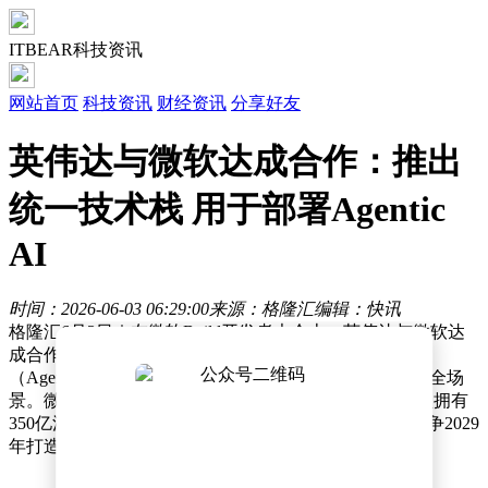
ITBEAR科技资讯
网站首页
科技资讯
财经资讯
分享好友
英伟达与微软达成合作：推出
统一技术栈 用于部署Agentic
AI
时间：2026-06-03 06:29:00
来源：格隆汇
编辑：快讯
格隆汇6月3日｜在微软Build开发者大会上，英伟达与微软达
成合作，推出统一技术栈，用于部署代理式人工智能
（Agentic AI），覆盖从Windows设备到云端再到本地的全场
景。微软还推出首个AI推理模型Mai-Thinking-1，该模型拥有
350亿活跃参数；同时发布新款量子芯片Majorana 2，力争2029
年打造出实用型量子计算机。