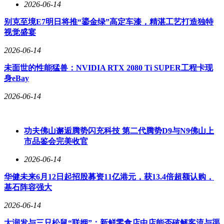
2026-06-14
别克至境E7明日将推“鎏金绿”高定车漆，精湛工艺打造独特
视觉盛宴
2026-06-14
作为零跑C系列的最新成员，这三款车型涵盖了从紧凑型到中
未面世的性能猛兽：NVIDIA RTX 2080 Ti SUPER工程卡现
大型SUV的细分市场，标志着零跑在该领域的布局已全面完
身eBay
成。其中，全新C10定位紧凑型SUV，主打年轻消费群体；
C11作为中型SUV，兼顾了空间与性能；而C16则定位于中大
2026-06-14
型SUV，提供更宽敞的驾乘体验和更丰富的配置选择。
功夫佛山邂逅腾势闪充科技 第二代腾势D9与N9佛山上
市品鉴会完美收官
2026-06-14
华健未来6月12日起招股募资11亿港元，获13.4倍超额认购，
基石阵容强大
2026-06-14
大润发与三只松鼠“联姻”：新鲜零食店中店能否破解客流与渠