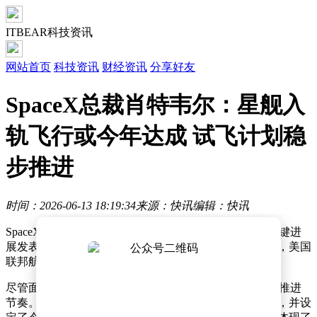
ITBEAR科技资讯
网站首页
科技资讯
财经资讯
分享好友
SpaceX总裁肖特韦尔：星舰入
轨飞行或今年达成 试飞计划稳
步推进
时间：2026-06-13 18:19:34
来源：快讯
编辑：快讯
SpaceX公司总裁格温妮・肖特韦尔近日就星舰项目的关键进
展发表了看法。她指出，星舰能否按计划开展轨道试飞，美国
联邦航空管理局（FAA）的审批结果将起到决定性作用。
尽管面临监管审批的不确定性，SpaceX仍保持着积极的推进
节奏。肖特韦尔透露，公司计划每月执行一次试飞任务，并设