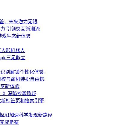
代差，未来潜力无限
力 引领交互新潮流
游戏生态新体验
获奖人形机器人
opic三足鼎立
人脸识别解锁个性化体验
调校与痛机装扮自由搭
智享新体验
？》深陷抄袭质疑
改新标签页和搜索引擎
共探AI加速科学发现新路径
月完成备案