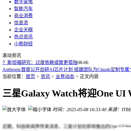
数字家电
智能汽车
商业消费
信息流
企业天眼
热点资讯
马斯克携手英伟达打造太空AI大脑，开启人类算力宇宙新篇章
小熊财经
小牛灵犀AIOS斩获红点奖，两轮电动车行业软件交互体验迈
滚动资讯
谷歌自有品牌蓝牙追踪器Pixel Tag将发布，欧洲售价34.99欧元对
”？斯坦福研究：过度依赖或致更孤独
Anthropic首度公开自研AI芯片计划 组建团队为Claude定制专属
08-06
菜鸟“全球三日达”来袭，15条核心线路72小时门到门，跨境物
谷歌AI部门重大调整：27年老将杰夫·迪恩离职创业 新公司聚焦
当前位置：
首页
>
资讯
>
业界动态
>
正文内容
Meta发布AI编程智能体Muse Code 以低价策略入局挑战OpenAI与An
小米汽车澎程系列：高速爆胎时150毫秒响应 极端工况下稳控
三星Galaxy Watch将迎One UI
马斯克官宣：SpaceX全面拥抱英伟达 携手打造太空AI算力新
字节跳动SeedRealtime音视频大模型亮相豆包App，技术突
时间：2025-05-08 16:33:40
来源：ITBE
马斯克携手英伟达打造太空AI大脑，开启人类算力宇宙新篇章
小牛灵犀AIOS斩获红点奖，两轮电动车行业软件交互体验迈
近期，科技新闻界传来消息，三星计划在即将推出的One UI Watc