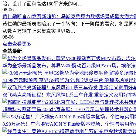
验，设计了面积高达160平方米的可…
08-06
黄仁勋断言AI竞赛新趋势：马斯克凭算力数据场景成最大潜力
黄仁勋的最新表态暗示了一个转向：下一阶段的赢家，将是同时掌控
从数百万辆车上采集真实世界数…
08-06
点击查看更多 +
全站最新
华为全场景新品发布，尊界V800搅动百万级MPV市场，埃尔
43.98万元起预售 享界G9携华为全地形途灵平台 解锁多场景
双飞燕点亮新征程！东风风神L系三车齐发 重新定义家用好车
邦腾科技赋能宝马2026北京车展：LED显示与处理技术共筑创
8.98万起售！广汽埃安AION Y Plus新版本登场，个性与实用