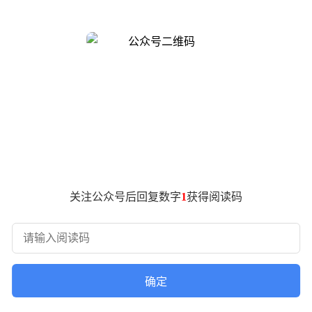
rkSysUI（版本4.0.57）APK文件，发现了相关代码证据，预示着Now B
智能手表上进行个性化定制。用户可以根据自己的喜好选择简洁模式，仅
。用户可以通过“双指捏合”手势快速打开Now Bar，无需繁琐
h上的具体应用场景。Now Bar将作为一个小部件系统，展示与用户
息。
关注公众号后回复数字
1
获得阅读码
实时运动比分，为运动爱好者带来更加贴心的服务。未来，三星还有可能进
确定