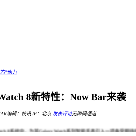
入新阶段
标苹果AirTag
“芯”动力
流再提速
AI科学应用
thropic
车身
 Watch 8新特性：Now Bar来袭
纪元
破引领行业新体验
AR
编辑：快讯
IP：北京
发表评论
无障碍通道
入新阶段
h 8系统中，为其Galaxy Watch系列智能手表引入一项备受期待的