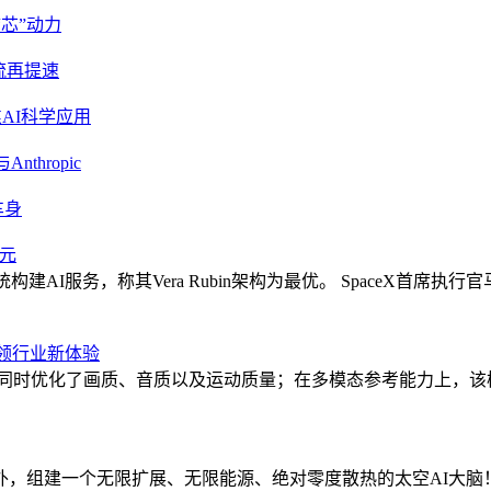
“芯”动力
流再提速
AI科学应用
thropic
车身
纪元
建AI服务，称其Vera Rubin架构为最优。 SpaceX首席执
破引领行业新体验
至30秒，同时优化了画质、音质以及运动质量；在多模态参考能力上，
组建一个无限扩展、无限能源、绝对零度散热的太空AI大脑！ 