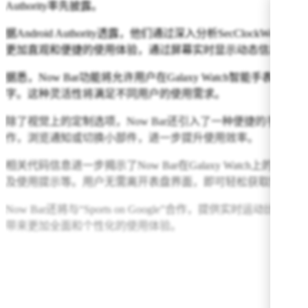
Authority率先披露。
据Android Authority透露，他们通过深入分析SecClockWo
更加直观和便捷的使用体验，通过屏幕实时显示动态信息。
据悉，Now Bar功能将允许用户在Galaxy Watch
字。这种灵活性将满足不同用户的使用需求。
除了视觉上的定制选项，Now Bar还引入了一种便捷的手势操作
作，浏览通知或切换小部件，进一步提升使用效率。
相关代码信息进一步揭示了Now Bar在Galaxy Watc
及使用提示等。用户无需离开表盘界面，即可轻松获取所需信
Now Bar还将与“Sports on Google”合作，提供
带来更加全面和个性化的使用体验。