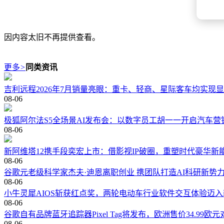
因内容太旧不再提供查看。
更多
>
同类资讯
吉利远程2026年7月销量亮眼：重卡、轻商、星际客车均实现
08-06
极狐阿尔法S5全场景AI发布会：以数字员工胡一一开启汽车营
08-06
新阿维塔12携手段奕宏上市：借影视IP破圈，重塑时代豪华新
08-06
谷歌元老级科学家杰夫·迪恩离职创业 携团队打造AI科研新势
08-06
小牛灵犀AIOS斩获红点奖，两轮电动车行业软件交互体验迈
08-06
谷歌自有品牌蓝牙追踪器Pixel Tag将发布，欧洲售价34.99欧元对
08-06