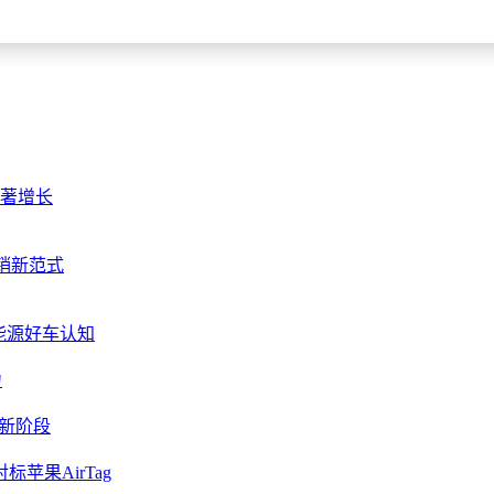
显著增长
销新范式
能源好车认知
力
入新阶段
标苹果AirTag