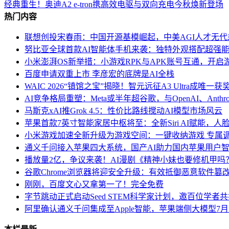
经典重生！奥迪A2 e-tron携高效电驱与双向充电今秋焕新登场
热门内容
联想创投宋春雨：中国开源基模崛起，中美AGI人才无
努比亚全球首款AI智能体手机来袭：独特外观搭配超强能
小米澎湃OS新举措：小游戏RPK与APK账号互通，开启
百度申请双重上市 李彦宏的底牌是AI全栈
WAIC 2026“镇馆之宝”揭晓！智元远征A3 Ultra成唯一
AI竞争格局重塑：Meta或半年超谷歌，与OpenAI、Anthr
马斯克xAI推Grok 4.5：性价比路线搅动AI模型市场风云
苹果首款7英寸智能家居中枢将至：全新Siri AI赋能，
小米游戏加速全新升级为游戏空间：一键收纳游戏 专属
通义千问接入苹果四大系统，国产AI助力国内苹果用户
播放量2亿，争议来袭！AI漫剧《精神小妹也要修机甲吗
谷歌Chrome浏览器将迎安全升级：有效抵御恶意软件篡
刚刚，百度文心又拿第一了！完全免费
字节跳动正式启动Seed STEM科学家计划，邀百位学者
阿里确认通义千问集成至Apple智能，苹果端侧大模型7