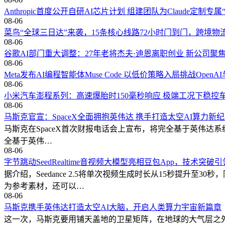
Anthropic首度公开自研AI芯片计划 组建团队为Claude定制专属
08-06
菜鸟“全球三日达”来袭，15条核心线路72小时门到门，跨境物
08-06
谷歌AI部门重大调整：27年老将杰夫·迪恩离职创业 新公司聚焦
08-06
Meta发布AI编程智能体Muse Code 以低价策略入局挑战OpenAI与An
08-06
小米汽车澎程系列：高速爆胎时150毫秒响应 极端工况下稳控
08-06
马斯克官宣：SpaceX全面拥抱英伟达 携手打造太空AI算力新
马斯克在SpaceX首次财报电话会上宣布，将完全基于英伟达系统构
全基于英伟…
08-06
字节跳动SeedRealtime音视频大模型亮相豆包App，技术突
据介绍，Seedance 2.5将单次视频生成时长从15秒提升
为参考素材，还可以…
08-06
马斯克携手英伟达打造太空AI大脑，开启人类算力宇宙新篇章
这一次，马斯克要用铺天盖地的卫星矩阵，在地球的大气层之外，