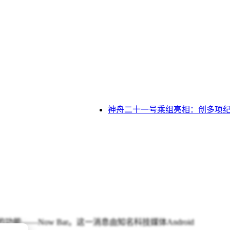
神舟二十一号乘组亮相：创多项纪录
功能——Now Bar。这一消息由知名科技媒体Android