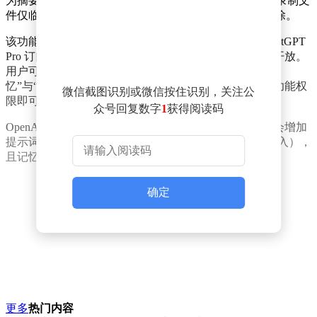
为摘要，并以 Markdown 文件格式保存在本地设备中。录制文
件仅临时存储，据 OpenAI 说明，会在六小时后自动删除。
该功能目前以可选预览版形式，面向 macOS 系统的 ChatGPT
Pro 订阅用户推出，但暂不面向欧盟、英国及瑞士地区开放。
用户可在 Codex 设置的“个性化”选项中，依次开启“记
忆”与“Chronicle”功能，并授予 macOS 屏幕录制与辅助功能权
微信截图识别或微信按住识别，关注公
限即可启用。
众号回复数字
1
获得阅读码
OpenAI 同时提醒：Chronicle 会快速消耗调用额度，还会增加
提示词注入攻击风险（恶意指令可能通过显示的网页植入），
且记忆内容在设备上以未加密形式存储。
确定
更多
热门内容