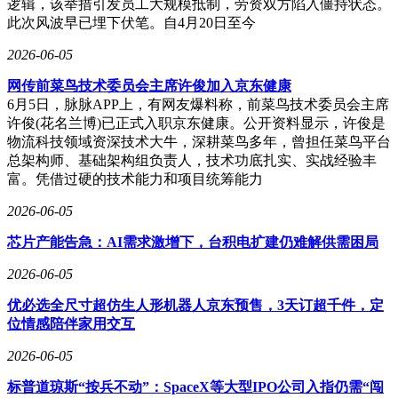
逻辑，该举措引发员工大规模抵制，劳资双方陷入僵持状态。
此次风波早已埋下伏笔。自4月20日至今
2026-06-05
网传前菜鸟技术委员会主席许俊加入京东健康
6月5日，脉脉APP上，有网友爆料称，前菜鸟技术委员会主席
许俊(花名兰博)已正式入职京东健康。公开资料显示，许俊是
物流科技领域资深技术大牛，深耕菜鸟多年，曾担任菜鸟平台
总架构师、基础架构组负责人，技术功底扎实、实战经验丰
富。凭借过硬的技术能力和项目统筹能力
2026-06-05
芯片产能告急：AI需求激增下，台积电扩建仍难解供需困局
2026-06-05
优必选全尺寸超仿生人形机器人京东预售，3天订超千件，定
位情感陪伴家用交互
2026-06-05
标普道琼斯“按兵不动”：SpaceX等大型IPO公司入指仍需“闯