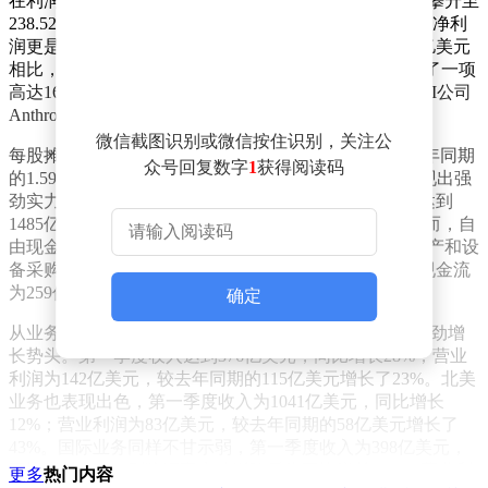
在利润方面，亚马逊同样表现出色。第一季度营业利润攀升至
238.52亿美元，较去年同期的184.05亿美元增长了30%。净利
润更是大幅跃升至302.55亿美元，与去年同期的171.27亿美元
相比，增长率高达77%。值得注意的是，净利润中包含了一项
高达168亿美元的税前收益，这部分收益源于亚马逊对AI公司
Anthropic的投资，并被计入非营业利润。
微信截图识别或微信按住识别，关注公
每股摊薄收益也实现了显著提升，达到2.78美元，较去年同期
众号回复数字
1
获得阅读码
的1.59美元增长了75%。在现金流方面，亚马逊同样展现出强
劲实力。截至2026年3月31日的12个月内，运营现金流达到
1485亿美元，较去年同期的1139亿美元增长了30%。然而，自
由现金流有所下降，降至12亿美元，这主要是由于房地产和设
备采购支出同比增加593亿美元所致，而去年同期自由现金流
为259亿美元。
确定
从业务板块来看，亚马逊的AWS云计算业务继续保持强劲增
长势头。第一季度收入达到376亿美元，同比增长28%；营业
利润为142亿美元，较去年同期的115亿美元增长了23%。北美
业务也表现出色，第一季度收入为1041亿美元，同比增长
12%；营业利润为83亿美元，较去年同期的58亿美元增长了
43%。国际业务同样不甘示弱，第一季度收入为398亿美元，
同比增长19%，剔除汇率变动影响后为同比增长11%；营业利
更多
热门内容