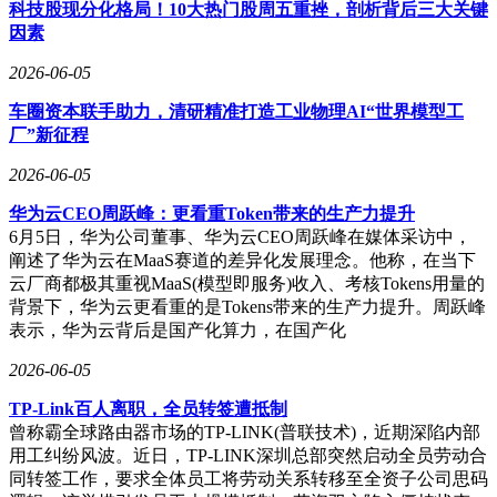
润为14亿美元，较去年同期的10亿美元增长了40%。
科技股现分化格局！10大热门股周五重挫，剖析背后三大关键
因素
对于即将到来的第二季度，亚马逊给出了积极的展望。公司预
计营收将介于1940亿美元至1990亿美元之间，同比增长16%至
2026-06-05
19%，这一预期包含了大约10个基点的汇率变化不利影响。同
车圈资本联手助力，清研精准打造工业物理AI“世界模型工
时，营业利润预计将介于200亿美元至240亿美元之间，而上年
厂”新征程
同期为192亿美元。这一展望显示出亚马逊对未来业务发展的
信心与期待。
2026-06-05
华为云CEO周跃峰：更看重Token带来的生产力提升
6月5日，华为公司董事、华为云CEO周跃峰在媒体采访中，
阐述了华为云在MaaS赛道的差异化发展理念。他称，在当下
云厂商都极其重视MaaS(模型即服务)收入、考核Tokens用量的
背景下，华为云更看重的是Tokens带来的生产力提升。周跃峰
表示，华为云背后是国产化算力，在国产化
2026-06-05
TP-Link百人离职，全员转签遭抵制
曾称霸全球路由器市场的TP-LINK(普联技术)，近期深陷内部
用工纠纷风波。近日，TP-LINK深圳总部突然启动全员劳动合
同转签工作，要求全体员工将劳动关系转移至全资子公司思码