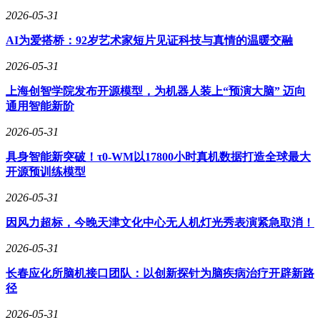
专家指出，“九章四号”的研发成功，标志着我国在低损耗光量
2026-05-31
子处理器领域实现规模与复杂度的双重飞跃。其技术路径为构
AI为爱搭桥：92岁艺术家短片见证科技与真情的温暖交融
建“万亿量子模式三维簇态”及未来“容错光量子计算硬件”提供
了关键支撑，进一步巩固了我国在全球光量子计算竞争中的领
2026-05-31
先地位。随着相关技术的持续突破，量子计算从实验室走向实
际应用的时间表正逐步清晰。
上海创智学院发布开源模型，为机器人装上“预演大脑” 迈向
通用智能新阶
2026-05-31
具身智能新突破！τ0-WM以17800小时真机数据打造全球最大
开源预训练模型
2026-05-31
因风力超标，今晚天津文化中心无人机灯光秀表演紧急取消！
2026-05-31
长春应化所脑机接口团队：以创新探针为脑疾病治疗开辟新路
径
2026-05-31