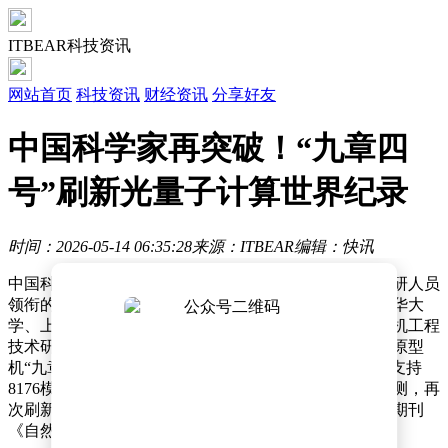
ITBEAR科技资讯
网站首页
科技资讯
财经资讯
分享好友
中国科学家再突破！“九章四
号”刷新光量子计算世界纪录
时间：2026-05-14 06:35:28
来源：ITBEAR
编辑：快讯
中国科学技术大学潘建伟、陆朝阳、张强、刘乃乐等科研人员
领衔的团队，联合济南量子技术研究院、山西大学、清华大
学、上海人工智能实验室、崂山实验室及国家并行计算机工程
技术研究中心等多家单位，成功研发出可编程量子计算原型
机“九章四号”。该设备以1024个量子压缩态作为输入，支持
8176模式运算，并首次实现3050个光子的精确操控与探测，再
次刷新光量子信息技术领域的世界纪录。国际权威学术期刊
《自然》于近日发表了这一突破性成果。