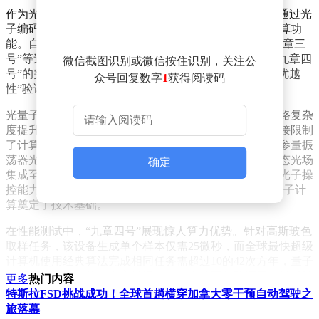
作为光量子计算领域的代表性成果，“九章”系列原型机通过光
子编码量子比特，利用对光子的量子操控与测量实现计算功
能。自2020年首次问世以来，该系列历经“九章二号”“九章三
号”等迭代升级，持续突破计算规模与效率瓶颈。此次“九章四
微信截图识别或微信按住识别，关注公
号”的突破，标志着我国在光量子计算领域实现从“量子优越
众号回复数字
1
获得阅读码
性”验证到规模化应用的跨越式发展。
光量子计算的核心挑战在于光子损耗问题。随着编码线路复杂
度提升，光子在传输与处理过程中的损耗显著增加，直接限制
了计算规模。研究团队针对这一难题，开发出高效率光参量振
荡器光源与时空混合编码干涉仪，将1024个高效率压缩态光场
确定
集成至8176模式线路中，通过连接度的立方级扩展，将光子操
控能力从“九章三号”的255个提升至3050个，为大规模量子计
算奠定了技术基础。
在性能测试中，“九章四号”展现惊人算力优势。针对高斯玻色
取样任务，该设备生成单个样本仅需25微秒，而全球最快超级
计算机使用经典算法完成相同任务需超过10的42次方年，量子
计算优势达到10的54次方量级。这一突破不仅验证了光量子计
更多
热门内容
算在特定问题上的指数级加速能力，也为解决密码学、材料科
特斯拉FSD挑战成功！全球首趟横穿加拿大零干预自动驾驶之
学等领域复杂问题提供了全新工具。
旅落幕