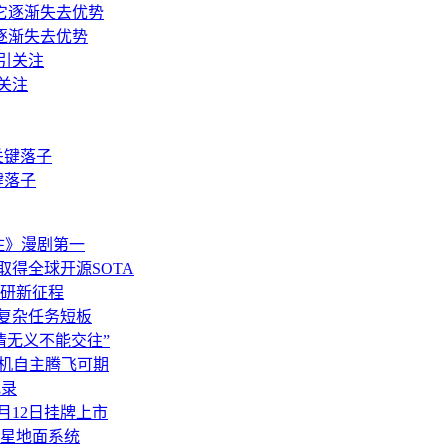
逐渐失去优势
关注
键落子
住》漫剧第一
M-5.1取得全球开源SOTA
研新征程
补齐复杂任务短板
情无义不能交往”
飞机自主腾飞可期
纪录
6月12日挂牌上市
卫星地面系统