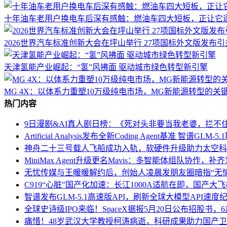
十年油车老用户换电车后深有感触：燃油车四大短板，正让它
2026世界汽车标准创新大会在坪山举行 27项国标外文版发布引
天津氢能产业崛起：“氢”风拂面 驱动城市绿色转型新引擎
MG 4X：以体系力重塑10万级纯电市场，MG新能源转型的关
热门内容
9日漫剧&AI真人剧日榜：《死对头非要当我老婆，拦不
Artificial Analysis发布全新Coding Agent基准 智谱GL
神舟二十三号载人飞船成功入轨，软硬件升级助力太空科
MiniMax Agent升级更名Mavis：多智能体组队协作，
无忧传媒与王暖暖解约后，创始人凌晨发朋友圈暗指“无
C919“心脏”国产化加速：长江1000A适航在即，国产大
智谱发布GLM-5.1高速版API，刷新全球大模型API速度
全球史诗级IPO来临！SpaceX据报5月20日公布招股书，
痛惜！48岁武汉大学教授柯涛病逝，科研成果助力国产