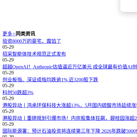
更多
>
同类资讯
验资8000万的豪宅，露馅了
05-29
招采智能体技术规范正式发布
05-29
超越OpenAI！Anthropic估值逼近万亿美元 成全球最有价值AI
05-29
创业板指、深证成指均跌逾1% 近3200股下跌
05-29
科创50跌超3%
05-29
港股异动丨鸿承环保科技大涨超13%，5月国内硫酸市场延续涨
05-29
港股异动丨重磅规划引爆市场！内房股集体狂飙，碧桂园涨超26
05-29
国际能源署：预计石油投资将连续第三年下降 2026年跌破500
05-29