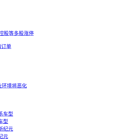
控股等多股涨停
购订单
业环境将恶化
车型
纪元