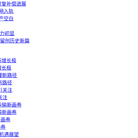
修复补偿进展
组网入轨
产空白
潜力初显
留创历史新篇
增长极
新路径
关注
输新画卷
画卷