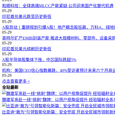
和顺科技：全球高端MLCC产能紧缺 公司迎来国产化替代机遇
05-29
印尼盾兑美元跌至历史新低
05-29
A股异动丨重磅规划引爆A股！地产概念股狂飙，万科A、绿地
05-29
英特尔扩产EMIB封装产能 推进大规模材料、零部件、设备采
05-29
印尼盾兑美元续刷历史新低
05-29
A股半导体股集体下挫，中芯国际跌超5%
05-29
机构：美国CEO信心指数暴跌，40%受访者预计未来六个月商
05-29
点击查看更多 +
全站最新
魏建军亲赴一线“挑刺”魏牌：以用户视角促提升 经验辐射全系
比亚迪“敢为”引领智能化新篇：安全兜底 开启全民城市领航新