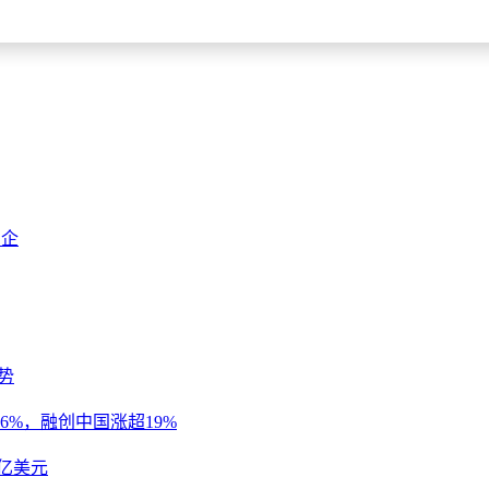
创企
势
%，融创中国涨超19%
0亿美元