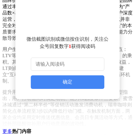
品牌价值计算存在两种典型模式：以小米为代表的渠道型品牌
通过丰富产品矩阵扩大用户覆盖面，其价值公式可简化为“产
品数×单款利润”；以苹果为代表的生态型品牌则聚焦用户深度
运营，价值公式表现为“用户数×单用户价值”。两种模式并非
完全对立，但在私域场景下，后者更符合“用户体验优先”的本
质要求。当企业过度追求产品品类扩张时，可能因服务能力分
散导致用户体验下降，最终损害品牌价值。
微信截图识别或微信按住识别，关注公
众号回复数字
1
获得阅读码
用户生命周期价值（LTV）的构成要素揭示了运营关键点：
LTV等于用户单位时间收益（ARPU）与生命周期（LT）的乘
积。其中ARPU包含直接消费收益和广告、加盟等间接收益，
LT则由用户互动频次与单次时长共同决定。这要求企业建
立“互动频次提升-留存周期延长-商业价值增长”的正向循环机
制。
确定
提升用户互动频次需运用行为设计学原理。福格行为模型指
出，用户行动需同时满足动机、能力和触发条件三要素。蜜雪
冰城通过“第二杯半价”等促销活动激发消费动机，瑞幸咖啡则
简化点单流程至3步以内降低行动门槛。在触发机制方面，两
家企业均采用定时推送优惠信息、会员日专属活动等方式，通
过外部提醒弥补用户行动意愿的波动性。
更多
热门内容
延长单次互动时长可借助目标梯度效应。瑞幸咖啡的会员体系