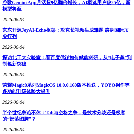
谷歌Gemini App月活超9亿翻倍增长，AI概览用户破25亿，新
将成长路径拆解为7个等级，每个阶段设置明确的小蓝豆积分
模型将至
门槛。用户通过APP可实时查看积分进度条，每升级获得折扣
券、优先购等权益，形成“任务完成-即时反馈-新目标出现”的
2026-06-04
闭环。顶级会员享有的私人咖啡顾问等专属服务，进一步强化
京东开源JoyAI-Echo框架：攻克长视频生成难题 跻身国际顶
了高价值用户的身份认同感。
尖行列
商业变现需要同时激活用户的“占便宜心理”与“需求认知”。瑞
2026-06-04
幸咖啡运用锚定效应，在菜单显著位置标注单品原价与券后价
对比；通过季节限定款制造稀缺感，利用禀赋效应让用户产
探访北工大实验室：看百度伐谋如何赋能科研，从“电子鼻”到
生“拥有即合理”的心理。在需求唤醒方面，企业根据早高峰、
制氢新突破
下午茶等时段特点推送对应产品，同时营造“办公室全员瑞
幸”的社交场景，利用从众心理触发非计划性消费。当用户形
2026-06-04
成“特定场景=特定品牌”的条件反射时，消费决策过程将大幅
荣耀Magic8系列MagicOS 10.0.0.160版本推送，YOYO创作等
缩短。
多功能升级体验大提升
2026-06-04
半个世纪争论不休：Tab与空格之争，是技术分歧还是极客
的“部落图腾”？
2026-06-04