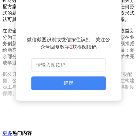
针对外界关注的个人持股情况，俞敏洪透露曾主动婉拒相关分
配方案。他强调自东方甄选创立以来，自己始终未领取任何形
式的薪酬。但经董事会及股东集体商议，认为需要以股权形式
认可其长期投入，以平衡个人贡献与公司发展之间的关系。
在资金使用规划方面，俞敏洪明确承诺将兑现后的税后收益划
分为三个方向：首部分用于设立专项奖励基金，重点表彰在业
微信截图识别或微信按住识别，关注公
务创新、团队建设等领域表现突出的员工；第二部分全额捐赠
众号回复数字
1
获得阅读码
给新东方公益基金会，专项支持农村地区中小学教育发展；剩
余部分将定向资助北京大学，帮助来自农村地区的在校学生完
成学业。
据公开信息显示，此次激励计划中俞敏洪个人获得180万股配
额。公司方面表示，通过长效激励机制的持续实施，旨在构建
确定
员工与企业共同成长的利益共同体，为业务稳定发展提供制度
保障。
更多
热门内容