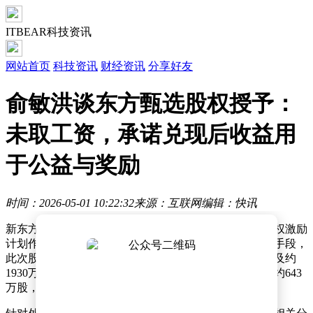
ITBEAR科技资讯
网站首页
科技资讯
财经资讯
分享好友
俞敏洪谈东方甄选股权授予：
未取工资，承诺兑现后收益用
于公益与奖励
时间：2026-05-01 10:22:32
来源：互联网
编辑：快讯
新东方教育集团董事长俞敏洪近日就东方甄选实施的股权激励
计划作出详细说明。他指出，作为上市公司常规的管理手段，
此次股权分配延续了公司每三年一轮的激励周期，共涉及约
1930万股普通股，将通过三年时间分批发放，每年兑现约643
万股，覆盖范围包括300名核心员工及管理层。