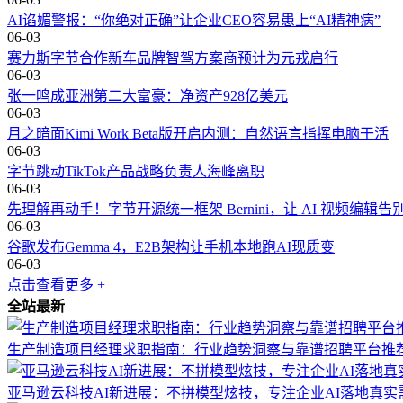
AI谄媚警报：“你绝对正确”让企业CEO容易患上“AI精神病”
06-03
赛力斯字节合作新车品牌智驾方案商预计为元戎启行
06-03
张一鸣成亚洲第二大富豪：净资产928亿美元
06-03
月之暗面Kimi Work Beta版开启内测：自然语言指挥电脑干活
06-03
字节跳动TikTok产品战略负责人海峰离职
06-03
先理解再动手！字节开源统一框架 Bernini，让 AI 视频编辑告
06-03
谷歌发布Gemma 4，E2B架构让手机本地跑AI现质变
06-03
点击查看更多 +
全站最新
生产制造项目经理求职指南：行业趋势洞察与靠谱招聘平台推
亚马逊云科技AI新进展：不拼模型炫技，专注企业AI落地真实