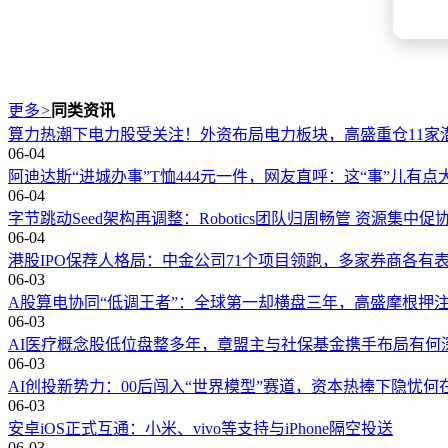
更多
>
同类资讯
算力热潮下电力股受关注！外资布局电力板块，高盛重仓11家
06-04
阿迪达斯“进城办事”T恤444元一件，网友直呼：这“事”儿有点
06-04
字节跳动Seed架构再调整：Robotics团队归周畅管 资源集中促
06-04
港股IPO保荐人格局：中金公司71个项目领跑，多家券商各有
06-03
A股算电协同“低调王者”：全球第一却横盘三年，高盛摩根押
06-03
AI医疗概念股低位盘整多年，章盟主与社保基金携手布局有何
06-03
AI创投新势力：00后闯入“世界模型”赛道，资本热捧下隐忧何
06-03
安卓iOS正式互通：小米、vivo等支持与iPhone隔空投送
06-03