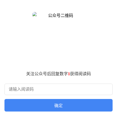
百度自主研发的Once-for-All弹性训练方法，通过动态
第14位的成绩跻身前列。该模型在Agentic能力测试中展现出不俗表
深度搜索Agent任务中，电子表格工具操作能力较头部模型存在明显差距
QA）和复杂指令遵循（AdvanceIF）两个维度表现突出，仅次于G
排名末位，与头部产品存在显著性能差异。这种能力分布特点在创
数学题解答场景，模型通过指示变量法和分布法给出完全正确的
然基础数据处理能力达标，但复杂表格生成仍需多次指令修正。编
关注公众号后回复数字
1
获得阅读码
、奖励计算和智能体循环四个核心环节独立部署。通过FP8低精
"专家训练-能力融合"双轨机制，通过在线策略蒸馏技术实现代码
-3.1 Pro水平。该模型在国产大模型阵营中持续保持领先地位
部模型的差距。
确定