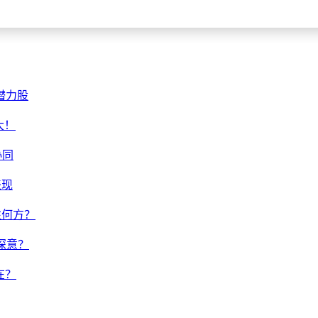
潜力股
大！
协同
表现
注何方？
深意？
在？