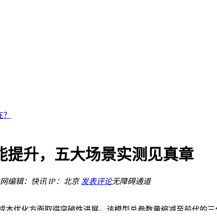
别“碰运气”
注何方？
深意？
在？
性能提升，五大场景实测见真章
网
编辑：快讯
IP：北京
发表评论
无障碍通道
别“碰运气”
注何方？
练成本优化方面取得突破性进展。该模型总参数量缩减至前代的三