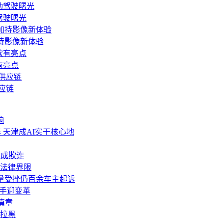
驾驶曙光
加持影像新体验
有亮点
应链
响
 天津成AI实干核心地
构成欺诈
法律界限
，销量受挫仍百余车主起诉
助手迎变革
篇章
拉黑