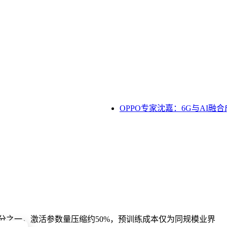
OPPO专家沈嘉：6G与AI融合
分之一，激活参数量压缩约50%，预训练成本仅为同规模业界