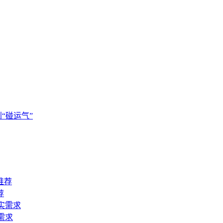
别“碰运气”
荐
需求