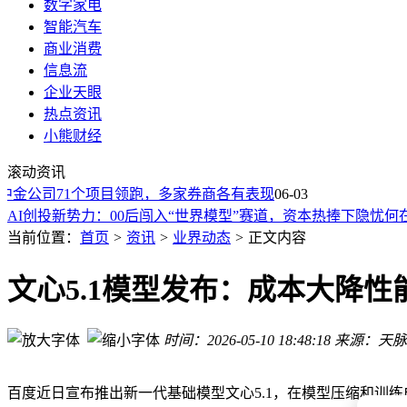
数字家电
智能汽车
商业消费
信息流
企业天眼
热点资讯
小熊财经
先理解再动手！字节开源统一框架 Bernini，让 AI 视频编辑告
滚动资讯
A股算电协同“低调王者”：全球第一却横盘三年，高盛摩根押
中金公司71个项目领跑，多家券商各有表现
AI医疗概念股低位盘整多年，章盟主与社保基金携手布局有何
06-03
AI创投新势力：00后闯入“世界模型”赛道，资本热捧下隐忧何
安卓iOS正式互通：小米、vivo等支持与iPhone隔空投送
当前位置：
首页
>
资讯
>
业界动态
>
正文内容
AI谄媚警报：“你绝对正确”让企业CEO容易患上“AI精神病”
赛力斯字节合作新车品牌智驾方案商预计为元戎启行
文心5.1模型发布：成本大降
张一鸣成亚洲第二大富豪：净资产928亿美元
月之暗面Kimi Work Beta版开启内测：自然语言指挥电脑干活
时间：2026-05-10 18:48:18
来源：天脉
字节跳动TikTok产品战略负责人海峰离职
先理解再动手！字节开源统一框架 Bernini，让 AI 视频编辑告
A股算电协同“低调王者”：全球第一却横盘三年，高盛摩根押
百度近日宣布推出新一代基础模型文心5.1，在模型压缩和训