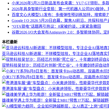
小米2026年5月21日新品发布会来袭：YU7 GT领衔，
2026年具身智能行业变局：第一代机器人公司IPO敲钟
百度文心大模型5.1发布：多维弹性预训练加持，搜索能
Google I O 2026 5月20日启幕，聚焦AI前沿，共探科
“OTA锁电”话题再引热议：8家被约谈，2家紧急撤回
谷歌2026 I/O大会发布Antigravity 2.0：多智能体协
本栏最新
亚马逊云科技AI新进展：不拼模型炫技，专注企业AI落地真实
驭势科技吴甘沙：历经芯片创新“死亡谷”，十年磨剑终迎自动
小米17T系列6月8日发布：首发徕卡live动态照，双画质水印
粤港澳车展“最”车型盘点：小米奥迪领衔，性能豪华代步款款
雄魂美学遇上华为乾崑！全新猛士M817预售37万起，解锁越