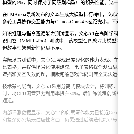
模型的6%，同时保持了同级别模型中的领先性能。这一成果得益于
在LMArena最新发布的文本生成大模型排行榜中，文心5.1以全球
多轮工具协作交互能力与Claude-Opus-4.6差距微小。不过在
知识推理与指令遵循能力测试显示，文心5.1在高阶学科知识推理（GP
识问答（MMLU-Pro）测试中，该模型在四款对比模型中
但故事框架创新性仍显不足。
实际场景测试中，文心5.1展现出差异化的能力表现。在高考
比表格，并提供场景化使用建议。电子表格操作测试显示，虽
遮挡和交互失效问题，横版跑酷游戏代码则完全无法运行。
技术架构层面，文心5.1采用分离式模块设计，将训练、推理
时，将CPU闲置算力利用率提升30%。后训练流程创新采用
通道。
内部评测数据显示，文心5.1的创意写作能力已接近Gemini
和复杂办公场景适应性方面，仍需通过后续迭代缩小与国际头