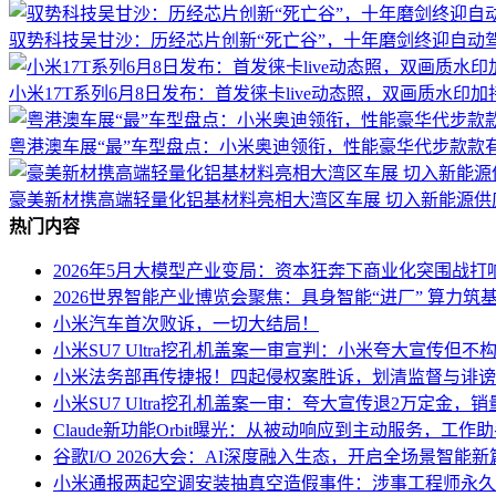
驭势科技吴甘沙：历经芯片创新“死亡谷”，十年磨剑终迎自动
小米17T系列6月8日发布：首发徕卡live动态照，双画质水印
粤港澳车展“最”车型盘点：小米奥迪领衔，性能豪华代步款款
豪美新材携高端轻量化铝基材料亮相大湾区车展 切入新能源供
热门内容
2026年5月大模型产业变局：资本狂奔下商业化突围战打
2026世界智能产业博览会聚焦：具身智能“进厂” 算力筑基
小米汽车首次败诉，一切大结局！
小米SU7 Ultra挖孔机盖案一审宣判：小米夸大宣传但不
小米法务部再传捷报！四起侵权案胜诉，划清监督与诽谤
小米SU7 Ultra挖孔机盖案一审：夸大宣传退2万定金
Claude新功能Orbit曝光：从被动响应到主动服务，工作
谷歌I/O 2026大会：AI深度融入生态，开启全场景智能新
小米通报两起空调安装抽真空造假事件：涉事工程师永久